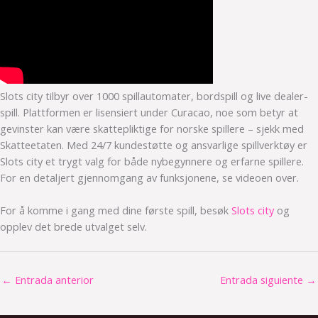
Slots city tilbyr over 1000 spillautomater, bordspill og live dealer-
spill. Plattformen er lisensiert under Curacao, noe som betyr at
gevinster kan være skattepliktige for norske spillere – sjekk med
Skatteetaten. Med 24/7 kundestøtte og ansvarlige spillverktøy er
Slots city et trygt valg for både nybegynnere og erfarne spillere.
For en detaljert gjennomgang av funksjonene, se videoen over.
For å komme i gang med dine første spill, besøk
Slots city
og
opplev det brede utvalget selv.
←
Entrada anterior
Entrada siguiente
→