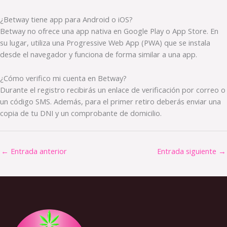
¿Betway tiene app para Android o iOS?
Betway no ofrece una app nativa en Google Play o App Store. En
su lugar, utiliza una Progressive Web App (PWA) que se instala
desde el navegador y funciona de forma similar a una app.
¿Cómo verifico mi cuenta en Betway?
Durante el registro recibirás un enlace de verificación por correo o
un código SMS. Además, para el primer retiro deberás enviar una
copia de tu DNI y un comprobante de domicilio.
←
Entrada anterior
Entrada siguiente
→