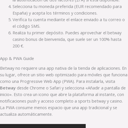
Selecciona tu moneda preferida (EUR recomendado para
España) y acepta los términos y condiciones.
Verifica tu cuenta mediante el enlace enviado a tu correo o
el código SMS.
Realiza tu primer depósito. Puedes aprovechar el betway
casino bonus de bienvenida, que suele ser un 100% hasta
200 €.
App & PWA Guide
Betway no requiere una app nativa de la tienda de aplicaciones. En
su lugar, ofrece un sitio web optimizado para móviles que funciona
como una Progressive Web App (PWA). Para instalarla, visita
Betway
desde Chrome o Safari y selecciona «Añadir a pantalla de
inicio». Esto crea un icono que abre la plataforma al instante, con
notificaciones push y acceso completo a sports betway y casino.
La PWA consume menos espacio que una app tradicional y se
actualiza automáticamente.