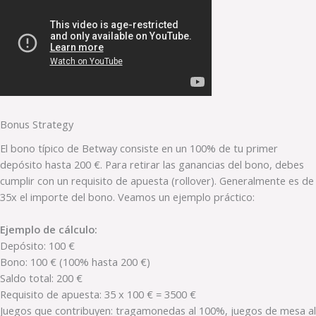
Bonus Strategy
El bono típico de Betway consiste en un 100% de tu primer
depósito hasta 200 €. Para retirar las ganancias del bono, debes
cumplir con un requisito de apuesta (rollover). Generalmente es de
35x el importe del bono. Veamos un ejemplo práctico:
Ejemplo de cálculo:
Depósito: 100 €
Bono: 100 € (100% hasta 200 €)
Saldo total: 200 €
Requisito de apuesta: 35 x 100 € = 3500 €
Juegos que contribuyen: tragamonedas al 100%, juegos de mesa al