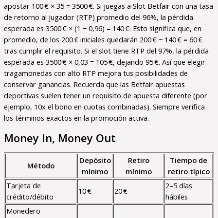
apostar 100 € × 35 = 3500 €. Si juegas a Slot Betfair con una tasa
de retorno al jugador (RTP) promedio del 96%, la pérdida
esperada es 3500 € × (1 − 0,96) = 140 €. Esto significa que, en
promedio, de los 200 € iniciales quedarán 200 € − 140 € = 60 €
tras cumplir el requisito. Si el slot tiene RTP del 97%, la pérdida
esperada es 3500 € × 0,03 = 105 €, dejando 95 €. Así que elegir
tragamonedas con alto RTP mejora tus posibilidades de
conservar ganancias. Recuerda que las Betfair apuestas
deportivas suelen tener un requisito de apuesta diferente (por
ejemplo, 10x el bono en cuotas combinadas). Siempre verifica
los términos exactos en la promoción activa.
Money In, Money Out
Depósito
Retiro
Tiempo de
Método
mínimo
mínimo
retiro típico
Tarjeta de
2–5 días
10 €
20 €
crédito/débito
hábiles
Monedero