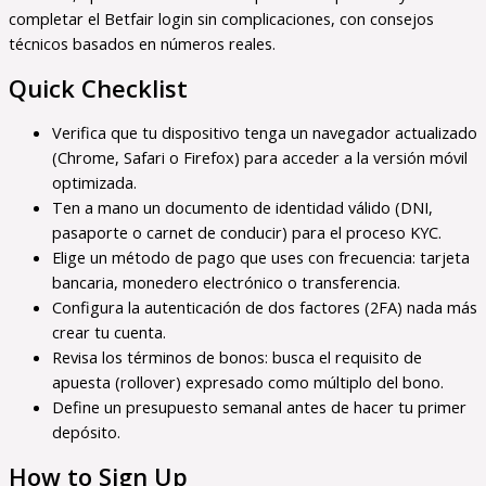
completar el Betfair login sin complicaciones, con consejos
técnicos basados en números reales.
Quick Checklist
Verifica que tu dispositivo tenga un navegador actualizado
(Chrome, Safari o Firefox) para acceder a la versión móvil
optimizada.
Ten a mano un documento de identidad válido (DNI,
pasaporte o carnet de conducir) para el proceso KYC.
Elige un método de pago que uses con frecuencia: tarjeta
bancaria, monedero electrónico o transferencia.
Configura la autenticación de dos factores (2FA) nada más
crear tu cuenta.
Revisa los términos de bonos: busca el requisito de
apuesta (rollover) expresado como múltiplo del bono.
Define un presupuesto semanal antes de hacer tu primer
depósito.
How to Sign Up