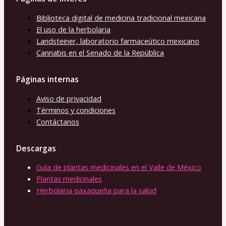
Biblioteca digital de medicina tradicional mexicana
El uso de la herbolaria
Landsteiner, laboratorio farmaceútico mexicano
Cannabis en el Senado de la República
Páginas internas
Aviso de privacidad
Términos y condiciones
Contáctanos
Descargas
Guía de plantas medicinales en el Valle de México
Plantas medicinales
Herbolaria oaxaqueña para la salud