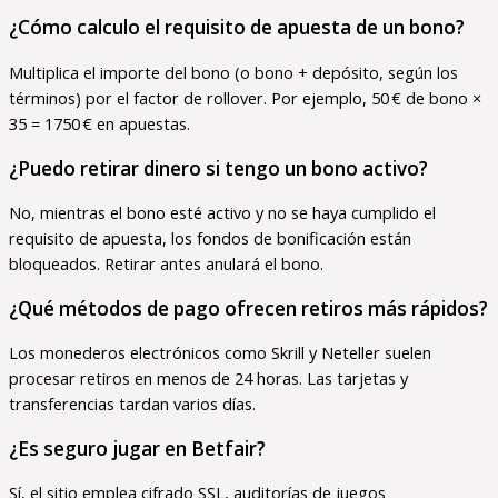
¿Cómo calculo el requisito de apuesta de un bono?
Multiplica el importe del bono (o bono + depósito, según los
términos) por el factor de rollover. Por ejemplo, 50 € de bono ×
35 = 1750 € en apuestas.
¿Puedo retirar dinero si tengo un bono activo?
No, mientras el bono esté activo y no se haya cumplido el
requisito de apuesta, los fondos de bonificación están
bloqueados. Retirar antes anulará el bono.
¿Qué métodos de pago ofrecen retiros más rápidos?
Los monederos electrónicos como Skrill y Neteller suelen
procesar retiros en menos de 24 horas. Las tarjetas y
transferencias tardan varios días.
¿Es seguro jugar en Betfair?
Sí, el sitio emplea cifrado SSL, auditorías de juegos