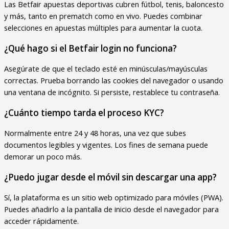
Las Betfair apuestas deportivas cubren fútbol, tenis, baloncesto
y más, tanto en prematch como en vivo. Puedes combinar
selecciones en apuestas múltiples para aumentar la cuota.
¿Qué hago si el Betfair login no funciona?
Asegúrate de que el teclado esté en minúsculas/mayúsculas
correctas. Prueba borrando las cookies del navegador o usando
una ventana de incógnito. Si persiste, restablece tu contraseña.
¿Cuánto tiempo tarda el proceso KYC?
Normalmente entre 24 y 48 horas, una vez que subes
documentos legibles y vigentes. Los fines de semana puede
demorar un poco más.
¿Puedo jugar desde el móvil sin descargar una app?
Sí, la plataforma es un sitio web optimizado para móviles (PWA).
Puedes añadirlo a la pantalla de inicio desde el navegador para
acceder rápidamente.