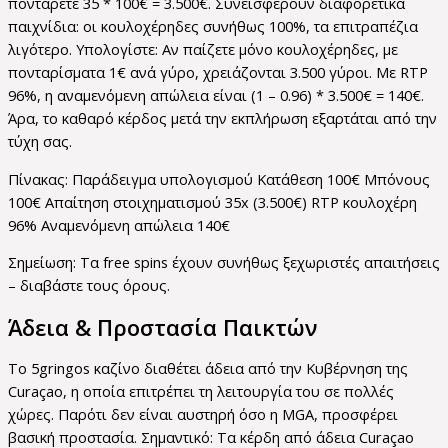
ποντάρετε 35 * 100€ = 3.500€. Συνεισφέρουν διαφορετικά
παιχνίδια: οι κουλοχέρηδες συνήθως 100%, τα επιτραπέζια
λιγότερο. Υπολογίστε: Αν παίζετε μόνο κουλοχέρηδες, με
πονταρίσματα 1€ ανά γύρο, χρειάζονται 3.500 γύροι. Με RTP
96%, η αναμενόμενη απώλεια είναι (1 – 0.96) * 3.500€ = 140€.
Άρα, το καθαρό κέρδος μετά την εκπλήρωση εξαρτάται από την
τύχη σας.
Πίνακας: Παράδειγμα υπολογισμού
Κατάθεση 100€ Μπόνους
100€ Απαίτηση στοιχηματισμού 35x (3.500€) RTP κουλοχέρη
96% Αναμενόμενη απώλεια 140€
Σημείωση: Τα free spins έχουν συνήθως ξεχωριστές απαιτήσεις
– διαβάστε τους όρους.
Άδεια & Προστασία Παικτών
Το 5gringos καζίνο διαθέτει άδεια από την Κυβέρνηση της
Curaçao, η οποία επιτρέπει τη λειτουργία του σε πολλές
χώρες. Παρότι δεν είναι αυστηρή όσο η MGA, προσφέρει
βασική προστασία. Σημαντικό: Τα κέρδη από άδεια Curaçao