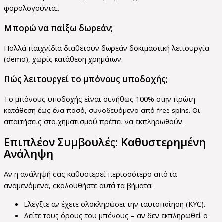
φορολογούνται.
Μπορώ να παίξω δωρεάν;
Πολλά παιχνίδια διαθέτουν δωρεάν δοκιμαστική λειτουργία
(demo), χωρίς κατάθεση χρημάτων.
Πώς λειτουργεί το μπόνους υποδοχής;
Το μπόνους υποδοχής είναι συνήθως 100% στην πρώτη
κατάθεση έως ένα ποσό, συνοδευόμενο από free spins. Οι
απαιτήσεις στοιχηματισμού πρέπει να εκπληρωθούν.
Επιπλέον Συμβουλές: Καθυστερημένη
Ανάληψη
Αν η ανάληψή σας καθυστερεί περισσότερο από τα
αναμενόμενα, ακολουθήστε αυτά τα βήματα:
Ελέγξτε αν έχετε ολοκληρώσει την ταυτοποίηση (KYC).
Δείτε τους όρους του μπόνους – αν δεν εκπληρωθεί ο