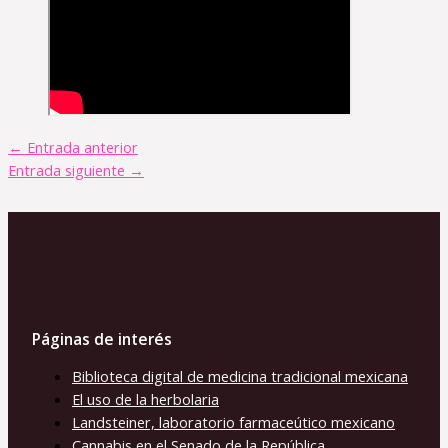
←
Entrada anterior
Entrada siguiente
→
Páginas de interés
Biblioteca digital de medicina tradicional mexicana
El uso de la herbolaria
Landsteiner, laboratorio farmaceútico mexicano
Cannabis en el Senado de la República