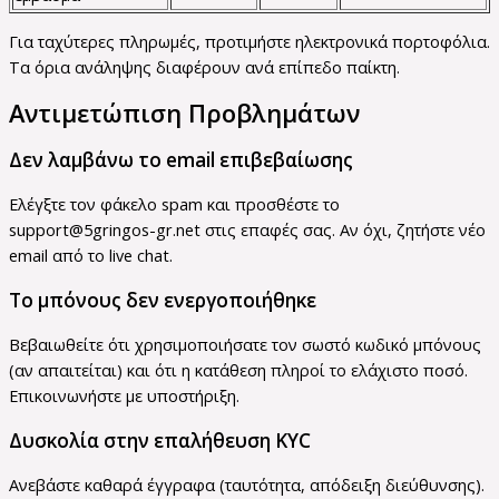
Για ταχύτερες πληρωμές, προτιμήστε ηλεκτρονικά πορτοφόλια.
Τα όρια ανάληψης διαφέρουν ανά επίπεδο παίκτη.
Αντιμετώπιση Προβλημάτων
Δεν λαμβάνω το email επιβεβαίωσης
Ελέγξτε τον φάκελο spam και προσθέστε το
support@5gringos-gr.net στις επαφές σας. Αν όχι, ζητήστε νέο
email από το live chat.
Το μπόνους δεν ενεργοποιήθηκε
Βεβαιωθείτε ότι χρησιμοποιήσατε τον σωστό κωδικό μπόνους
(αν απαιτείται) και ότι η κατάθεση πληροί το ελάχιστο ποσό.
Επικοινωνήστε με υποστήριξη.
Δυσκολία στην επαλήθευση KYC
Ανεβάστε καθαρά έγγραφα (ταυτότητα, απόδειξη διεύθυνσης).