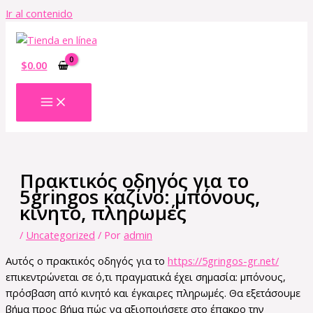
Ir al contenido
$
0.00
Πρακτικός οδηγός για το
5gringos καζίνο: μπόνους,
κινητό, πληρωμές
/
Uncategorized
/ Por
admin
Αυτός ο πρακτικός οδηγός για το
https://5gringos-gr.net/
επικεντρώνεται σε ό,τι πραγματικά έχει σημασία: μπόνους,
πρόσβαση από κινητό και έγκαιρες πληρωμές. Θα εξετάσουμε
βήμα προς βήμα πώς να αξιοποιήσετε στο έπακρο την