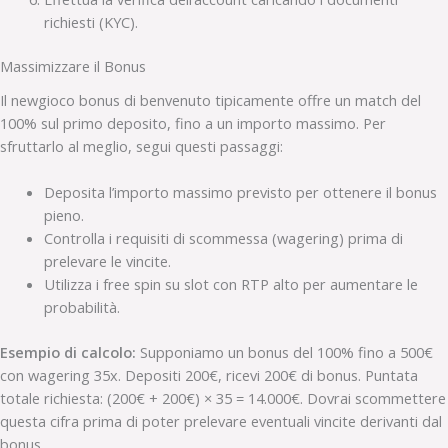
richiesti (KYC).
Massimizzare il Bonus
Il newgioco bonus di benvenuto tipicamente offre un match del
100% sul primo deposito, fino a un importo massimo. Per
sfruttarlo al meglio, segui questi passaggi:
Deposita l’importo massimo previsto per ottenere il bonus
pieno.
Controlla i requisiti di scommessa (wagering) prima di
prelevare le vincite.
Utilizza i free spin su slot con RTP alto per aumentare le
probabilità.
Esempio di calcolo:
Supponiamo un bonus del 100% fino a 500€
con wagering 35x. Depositi 200€, ricevi 200€ di bonus. Puntata
totale richiesta: (200€ + 200€) × 35 = 14.000€. Dovrai scommettere
questa cifra prima di poter prelevare eventuali vincite derivanti dal
bonus.