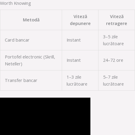
Worth Knowing
Viteză
Viteză
Metodă
depunere
retragere
3–5 zile
Card bancar
Instant
lucrătoare
Portofel electronic (Skrill,
Instant
24–72 ore
Neteller)
1–3 zile
5–7 zile
Transfer bancar
lucrătoare
lucrătoare