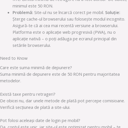
minimul este 50 RON.
Problemă:
Site-ul nu se încarcă corect pe mobil.
Soluție:
Șterge cache-ul browserului sau folosește modul incognito.
Asigură-te că ai cea mai recentă versiune a browserului.
Platforma este o aplicație web progresivă (PWA), nu o
aplicație nativă – o poți adăuga pe ecranul principal din
setările browserului.
Need to Know
Care este suma minimă de depunere?
Suma minimă de depunere este de 50 RON pentru majoritatea
metodelor.
Există taxe pentru retrageri?
De obicei nu, dar unele metode de plată pot percepe comisioane.
Verifică secțiunea de plată a site-ului.
Pot folosi aceleași date de login pe mobil?
Da, contul este unic, iar site-ul este optimizat pentru mobil – te