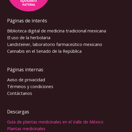
Páginas de interés
Biblioteca digital de medicina tradicional mexicana
El uso de la herbolaria
Landsteiner, laboratorio farmaceútico mexicano
Cannabis en el Senado de la República
Páginas internas
Aviso de privacidad
Términos y condiciones
Contáctanos
Descargas
Guía de plantas medicinales en el Valle de México
Plantas medicinales