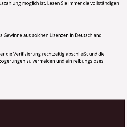
zahlung möglich ist. Lesen Sie immer die vollständigen
ass Gewinne aus solchen Lizenzen in Deutschland
 die Verifizierung rechtzeitig abschließt und die
rzögerungen zu vermeiden und ein reibungsloses