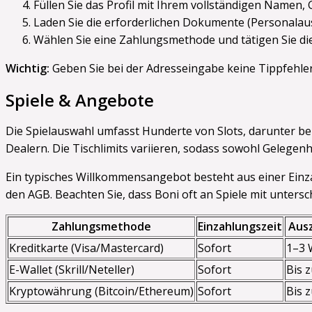
Füllen Sie das Profil mit Ihrem vollständigen Namen
Laden Sie die erforderlichen Dokumente (Personalau
Wählen Sie eine Zahlungsmethode und tätigen Sie di
Wichtig:
Geben Sie bei der Adresseingabe keine Tippfehler
Spiele & Angebote
Die Spielauswahl umfasst Hunderte von Slots, darunter bel
Dealern. Die Tischlimits variieren, sodass sowohl Gelegen
Ein typisches Willkommensangebot besteht aus einer Einz
den AGB. Beachten Sie, dass Boni oft an Spiele mit untersc
Zahlungsmethode
Einzahlungszeit
Aus
Kreditkarte (Visa/Mastercard)
Sofort
1–3 
E-Wallet (Skrill/Neteller)
Sofort
Bis 
Kryptowährung (Bitcoin/Ethereum)
Sofort
Bis 