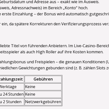
, Geburtsdatum und Adresse aus – exakt wie im Ausweis.
sweis, Adressnachweis) im Bereich „Konto“ hoch.
e erste Einzahlung – der Bonus wird automatisch gutgeschr
 ein, da spätere Korrekturen den Verifizierungsprozess ve
iebte Titel von führenden Anbietern. Im Live-Casino-Bereich
heitsspieler als auch High Roller auf ihre Kosten kommen.
ahlungsbonus und Freispielen – die genauen Konditionen (
hiedlichen Gewichtungen gebunden sind (z. B. zählen Slots zu
zahlungszeit
Gebühren
Werktage
Keine
zu 24 Stunden
Keine
zu 2 Stunden
Netzwerkgebühren