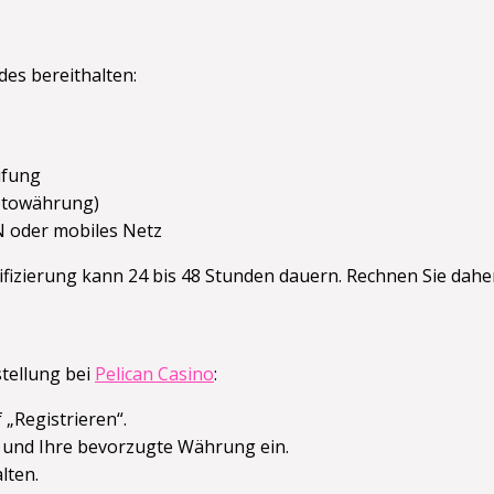
des bereithalten:
üfung
yptowährung)
N oder mobiles Netz
erifizierung kann 24 bis 48 Stunden dauern. Rechnen Sie dah
stellung bei
Pelican Casino
:
f „Registrieren“.
t und Ihre bevorzugte Währung ein.
lten.