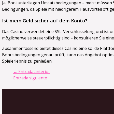
Ja, Boni unterliegen Umsatzbedingungen – meist müssen Si
Bedingungen, da Spiele mit niedrigerem Hausvorteil oft g
Ist mein Geld sicher auf dem Konto?
Das Casino verwendet eine SSL-Verschlüsselung und ist un
möglicherweise steuerpflichtig sind – konsultieren Sie eine
Zusammenfassend bietet dieses Casino eine solide Plattform
Bonusbedingungen genau prüft, kann das Angebot optimal 
Spielerlebnis zu genießen.
←
Entrada anterior
Entrada siguiente
→