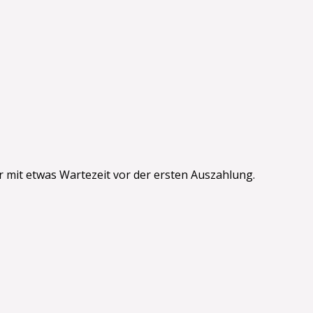
er mit etwas Wartezeit vor der ersten Auszahlung.