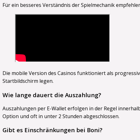
Für ein besseres Verständnis der Spielmechanik empfehlen 
Die mobile Version des Casinos funktioniert als progressi
Startbildschirm legen.
Wie lange dauert die Auszahlung?
Auszahlungen per E-Wallet erfolgen in der Regel innerha
Option und oft in unter 2 Stunden abgeschlossen.
Gibt es Einschränkungen bei Boni?