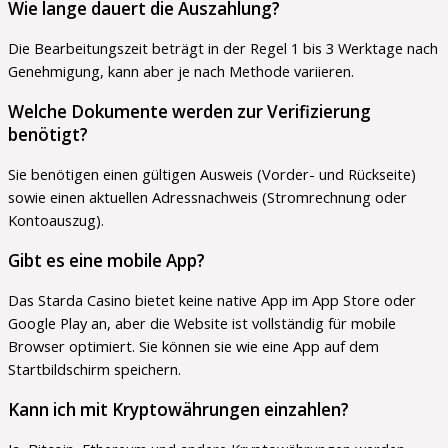
Wie lange dauert die Auszahlung?
Die Bearbeitungszeit beträgt in der Regel 1 bis 3 Werktage nach
Genehmigung, kann aber je nach Methode variieren.
Welche Dokumente werden zur Verifizierung
benötigt?
Sie benötigen einen gültigen Ausweis (Vorder- und Rückseite)
sowie einen aktuellen Adressnachweis (Stromrechnung oder
Kontoauszug).
Gibt es eine mobile App?
Das Starda Casino bietet keine native App im App Store oder
Google Play an, aber die Website ist vollständig für mobile
Browser optimiert. Sie können sie wie eine App auf dem
Startbildschirm speichern.
Kann ich mit Kryptowährungen einzahlen?