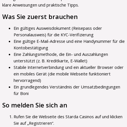
klare Anweisungen und praktische Tipps.
Was Sie zuerst brauchen
Ein gültiges Ausweisdokument (Reisepass oder
Personalausweis) für die KYC-Verifizierung
Eine gültige E-Mail-Adresse und eine Handynummer für die
Kontobestätigung
Eine Zahlungsmethode, die Ein- und Auszahlungen
unterstützt (z. B. Kreditkarte, E-Wallet)
Stabile Internetverbindung und ein aktueller Browser oder
ein mobiles Gerät (die mobile Webseite funktioniert
hervorragend)
Ein grundlegendes Verständnis der Umsatzbedingungen
für Boni
So melden Sie sich an
Rufen Sie die Webseite des Starda Casinos auf und klicken
Sie auf „Registrieren“.