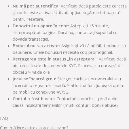
Nu mă pot autentifica:
Verificați dacă parola este corectă
și contul este activat. Utilizați opțiunea „Am uitat parola”
pentru resetare.
Depozitul nu apare în cont:
Așteptați 15 minute,
reîmprospătați pagina. Dacă nu, contactați suportul cu
dovada tranzacției.
Bonusul nu s-a activat:
Asigurați-vă că ați bifat bonusul la
depunere. Unele bonusuri necesită cod promoțional.
Retragerea este în status „în așteptare”:
Verificați dacă
ați trimis toate documentele KYC. Procesarea durează de
obicei 24-48 de ore.
Jocul se încarcă greu:
Ștergeți cache-ul browserului sau
încercați o rețea mai rapidă. Platforma funcționează optim
pe mobil cu conexiune 4G/5G.
Contul a fost blocat:
Contactați suportul – posibil din
cauza încălcării termenilor (multi-conturi, bonus abuse).
FAQ
Cum mă înregistrez la acest cazino?