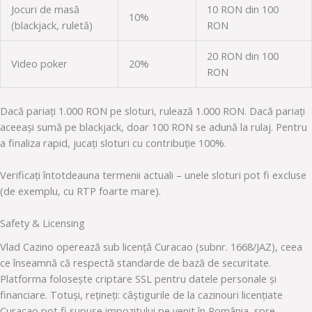
Jocuri de masă
10 RON din 100
10%
(blackjack, ruletă)
RON
20 RON din 100
Video poker
20%
RON
Dacă pariați 1.000 RON pe sloturi, rulează 1.000 RON. Dacă pariați
aceeași sumă pe blackjack, doar 100 RON se adună la rulaj. Pentru
a finaliza rapid, jucați sloturi cu contribuție 100%.
Verificați întotdeauna termenii actuali – unele sloturi pot fi excluse
(de exemplu, cu RTP foarte mare).
Safety & Licensing
Vlad Cazino operează sub licență Curacao (subnr. 1668/JAZ), ceea
ce înseamnă că respectă standarde de bază de securitate.
Platforma folosește criptare SSL pentru datele personale și
financiare. Totuși, rețineți: câștigurile de la cazinouri licențiate
Curacao pot fi supuse impozitului pe venit în România, spre