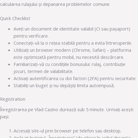
calcularea rulajului și depanarea problemelor comune.
Quick Checklist
Aveți un document de identitate valabil (CI sau pașaport)
pentru verificare.
Conectați-vă la o rețea stabilă pentru a evita întreruperile.
Utilizați un browser modern (Chrome, Safari) – platforma
este optimizată pentru mobil, nu necesită descărcare.
Familiarizați-vă cu condițiile bonusului: rulaj, contribuție
jocuri, termen de valabilitate.
Activați autentificarea cu doi factori (2FA) pentru securitate.
Stabiliți un buget și nu depășiți limita autoimpusă.
Registration
Înregistrarea pe Vlad Cazino durează sub 5 minute. Urmați acești
pași:
Accesați site-ul prin browser pe telefon sau desktop.
Apăsați butonul „Înregistrare” (de obicei în colțul dreapta