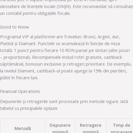
deosebire de licențele locale (ONJN). Este recomandat să consultați
un contabil pentru obligațiile fiscale.
Good to Know
Programul VIP al platformei are 5 niveluri: Bronz, Argint, Aur,
Platină și Diamant. Punctele se acumulează în funcție de miza
totală: 1 punct pentru fiecare 10 RON pariat pe sloturi (alte jocuri
– proporțional). Recompensele includ rotiri gratuite, cashback
săptămânal, bonusuri exclusive și retrageri prioritare. De exemplu,
la nivelul Diamant, cashback-ul poate ajunge la 15% din pierderi,
plătit în fiecare luni.
Financial Operations
Depunerile și retragerile sunt procesate prin metode sigure. Iată
tabelul cu principalele opțiuni:
Depunere
Retragere
Timp de
Metodă
minimă
minimă
procesare