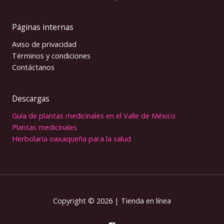
Páginas internas
Aviso de privacidad
Términos y condiciones
Contáctanos
Descargas
Guía de plantas medicinales en el Valle de México
Plantas medicinales
Herbolaria oaxaqueña para la salud
Copyright © 2026 | Tienda en línea