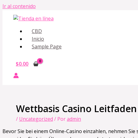
Ir al contenido
CBD
Inicio
Sample Page
$
0.00
Wettbasis Casino Leitfaden
/
Uncategorized
/ Por
admin
Bevor Sie bei einem Online-Casino einzahlen, nehmen Sie sic