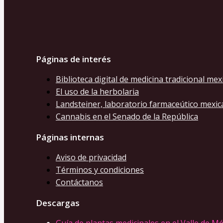
Páginas de interés
Biblioteca digital de medicina tradicional me
El uso de la herbolaria
Landsteiner, laboratorio farmaceútico mexi
Cannabis en el Senado de la República
Páginas internas
Aviso de privacidad
Términos y condiciones
Contáctanos
Descargas