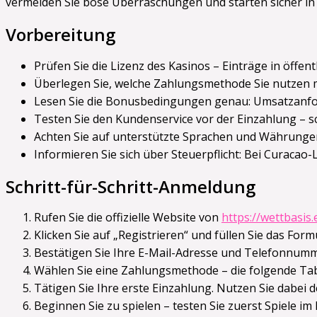
vermeiden Sie böse Überraschungen und starten sicher in I
Vorbereitung
Prüfen Sie die Lizenz des Kasinos – Einträge in öffent
Überlegen Sie, welche Zahlungsmethode Sie nutzen m
Lesen Sie die Bonusbedingungen genau: Umsatzanfor
Testen Sie den Kundenservice vor der Einzahlung – sc
Achten Sie auf unterstützte Sprachen und Währunge
Informieren Sie sich über Steuerpflicht: Bei Curacao
Schritt-für-Schritt-Anmeldung
Rufen Sie die offizielle Website von
https://wettbasis
Klicken Sie auf „Registrieren“ und füllen Sie das For
Bestätigen Sie Ihre E-Mail-Adresse und Telefonnumme
Wählen Sie eine Zahlungsmethode – die folgende Tabe
Tätigen Sie Ihre erste Einzahlung. Nutzen Sie dabei
Beginnen Sie zu spielen – testen Sie zuerst Spiele i