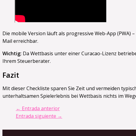
Die mobile Version läuft als progressive Web-App (PWA) – S
Mail erreichbar.
Wichtig:
Da Wettbasis unter einer Curacao-Lizenz betrieben
Ihrem Steuerberater.
Fazit
Mit dieser Checkliste sparen Sie Zeit und vermeiden typis
unterhaltsamen Spielerlebnis bei Wettbasis nichts im Wege.
←
Entrada anterior
Entrada siguiente
→