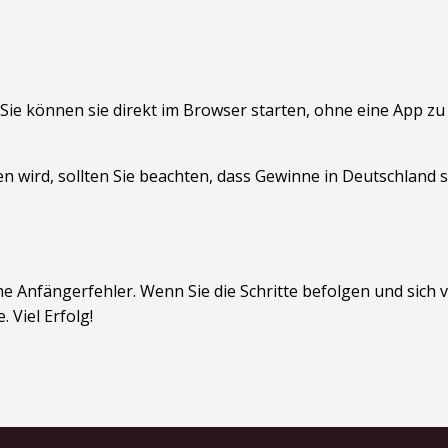
ie können sie direkt im Browser starten, ohne eine App zu i
 wird, sollten Sie beachten, dass Gewinne in Deutschland s
che Anfängerfehler. Wenn Sie die Schritte befolgen und sich
 Viel Erfolg!