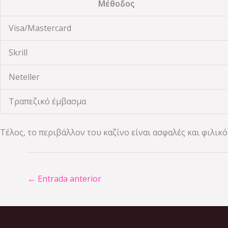
Μέθοδος
Visa/Mastercard
Skrill
Neteller
Τραπεζικό έμβασμα
Τέλος, το περιβάλλον του καζίνο είναι ασφαλές και φιλικό,
←
Entrada anterior