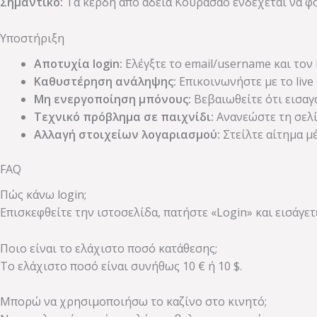
Σημαντικό:
Τα κέρδη από άδεια Κουρασάο ενδέχεται να φ
Υποστήριξη
Αποτυχία login:
Ελέγξτε το email/username και τον
Καθυστέρηση ανάληψης:
Επικοινωνήστε με το live
Μη ενεργοποίηση μπόνους:
Βεβαιωθείτε ότι εισαγά
Τεχνικό πρόβλημα σε παιχνίδι:
Ανανεώστε τη σελί
Αλλαγή στοιχείων λογαριασμού:
Στείλτε αίτημα μ
FAQ
Πώς κάνω login;
Επισκεφθείτε την ιστοσελίδα, πατήστε «Login» και εισάγετε
Ποιο είναι το ελάχιστο ποσό κατάθεσης;
Το ελάχιστο ποσό είναι συνήθως 10 € ή 10 $.
Μπορώ να χρησιμοποιήσω το καζίνο στο κινητό;