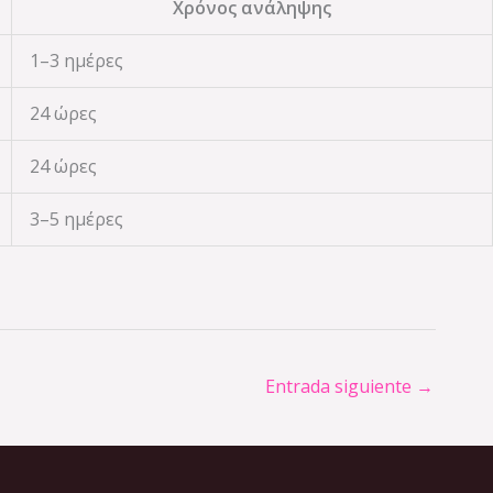
Χρόνος ανάληψης
1–3 ημέρες
24 ώρες
24 ώρες
3–5 ημέρες
Entrada siguiente
→