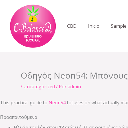
Ir
al
contenido
CBD
Inicio
Sample
Οδηγός Neon54: Μπόνους
/
Uncategorized
/ Por
admin
This practical guide to
Neon54
focuses on what actually mat
Προαπαιτούμενα
Ηλικία τουλάχιστον 18 ετών (ή 21 σε ορισμένες χώρ