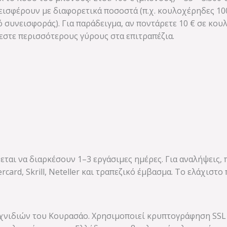
νεισφέρουν με διαφορετικά ποσοστά (π.χ. κουλοχέρηδες 10
ό συνεισφοράς). Για παράδειγμα, αν ποντάρετε 10 € σε κου
ζεστε περισσότερους γύρους στα επιτραπέζια.
εται να διαρκέσουν 1–3 εργάσιμες ημέρες. Για αναλήψεις,
card, Skrill, Neteller και τραπεζικό έμβασμα. Το ελάχιστ
ιχνιδιών του Κουρασάο. Χρησιμοποιεί κρυπτογράφηση SSL 