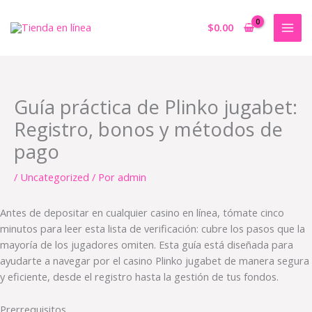
Ir
al
$
0.00
contenido
Guía práctica de Plinko jugabet:
Registro, bonos y métodos de
pago
/
Uncategorized
/ Por
admin
Antes de depositar en cualquier casino en línea, tómate cinco
minutos para leer esta lista de verificación: cubre los pasos que la
mayoría de los jugadores omiten. Esta guía está diseñada para
ayudarte a navegar por el casino Plinko jugabet de manera segura
y eficiente, desde el registro hasta la gestión de tus fondos.
Prerrequisitos