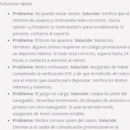
Soluciona rápido
Problema:
No puedo iniciar sesión.
Solución:
Verifica que el
nombre de usuario y contraseña sean correctos. Usa la
opción «¿Olvidaste tu contraseña?» para restablecerla. Si
persiste, contacta al soporte.
Problema:
El bono no aparece.
Solución:
Revisa los
términos: algunos bonos requieren un código promocional o
un depósito mínimo. Si todo está correcto, espera hasta 24
horas o contacta a atención al cliente.
Problema:
Retiro rechazado.
Solución:
Asegúrate de haber
completado la verificación KYC y de que el método de retiro
sea el mismo que usaste para depositar. Verifica los límites
mínimos y máximos.
Problema:
El juego no carga.
Solución:
Limpia la caché del
navegador, desactiva extensiones de bloqueo de anuncios o
prueba con otro navegador. Si usas la versión móvil,
asegúrate de tener conexión estable.
Problema:
Recibo correos spam del casino.
Solución:
Desmarca la casilla de comunicación promocional en la