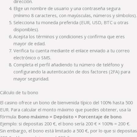
dirección.
Elige un nombre de usuario y una contraseña segura
(mínimo 8 caracteres, con mayúsculas, números y símbolos).
Selecciona tu moneda preferida (EUR, USD, BTC u otras
disponibles).
Acepta los términos y condiciones y confirma que eres
mayor de edad.
Verifica tu cuenta mediante el enlace enviado a tu correo
electrónico o SMS.
Completa el perfil añadiendo tu número de teléfono y
configurando la autenticación de dos factores (2FA) para
mayor seguridad.
Cálculo de tu bono
El casino ofrece un bono de bienvenida típico del 100% hasta 500
EUR. Para calcular el monto máximo que puedes obtener, usa la
fórmula:
Bono máximo = Depósito × Porcentaje de bono
.
Ejemplo: si depositas 200 €, el bono sería 200 € × 100% = 200 €.
Sin embargo, el bono está limitado a 500 €, por lo que si depositas