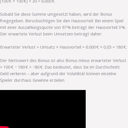
(100 € + 100 €) × 30 = 6.000 €.
Sobald Sie diese Summe umgesetzt haben, wird der Bonus
freigegeben. Berücksichtigen Sie den Hausvorteil: Bei einem Spiel
mit einer Auszahlungsquote von 97 % beträgt der Hausvorteil 3 %.
Der erwartete Verlust beim Umsetzen beträgt daher:
Erwarteter Verlust = Umsatz × Hausvorteil = 6.000 € × 0,03 = 180 €.
Der Nettowert des Bonus ist also Bonus minus erwarteter Verlust
= 100 € − 180 € = −80 €. Das bedeutet, dass Sie im Durchschnitt
Geld verlieren – aber aufgrund der Volatilität können einzelne
Spieler durchaus Gewinne erzielen.