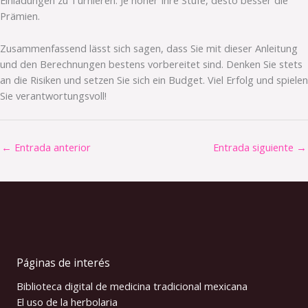
Einladungen zu Turnieren. Je höher Ihre Stufe, desto besser die
Prämien.
Zusammenfassend lässt sich sagen, dass Sie mit dieser Anleitung
und den Berechnungen bestens vorbereitet sind. Denken Sie stets
an die Risiken und setzen Sie sich ein Budget. Viel Erfolg und spielen
Sie verantwortungsvoll!
←
Entrada anterior
Entrada siguiente
→
Páginas de interés
Biblioteca digital de medicina tradicional mexicana
El uso de la herbolaria