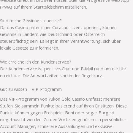
(PWA) auf Ihrem Startbildschirm installieren.
Sind meine Gewinne steuerfrei?
Da das Casino unter einer Curacao-Lizenz operiert, können
Gewinne in Ländern wie Deutschland oder Österreich
steuerpflichtig sein. Es liegt in Ihrer Verantwortung, sich über
lokale Gesetze zu informieren.
Wie erreiche ich den Kundenservice?
Der Kundenservice ist per Live-Chat und E-Mail rund um die Uhr
erreichbar. Die Antwortzeiten sind in der Regel kurz.
Gut zu wissen – VIP-Programm
Das VIP-Programm von Yukon Gold Casino umfasst mehrere
Stufen. Sie sammeln Punkte basierend auf Ihren Einsätzen. Diese
Punkte können gegen Freispiele, Boni oder sogar Bargeld
eingetauscht werden. Zu den Vorteilen gehören ein persönlicher
Account Manager, schnellere Auszahlungen und exklusive