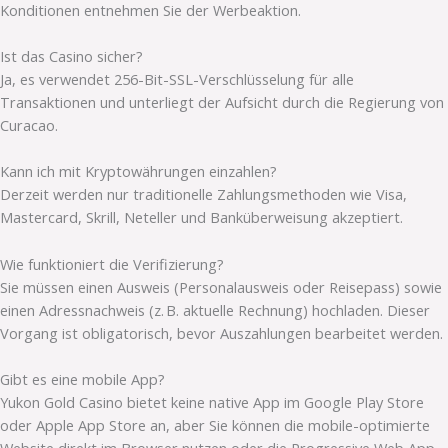
Konditionen entnehmen Sie der Werbeaktion.
Ist das Casino sicher?
Ja, es verwendet 256-Bit-SSL-Verschlüsselung für alle
Transaktionen und unterliegt der Aufsicht durch die Regierung von
Curacao.
Kann ich mit Kryptowährungen einzahlen?
Derzeit werden nur traditionelle Zahlungsmethoden wie Visa,
Mastercard, Skrill, Neteller und Banküberweisung akzeptiert.
Wie funktioniert die Verifizierung?
Sie müssen einen Ausweis (Personalausweis oder Reisepass) sowie
einen Adressnachweis (z. B. aktuelle Rechnung) hochladen. Dieser
Vorgang ist obligatorisch, bevor Auszahlungen bearbeitet werden.
Gibt es eine mobile App?
Yukon Gold Casino bietet keine native App im Google Play Store
oder Apple App Store an, aber Sie können die mobile-optimierte
Website direkt im Browser nutzen oder die Progressive Web App