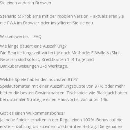
Sie einen anderen Browser.
Szenario 5: Probleme mit der mobilen Version – aktualisieren Sie
die PWA im Browser oder installieren Sie sie neu.
Wissenswertes – FAQ
Wie lange dauert eine Auszahlung?
Die Bearbeitungszeit variiert je nach Methode: E-Wallets (Skrill,
Neteller) sind sofort, Kreditkarten 1–3 Tage und
Banküberweisungen 3–5 Werktage.
Welche Spiele haben den höchsten RTP?
Spielautomaten mit einer Auszahlungsquote von 97 % oder mehr
bieten die besten Gewinnchancen. Tischspiele wie Blackjack haben
bei optimaler Strategie einen Hausvorteil von unter 1 %.
Gibt es einen Willkommensbonus?
Ja, neue Spieler erhalten in der Regel einen 100 %-Bonus auf die
erste Einzahlung bis zu einem bestimmten Betrag. Die genauen