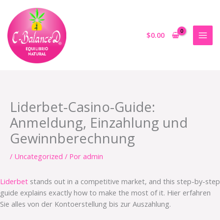
Ir
al
contenido
$
0.00
Liderbet-Casino-Guide:
Anmeldung, Einzahlung und
Gewinnberechnung
/
Uncategorized
/ Por
admin
Liderbet
stands out in a competitive market, and this step-by-step
guide explains exactly how to make the most of it. Hier erfahren
Sie alles von der Kontoerstellung bis zur Auszahlung.