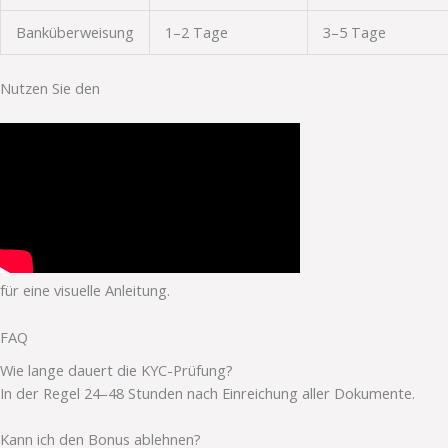
Banküberweisung
1–2 Tage
3–5 Tage
Nutzen Sie den
für eine visuelle Anleitung.
FAQ
Wie lange dauert die KYC-Prüfung?
In der Regel 24–48 Stunden nach Einreichung aller Dokumente.
Kann ich den Bonus ablehnen?