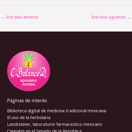
←
Entrada anterior
Entrada siguiente
→
Páginas de interés
Biblioteca digital de medicina tradicional mexicana
El uso de la herbolaria
Landsteiner, laboratorio farmaceútico mexicano
Cannabis en el Senado de la República