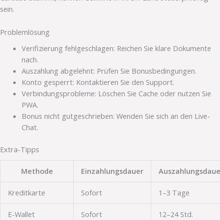
sein.
Problemlösung
Verifizierung fehlgeschlagen: Reichen Sie klare Dokumente
nach.
Auszahlung abgelehnt: Prüfen Sie Bonusbedingungen.
Konto gesperrt: Kontaktieren Sie den Support.
Verbindungsprobleme: Löschen Sie Cache oder nutzen Sie
PWA.
Bonus nicht gutgeschrieben: Wenden Sie sich an den Live-
Chat.
Extra-Tipps
Methode
Einzahlungsdauer
Auszahlungsdaue
Kreditkarte
Sofort
1–3 Tage
E-Wallet
Sofort
12–24 Std.