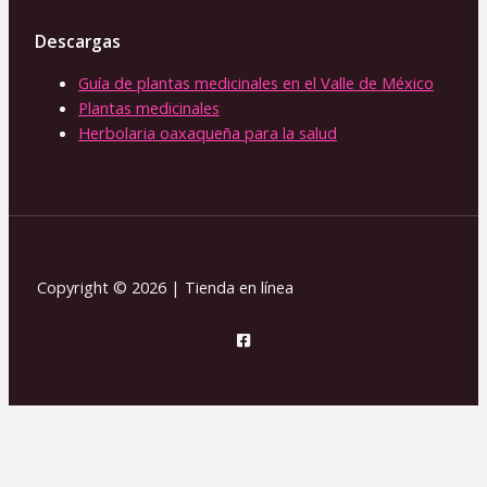
Descargas
Guía de plantas medicinales en el Valle de México
Plantas medicinales
Herbolaria oaxaqueña para la salud
Copyright © 2026 | Tienda en línea