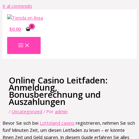
Ir al contenido
$
0.00
Online Casino Leitfaden:
Anmeldung,
Bonusberechnung und
Auszahlungen
/
Uncategorized
/ Por
admin
Bevor Sie sich bei
Lottoland casino
registrieren, nehmen Sie sich
fünf Minuten Zeit, um diesen Leitfaden zu lesen – er könnte
Ihnen Zeit und Geld sparen. In diesem Guide erfahren Sie alles