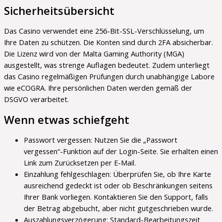
Sicherheitsübersicht
Das Casino verwendet eine 256-Bit-SSL-Verschlüsselung, um
Ihre Daten zu schützen. Die Konten sind durch 2FA absicherbar.
Die Lizenz wird von der Malta Gaming Authority (MGA)
ausgestellt, was strenge Auflagen bedeutet. Zudem unterliegt
das Casino regelmäßigen Prüfungen durch unabhängige Labore
wie eCOGRA. Ihre persönlichen Daten werden gemäß der
DSGVO verarbeitet.
Wenn etwas schiefgeht
Passwort vergessen: Nutzen Sie die „Passwort
vergessen“-Funktion auf der Login-Seite. Sie erhalten einen
Link zum Zurücksetzen per E-Mail.
Einzahlung fehlgeschlagen: Überprüfen Sie, ob Ihre Karte
ausreichend gedeckt ist oder ob Beschränkungen seitens
Ihrer Bank vorliegen. Kontaktieren Sie den Support, falls
der Betrag abgebucht, aber nicht gutgeschrieben wurde.
Auszahlungsverzögerung: Standard-Bearbeitungszeit