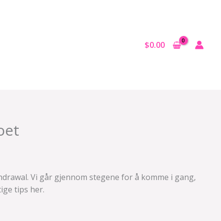
$
0.00
oet
withdrawal. Vi går gjennom stegene for å komme i gang,
ge tips her.