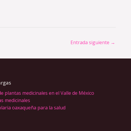
Entrada siguiente
→
argas
de plantas medicinales en el Valle de México
as medicinales
laria oaxaqueña para la salud