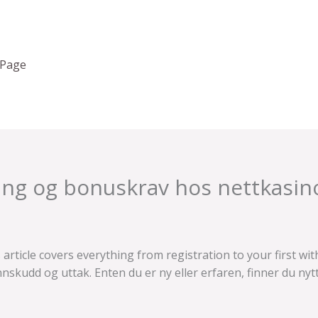
 Page
ering og bonuskrav hos nettkasin
is article covers everything from registration to your first 
kudd og uttak. Enten du er ny eller erfaren, finner du nytti