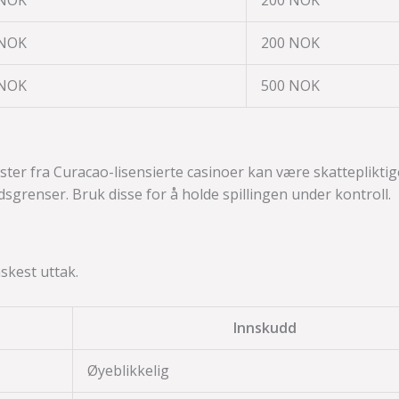
 NOK
200 NOK
 NOK
500 NOK
ter fra Curacao-lisensierte casinoer kan være skattepliktig
sgrenser. Bruk disse for å holde spillingen under kontroll.
skest uttak.
Innskudd
Øyeblikkelig