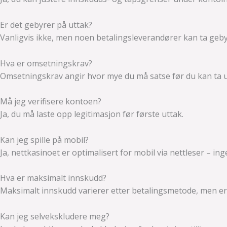
Er det gebyrer på uttak?
Vanligvis ikke, men noen betalingsleverandører kan ta gebyr
Hva er omsetningskrav?
Omsetningskrav angir hvor mye du må satse før du kan ta 
Må jeg verifisere kontoen?
Ja, du må laste opp legitimasjon før første uttak.
Kan jeg spille på mobil?
Ja, nettkasinoet er optimalisert for mobil via nettleser – 
Hva er maksimalt innskudd?
Maksimalt innskudd varierer etter betalingsmetode, men er 
Kan jeg selvekskludere meg?