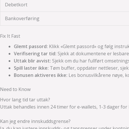
Debetkort
Bankoverføring
Fix It Fast
Glemt passord:
Klikk «Glemt passord» og følg instru
Verifisering tar tid:
Sjekk at dokumentene er lesbare
Uttak blir avvist:
Sjekk om du har fullført omsetnings
Spill laster ikke:
Tøm buffer, oppdater nettleser, sjekk
Bonusen aktiveres ikke:
Les bonusvilkårene nøye, ko
Need to Know
Hvor lang tid tar uttak?
Uttak behandles innen 24 timer for e-wallets, 1-3 dager for 
Kan jeg endre innskuddsgrense?
Ja, du kan justere innskudds- og tapsgrenser under kontoin