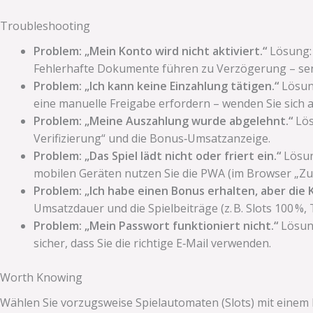
Troubleshooting
Problem: „Mein Konto wird nicht aktiviert.“
Lösung: 
Fehlerhafte Dokumente führen zu Verzögerung – sen
Problem: „Ich kann keine Einzahlung tätigen.“
Lösung
eine manuelle Freigabe erfordern – wenden Sie sich 
Problem: „Meine Auszahlung wurde abgelehnt.“
Lös
Verifizierung“ und die Bonus‑Umsatzanzeige.
Problem: „Das Spiel lädt nicht oder friert ein.“
Lösung
mobilen Geräten nutzen Sie die PWA (im Browser „Zu
Problem: „Ich habe einen Bonus erhalten, aber die K
Umsatzdauer und die Spielbeiträge (z. B. Slots 100 %, 
Problem: „Mein Passwort funktioniert nicht.“
Lösung
sicher, dass Sie die richtige E‑Mail verwenden.
Worth Knowing
Wählen Sie vorzugsweise Spielautomaten (Slots) mit einem h