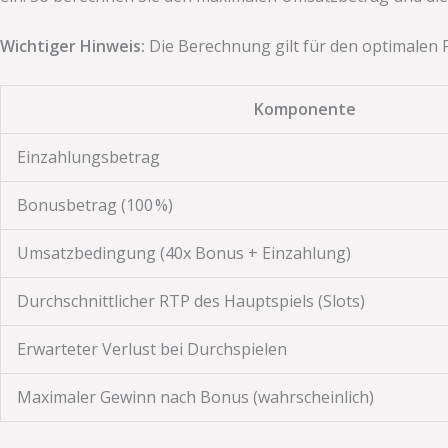
Wichtiger Hinweis:
Die Berechnung gilt für den optimalen Fal
Komponente
Einzahlungsbetrag
Bonusbetrag (100 %)
Umsatzbedingung (40x Bonus + Einzahlung)
Durchschnittlicher RTP des Hauptspiels (Slots)
Erwarteter Verlust bei Durchspielen
Maximaler Gewinn nach Bonus (wahrscheinlich)