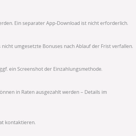
erden. Ein separater App‑Download ist nicht erforderlich.
 nicht umgesetzte Bonuses nach Ablauf der Frist verfallen.
d ggf. ein Screenshot der Einzahlungsmethode.
können in Raten ausgezahlt werden – Details im
at kontaktieren.