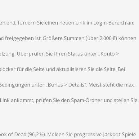
fehlend, fordern Sie einen neuen Link im Login‑Bereich an.
nd freigegeben ist. Größere Summen (über 2.000 €) können
zung. Überprüfen Sie Ihren Status unter „Konto >
ker für die Seite und aktualisieren Sie die Seite. Bei
edingungen unter „Bonus > Details“. Meist steht die max.
 Link ankommt, prüfen Sie den Spam‑Ordner und stellen Sie
ok of Dead (96,2 %). Meiden Sie progressive Jackpot‑Spiele