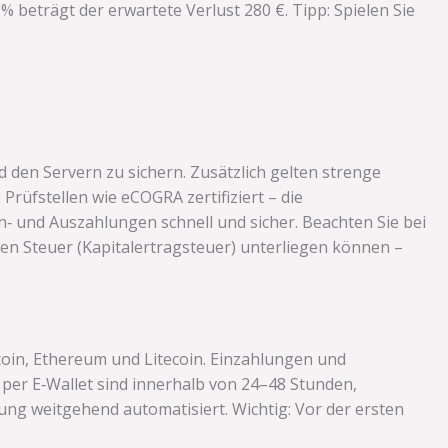
% beträgt der erwartete Verlust 280 €. Tipp: Spielen Sie
den Servern zu sichern. Zusätzlich gelten strenge
üfstellen wie eCOGRA zertifiziert – die
n‑ und Auszahlungen schnell und sicher. Beachten Sie bei
n Steuer (Kapitalertragsteuer) unterliegen können –
tcoin, Ethereum und Litecoin. Einzahlungen und
 per E‑Wallet sind innerhalb von 24–48 Stunden,
g weitgehend automatisiert. Wichtig: Vor der ersten