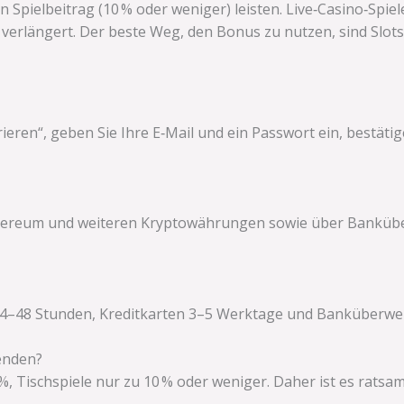
Spielbeitrag (10 % oder weniger) leisten. Live‑Casino‑Spiel
verlängert. Der beste Weg, den Bonus zu nutzen, sind Slots
trieren“, geben Sie Ihre E‑Mail und ein Passwort ein, bestätig
n, Ethereum und weiteren Kryptowährungen sowie über Bankü
 24–48 Stunden, Kreditkarten 3–5 Werktage und Banküberwe
enden?
 %, Tischspiele nur zu 10 % oder weniger. Daher ist es ratsam