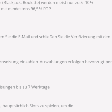
e (Blackjack, Roulette) werden meist nur zu 5–10 %
 mit mindestens 96,5 % RTP.
en Sie die E‑Mail und schließen Sie die Verifizierung mit den
berweisung einzahlen. Auszahlungen erfolgen bevorzugt per
isungen bis zu 7 Werktage.
, hauptsächlich Slots zu spielen, um die