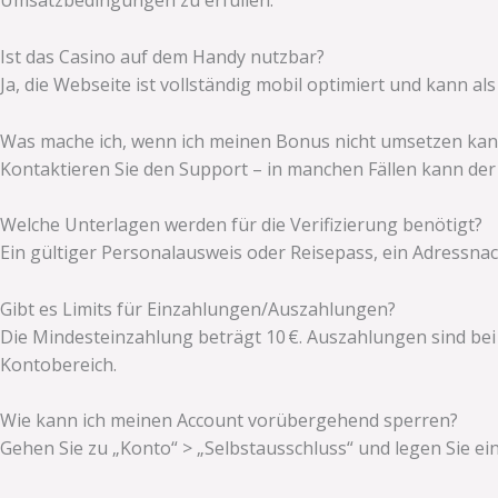
Umsatzbedingungen zu erfüllen.
Ist das Casino auf dem Handy nutzbar?
Ja, die Webseite ist vollständig mobil optimiert und kann a
Was mache ich, wenn ich meinen Bonus nicht umsetzen ka
Kontaktieren Sie den Support – in manchen Fällen kann der 
Welche Unterlagen werden für die Verifizierung benötigt?
Ein gültiger Personalausweis oder Reisepass, ein Adressnac
Gibt es Limits für Einzahlungen/Auszahlungen?
Die Mindesteinzahlung beträgt 10 €. Auszahlungen sind bei 
Kontobereich.
Wie kann ich meinen Account vorübergehend sperren?
Gehen Sie zu „Konto“ > „Selbstausschluss“ und legen Sie ei