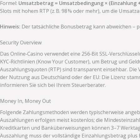
Formel:
Umsatzbetrag = Umsatzbedingung × (Einzahlung 
Slots mit hohem RTP (z. B. 98 % oder mehr), um die Umsatza
Hinweis:
Der tatsächliche Bonusbetrag kann abweichen – pr
Security Overview
Das Online‑Casino verwendet eine 256‑Bit SSL‑Verschlüssel
KYC‑Richtlinien (Know Your Customer), um Betrug und Geldw
Auszahlungsquoten (RTP) sind transparent einsehbar. Die Ve
der Nutzung aus Deutschland oder der EU: Die Lizenz stam
informieren Sie sich bei Ihrem Steuerberater.
Money In, Money Out
Folgende Zahlungsmethoden werden typischerweise angeboten:
Auszahlungen erfolgen meist kostenlos; die Mindesteinzahlu
Kreditkarten und Banküberweisungen können 3–7 Werktage d
Auszahlung muss der vollständige Einzahlungsbetrag plus 