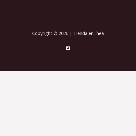
Copyright © 2026 | Tienda en línea