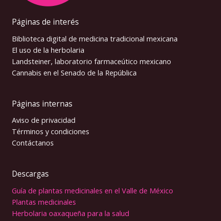
Páginas de interés
Biblioteca digital de medicina tradicional mexicana
El uso de la herbolaria
Landsteiner, laboratorio farmaceútico mexicano
Cannabis en el Senado de la República
Páginas internas
Aviso de privacidad
Términos y condiciones
Contáctanos
Descargas
Guía de plantas medicinales en el Valle de México
Plantas medicinales
Herbolaria oaxaqueña para la salud