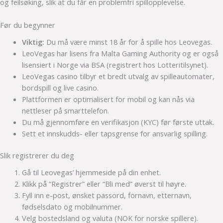
og feilsøking, slik at du får en problemfri spillopplevelse.
Før du begynner
Viktig:
Du må være minst 18 år for å spille hos Leovegas.
LeoVegas har lisens fra Malta Gaming Authority og er også
lisensiert i Norge via BSA (registrert hos Lotteritilsynet).
LeoVegas casino tilbyr et bredt utvalg av spilleautomater,
bordspill og live casino.
Plattformen er optimalisert for mobil og kan nås via
nettleser på smarttelefon.
Du må gjennomføre en verifikasjon (KYC) før første uttak.
Sett et innskudds- eller tapsgrense for ansvarlig spilling.
Slik registrerer du deg
Gå til Leovegas’ hjemmeside på din enhet.
Klikk på “Registrer” eller “Bli med” øverst til høyre.
Fyll inn e-post, ønsket passord, fornavn, etternavn,
fødselsdato og mobilnummer.
Velg bostedsland og valuta (NOK for norske spillere).