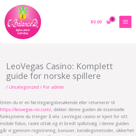
Ir
al
contenido
$
0.00
LeoVegas Casino: Komplett
guide for norske spillere
/
Uncategorized
/ Por
admin
Enten du er en førstegangsbesøkende eller returnerer til
https://leovegas-no.com/
, dekker denne guiden de essensielle
funksjonene du trenger å vite. LeoVegas casino er kjent for sitt
mobile fokus, raske uttak og et bredt spillutvalg. I denne guiden
går vi gjennom registrering, bonuser, betalingsmetoder, sikkerhet