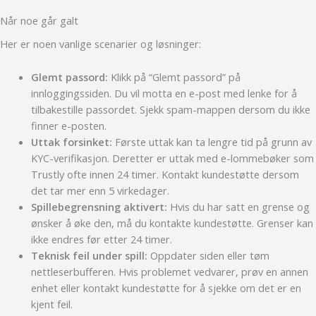
Når noe går galt
Her er noen vanlige scenarier og løsninger:
Glemt passord:
Klikk på “Glemt passord” på
innloggingssiden. Du vil motta en e-post med lenke for å
tilbakestille passordet. Sjekk spam-mappen dersom du ikke
finner e-posten.
Uttak forsinket:
Første uttak kan ta lengre tid på grunn av
KYC-verifikasjon. Deretter er uttak med e-lommebøker som
Trustly ofte innen 24 timer. Kontakt kundestøtte dersom
det tar mer enn 5 virkedager.
Spillebegrensning aktivert:
Hvis du har satt en grense og
ønsker å øke den, må du kontakte kundestøtte. Grenser kan
ikke endres før etter 24 timer.
Teknisk feil under spill:
Oppdater siden eller tøm
nettleserbufferen. Hvis problemet vedvarer, prøv en annen
enhet eller kontakt kundestøtte for å sjekke om det er en
kjent feil.