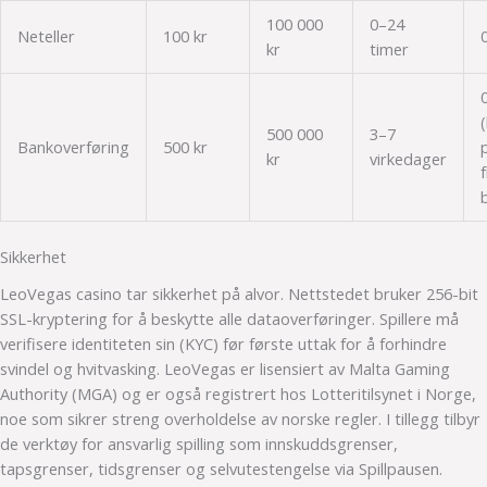
100 000
0–24
Neteller
100 kr
0
kr
timer
0
500 000
3–7
Bankoverføring
500 kr
kr
virkedager
f
Sikkerhet
LeoVegas casino tar sikkerhet på alvor. Nettstedet bruker 256-bit
SSL-kryptering for å beskytte alle dataoverføringer. Spillere må
verifisere identiteten sin (KYC) før første uttak for å forhindre
svindel og hvitvasking. LeoVegas er lisensiert av Malta Gaming
Authority (MGA) og er også registrert hos Lotteritilsynet i Norge,
noe som sikrer streng overholdelse av norske regler. I tillegg tilbyr
de verktøy for ansvarlig spilling som innskuddsgrenser,
tapsgrenser, tidsgrenser og selvutestengelse via Spillpausen.