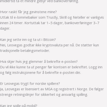
imidlertid ta et mindre gebyr ved bankoverføring.
Hvor raskt får jeg gevinstene mine?
Uttak til e-lommebøker som Trustly, Skrill og Neteller er vanligvis
innen 24 timer. Kortuttak tar 1–5 dager, bankoverføringer 3–7
dager.
Kan jeg sette inn og ta ut i Bitcoin?
Nei, Leovegas godtar ikke kryptovaluta per nå. De støtter kun
tradisjonelle betalingsmetoder.
Hva skjer hvis jeg glemmer å bekrefte e-posten?
Du vil ikke kunne ta ut penger før kontoen er bekreftet. Logg inn
og følg instruksjonene for å bekrefte e-posten din.
Er Leovegas trygt for norske spillere?
Ja, Leovegas er lisensiert av MGA og registrert i Norge. De følger
strenge retningslinjer for sikkerhet og ansvarlig spilling.
Kan jeg spille på mobil?