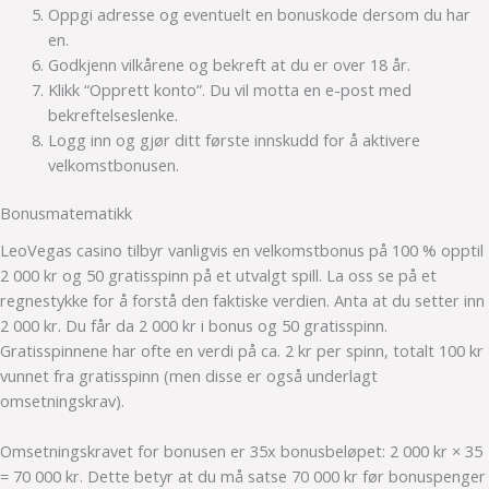
Oppgi adresse og eventuelt en bonuskode dersom du har
en.
Godkjenn vilkårene og bekreft at du er over 18 år.
Klikk “Opprett konto”. Du vil motta en e-post med
bekreftelseslenke.
Logg inn og gjør ditt første innskudd for å aktivere
velkomstbonusen.
Bonusmatematikk
LeoVegas casino tilbyr vanligvis en velkomstbonus på 100 % opptil
2 000 kr og 50 gratisspinn på et utvalgt spill. La oss se på et
regnestykke for å forstå den faktiske verdien. Anta at du setter inn
2 000 kr. Du får da 2 000 kr i bonus og 50 gratisspinn.
Gratisspinnene har ofte en verdi på ca. 2 kr per spinn, totalt 100 kr
vunnet fra gratisspinn (men disse er også underlagt
omsetningskrav).
Omsetningskravet for bonusen er 35x bonusbeløpet: 2 000 kr × 35
= 70 000 kr. Dette betyr at du må satse 70 000 kr før bonuspenger