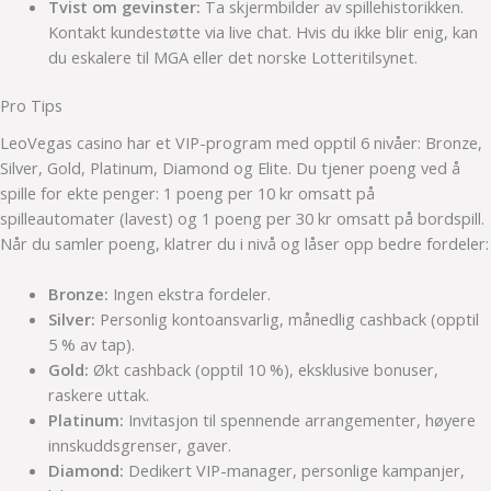
Tvist om gevinster:
Ta skjermbilder av spillehistorikken.
Kontakt kundestøtte via live chat. Hvis du ikke blir enig, kan
du eskalere til MGA eller det norske Lotteritilsynet.
Pro Tips
LeoVegas casino har et VIP-program med opptil 6 nivåer: Bronze,
Silver, Gold, Platinum, Diamond og Elite. Du tjener poeng ved å
spille for ekte penger: 1 poeng per 10 kr omsatt på
spilleautomater (lavest) og 1 poeng per 30 kr omsatt på bordspill.
Når du samler poeng, klatrer du i nivå og låser opp bedre fordeler:
Bronze:
Ingen ekstra fordeler.
Silver:
Personlig kontoansvarlig, månedlig cashback (opptil
5 % av tap).
Gold:
Økt cashback (opptil 10 %), eksklusive bonuser,
raskere uttak.
Platinum:
Invitasjon til spennende arrangementer, høyere
innskuddsgrenser, gaver.
Diamond:
Dedikert VIP-manager, personlige kampanjer,