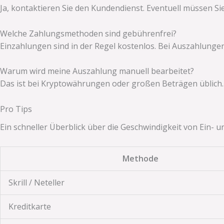
Ja, kontaktieren Sie den Kundendienst. Eventuell müssen Sie 
Welche Zahlungsmethoden sind gebührenfrei?
Einzahlungen sind in der Regel kostenlos. Bei Auszahlunge
Warum wird meine Auszahlung manuell bearbeitet?
Das ist bei Kryptowährungen oder großen Beträgen üblich.
Pro Tips
Ein schneller Überblick über die Geschwindigkeit von Ein-
Methode
Skrill / Neteller
Kreditkarte