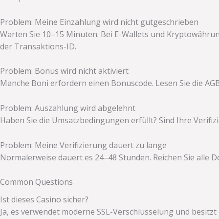
Problem: Meine Einzahlung wird nicht gutgeschrieben
Warten Sie 10–15 Minuten. Bei E-Wallets und Kryptowährung
der Transaktions-ID.
Problem: Bonus wird nicht aktiviert
Manche Boni erfordern einen Bonuscode. Lesen Sie die AGB
Problem: Auszahlung wird abgelehnt
Haben Sie die Umsatzbedingungen erfüllt? Sind Ihre Verifi
Problem: Meine Verifizierung dauert zu lange
Normalerweise dauert es 24–48 Stunden. Reichen Sie alle Dok
Common Questions
Ist dieses Casino sicher?
Ja, es verwendet moderne SSL-Verschlüsselung und besitzt e