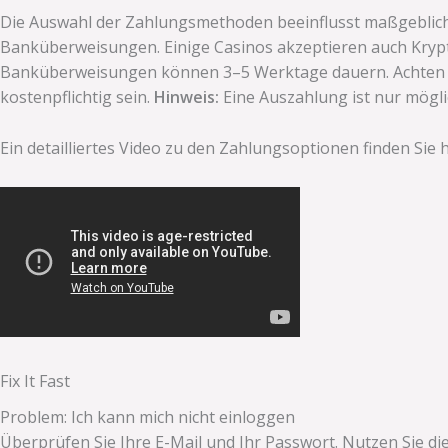
Die Auswahl der Zahlungsmethoden beeinflusst maßgeblich Ihr
Banküberweisungen. Einige Casinos akzeptieren auch Krypto
Banküberweisungen können 3–5 Werktage dauern. Achten S
kostenpflichtig sein.
Hinweis:
Eine Auszahlung ist nur mögli
Ein detailliertes Video zu den Zahlungsoptionen finden Sie h
Fix It Fast
Problem: Ich kann mich nicht einloggen
Überprüfen Sie Ihre E-Mail und Ihr Passwort. Nutzen Sie die