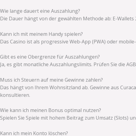
Wie lange dauert eine Auszahlung?
Die Dauer hängt von der gewählten Methode ab: E-Wallet
Kann ich mit meinem Handy spielen?
Das Casino ist als progressive Web-App (PWA) oder mobile-
Gibt es eine Obergrenze für Auszahlungen?
Ja, es gibt monatliche Auszahlungslimits. Prüfen Sie die AG
Muss ich Steuern auf meine Gewinne zahlen?
Das hängt von Ihrem Wohnsitzland ab. Gewinne aus Curacao-l
konsultieren.
Wie kann ich meinen Bonus optimal nutzen?
Spielen Sie Spiele mit hohem Beitrag zum Umsatz (Slots) un
Kann ich mein Konto löschen?