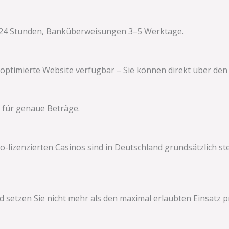
s 24 Stunden, Banküberweisungen 3–5 Werktage.
optimierte Website verfügbar – Sie können direkt über den
B für genaue Beträge.
izenzierten Casinos sind in Deutschland grundsätzlich steu
d setzen Sie nicht mehr als den maximal erlaubten Einsatz 