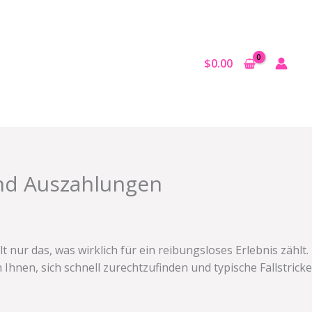
$
0.00
und Auszahlungen
 nur das, was wirklich für ein reibungsloses Erlebnis zählt.
Ihnen, sich schnell zurechtzufinden und typische Fallstricke