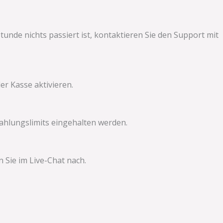
nde nichts passiert ist, kontaktieren Sie den Support mit
r Kasse aktivieren.
ahlungslimits eingehalten werden.
 Sie im Live-Chat nach.