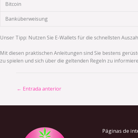
Bitcoin
Banküberweisung
Unser Tipp: Nutzen Sie E-Wallets für die schnellsten Au
Mit diesen praktischen Anleitungen sind Sie bestens gerüst
zu spielen und sich über die geltenden Regeln zu informieren
←
Entrada anterior
Páginas de int