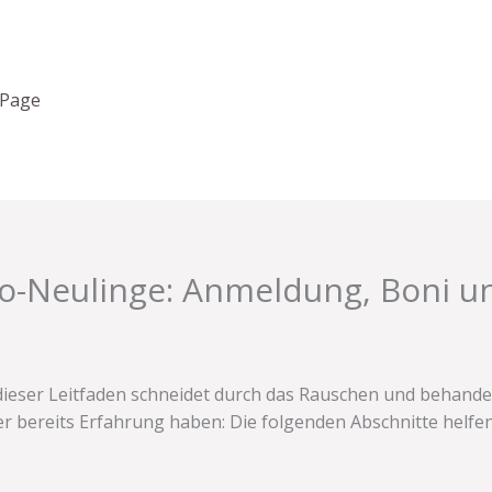
 Page
ino-Neulinge: Anmeldung, Boni 
 dieser Leitfaden schneidet durch das Rauschen und behandelt
er bereits Erfahrung haben: Die folgenden Abschnitte helfen 