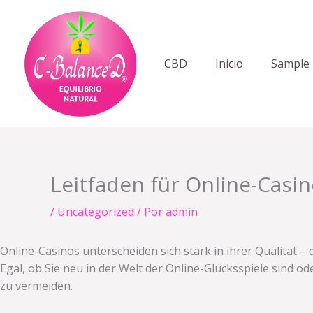
Ir
al
contenido
CBD
Inicio
Sample
Leitfaden für Online-Cas
/
Uncategorized
/ Por
admin
Online-Casinos unterscheiden sich stark in ihrer Qualität –
Egal, ob Sie neu in der Welt der Online-Glücksspiele sind od
zu vermeiden.