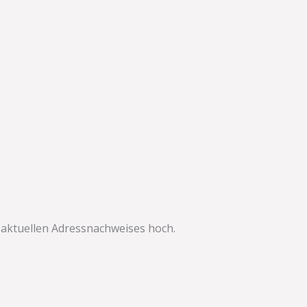
s aktuellen Adressnachweises hoch.