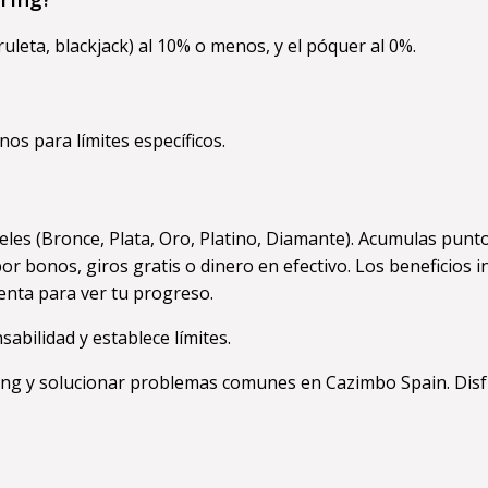
uleta, blackjack) al 10% o menos, y el póquer al 0%.
inos para límites específicos.
eles (Bronce, Plata, Oro, Platino, Diamante). Acumulas punt
 bonos, giros gratis o dinero en efectivo. Los beneficios in
enta para ver tu progreso.
abilidad y establece límites.
ring y solucionar problemas comunes en Cazimbo Spain. Disfr