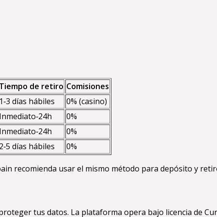
Tiempo de retiro
Comisiones
1‑3 días hábiles
0% (casino)
Inmediato‑24h
0%
Inmediato‑24h
0%
2‑5 días hábiles
0%
Spain recomienda usar el mismo método para depósito y retir
proteger tus datos. La plataforma opera bajo licencia de Cur