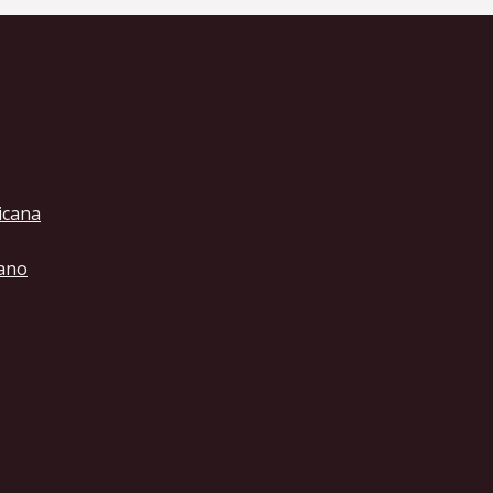
xicana
cano