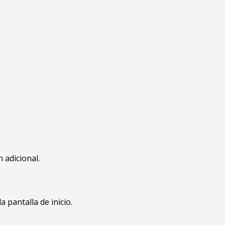
n adicional.
 pantalla de inicio.