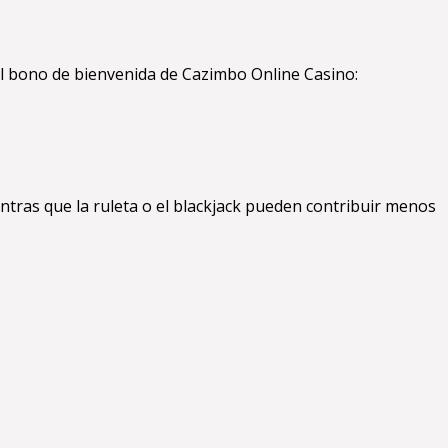
el bono de bienvenida de Cazimbo Online Casino:
entras que la ruleta o el blackjack pueden contribuir menos