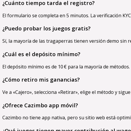
¿Cuánto tiempo tarda el registro?
El formulario se completa en 5 minutos. La verificación KY
¿Puedo probar los juegos gratis?
Sí, la mayoría de las tragaperras tienen versión demo sin r
¿Cuál es el depósito mínimo?
El depósito mínimo es de 10 € para la mayoría de métodos.
¿Cómo retiro mis ganancias?
Ve a «Cajero», selecciona «Retirar», elige el método y sigue 
¿Ofrece Cazimbo app móvil?
Cazimbo no tiene app nativa, pero su sitio web está optimi
¿Qué juegos tienen mayor contribución al wage