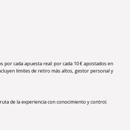
os por cada apuesta real: por cada 10 € apostados en
cluyen límites de retiro más altos, gestor personal y
uta de la experiencia con conocimiento y control.