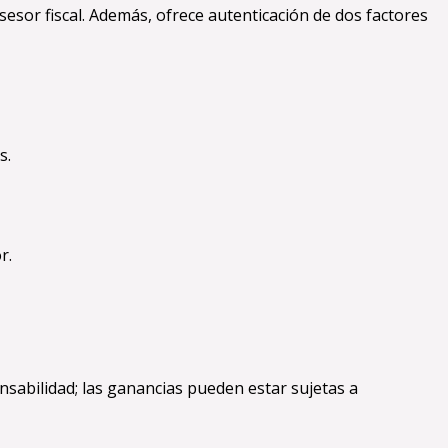
sesor fiscal. Además, ofrece autenticación de dos factores
s.
r.
sabilidad; las ganancias pueden estar sujetas a