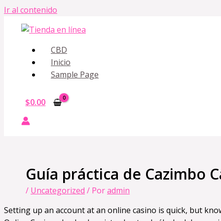
Ir al contenido
CBD
Inicio
Sample Page
$
0.00
Guía práctica de Cazimbo Ca
/
Uncategorized
/ Por
admin
Setting up an account at an online casino is quick, but kno