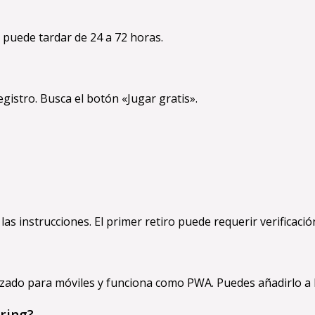
C puede tardar de 24 a 72 horas.
egistro. Busca el botón «Jugar gratis».
las instrucciones. El primer retiro puede requerir verificació
zado para móviles y funciona como PWA. Puedes añadirlo a la
ring?