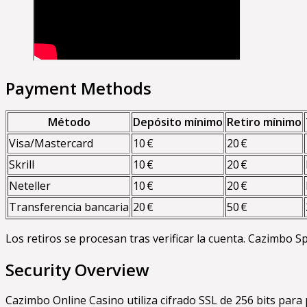
Payment Methods
Método
Depósito mínimo
Retiro mínimo
Visa/Mastercard
10 €
20 €
Skrill
10 €
20 €
Neteller
10 €
20 €
Transferencia bancaria
20 €
50 €
Los retiros se procesan tras verificar la cuenta. Cazimbo 
Security Overview
Cazimbo Online Casino utiliza cifrado SSL de 256 bits para 