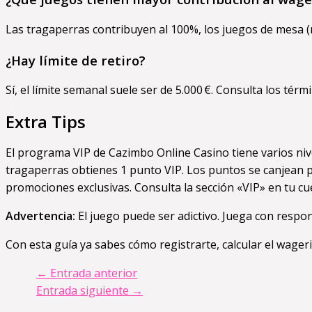
Las tragaperras contribuyen al 100%, los juegos de mesa (r
¿Hay límite de retiro?
Sí, el límite semanal suele ser de 5.000 €. Consulta los térm
Extra Tips
El programa VIP de Cazimbo Online Casino tiene varios niv
tragaperras obtienes 1 punto VIP. Los puntos se canjean por
promociones exclusivas. Consulta la sección «VIP» en tu cu
Advertencia:
El juego puede ser adictivo. Juega con respons
Con esta guía ya sabes cómo registrarte, calcular el wage
←
Entrada anterior
Entrada siguiente
→