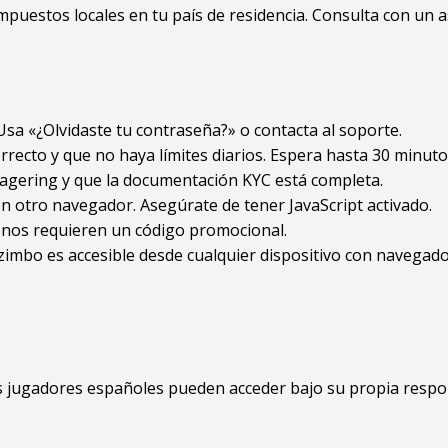
mpuestos locales en tu país de residencia. Consulta con un a
Usa «¿Olvidaste tu contraseña?» o contacta al soporte.
recto y que no haya límites diarios. Espera hasta 30 minuto
gering y que la documentación KYC está completa.
n otro navegador. Asegúrate de tener JavaScript activado.
onos requieren un código promocional.
azimbo es accesible desde cualquier dispositivo con navegado
s jugadores españoles pueden acceder bajo su propia respon