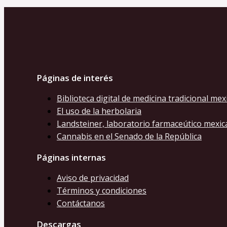
Páginas de interés
Biblioteca digital de medicina tradicional me
El uso de la herbolaria
Landsteiner, laboratorio farmaceútico mexi
Cannabis en el Senado de la República
Páginas internas
Aviso de privacidad
Términos y condiciones
Contáctanos
Descargas