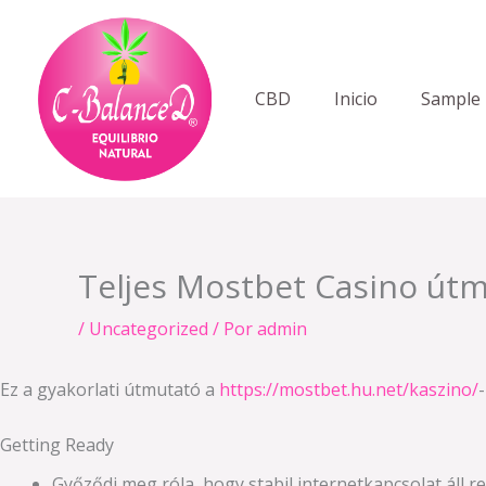
Ir
al
contenido
CBD
Inicio
Sample
Teljes Mostbet Casino útmu
/
Uncategorized
/ Por
admin
Ez a gyakorlati útmutató a
https://mostbet.hu.net/kaszino/
Getting Ready
Győződj meg róla, hogy stabil internetkapcsolat áll r