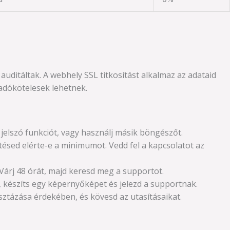
uditáltak. A webhely SSL titkosítást alkalmaz az adataid
adókötelesek lehetnek.
 jelszó funkciót, vagy használj másik böngészőt.
tésed elérte-e a minimumot. Vedd fel a kapcsolatot az
Várj 48 órát, majd keresd meg a supportot.
ll, készíts egy képernyőképet és jelezd a supportnak.
isztázása érdekében, és kövesd az utasításaikat.