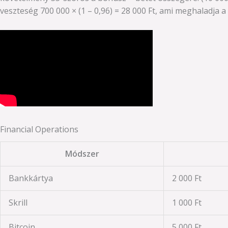
veszteség 700 000 × (1 – 0,96) = 28 000 Ft, ami meghaladja
Financial Operations
Módszer
Bankkártya
2 000 Ft
Skrill
1 000 Ft
Bitcoin
5 000 Ft