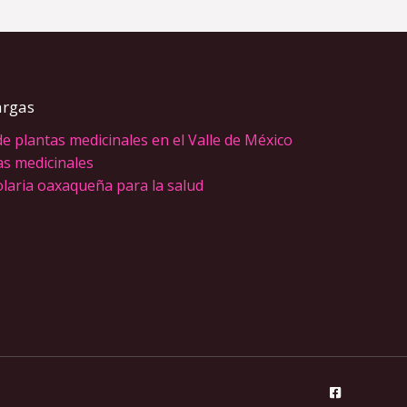
argas
de plantas medicinales en el Valle de México
as medicinales
laria oaxaqueña para la salud