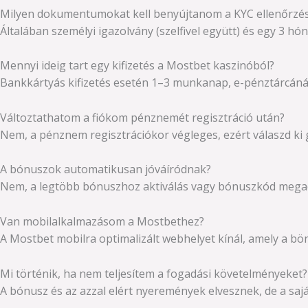
Milyen dokumentumokat kell benyújtanom a KYC ellenőrzé
Általában személyi igazolvány (szelfivel együtt) és egy 3
Mennyi ideig tart egy kifizetés a Mostbet kaszinóból?
Bankkártyás kifizetés esetén 1–3 munkanap, e-pénztárcánál 2
Változtathatom a fiókom pénznemét regisztráció után?
Nem, a pénznem regisztrációkor végleges, ezért válaszd ki
A bónuszok automatikusan jóváíródnak?
Nem, a legtöbb bónuszhoz aktiválás vagy bónuszkód megad
Van mobilalkalmazásom a Mostbethez?
A Mostbet mobilra optimalizált webhelyet kínál, amely a 
Mi történik, ha nem teljesítem a fogadási követelményeket?
A bónusz és az azzal elért nyeremények elvesznek, de a saj