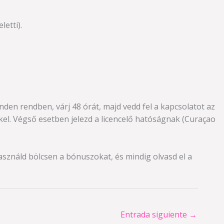
etti).
inden rendben, várj 48 órát, majd vedd fel a kapcsolatot az
kel. Végső esetben jelezd a licencelő hatóságnak (Curaçao
asználd bölcsen a bónuszokat, és mindig olvasd el a
Entrada siguiente
→