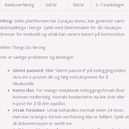
Bankoverføring
200 kr
500 kr
3–7 bankdager
Viktig:
Siden plattformen har Curaçao-lisens, kan gevinster være
skattepliktige i Norge. Sjekk med Skatteetaten for din situasjon.
Grenser for innskudd og uttak kan variere basert på kontostatus.
When Things Go Wrong
Her er vanlige problemer og løsninger:
Glemt passord:
Klikk “Glemt passord” på innloggingssiden,
skriv inn e-posten din og følg instruksjonene for å
tilbakestille.
Konto låst:
For mange mislykkede innloggingsforsøk låser
kontoen midlertidig. Kontakt kundestøtte via live chat eller
e-post for å få den opplåst.
Uttak forsinket:
Uttak behandles normalt innen 24 timer,
men kan ta lengre tid hvis verifisering ikke er fullført. Sjekk at
all dokumentasjon er sendt inn.