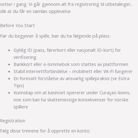
setter i gang. Vi går gjennom alt fra registrering til utbetalinger,
slik at du får en sømløs opplevelse.
Before You Start
Før du begynner å spille, bør du ha følgende på plass:
Gyldig ID (pass, førerkort eller nasjonalt ID-kort) for
verifisering
Bankkort eller e-lommebok som støttes av plattformen
Stabil internettforbindelse – mobilnett eller Wi-Fi fungerer
En foresatt forståelse av ansvarlig spillepraksis (se Extra
Tips)
Kunnskap om at kasinoet opererer under Curaçao-lisens,
noe som kan ha skattemessige konsekvenser for norske
spillere
Registration
Følg disse trinnene for å opprette en konto: