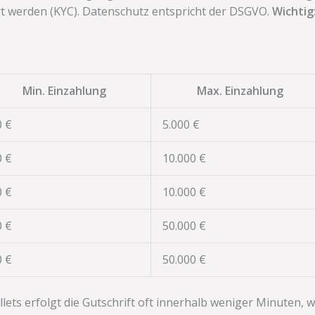
ert werden (KYC). Datenschutz entspricht der DSGVO.
Wichtig
Min. Einzahlung
Max. Einzahlung
0 €
5.000 €
0 €
10.000 €
0 €
10.000 €
0 €
50.000 €
0 €
50.000 €
allets erfolgt die Gutschrift oft innerhalb weniger Minute