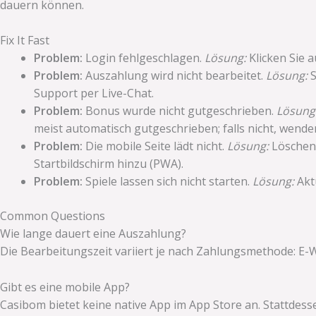
dauern können.
Fix It Fast
Problem:
Login fehlgeschlagen.
Lösung:
Klicken Sie a
Problem:
Auszahlung wird nicht bearbeitet.
Lösung:
S
Support per Live-Chat.
Problem:
Bonus wurde nicht gutgeschrieben.
Lösung
meist automatisch gutgeschrieben; falls nicht, wende
Problem:
Die mobile Seite lädt nicht.
Lösung:
Löschen 
Startbildschirm hinzu (PWA).
Problem:
Spiele lassen sich nicht starten.
Lösung:
Aktu
Common Questions
Wie lange dauert eine Auszahlung?
Die Bearbeitungszeit variiert je nach Zahlungsmethode: 
Gibt es eine mobile App?
Casibom bietet keine native App im App Store an. Stattdes