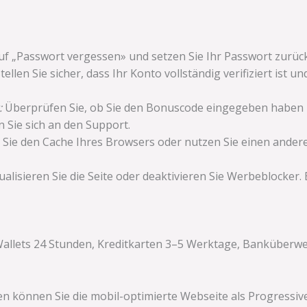
uf „Passwort vergessen» und setzen Sie Ihr Passwort zurück. P
tellen Sie sicher, dass Ihr Konto vollständig verifiziert ist 
:
Überprüfen Sie, ob Sie den Bonuscode eingegeben haben u
n Sie sich an den Support.
Sie den Cache Ihres Browsers oder nutzen Sie einen anderen
alisieren Sie die Seite oder deaktivieren Sie Werbeblocker. E
E-Wallets 24 Stunden, Kreditkarten 3–5 Werktage, Bankübe
sen können Sie die mobil-optimierte Webseite als Progressi