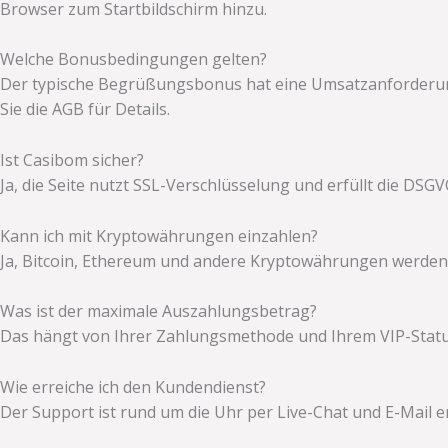
Browser zum Startbildschirm hinzu.
Welche Bonusbedingungen gelten?
Der typische Begrüßungsbonus hat eine Umsatzanforderung 
Sie die AGB für Details.
Ist Casibom sicher?
Ja, die Seite nutzt SSL-Verschlüsselung und erfüllt die D
Kann ich mit Kryptowährungen einzahlen?
Ja, Bitcoin, Ethereum und andere Kryptowährungen werden a
Was ist der maximale Auszahlungsbetrag?
Das hängt von Ihrer Zahlungsmethode und Ihrem VIP-Status 
Wie erreiche ich den Kundendienst?
Der Support ist rund um die Uhr per Live-Chat und E-Mail er