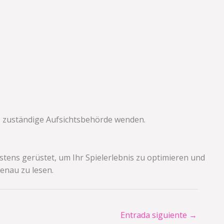
ie zuständige Aufsichtsbehörde wenden.
stens gerüstet, um Ihr Spielerlebnis zu optimieren und
enau zu lesen.
Entrada siguiente
→