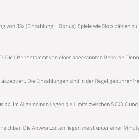
von 35x (Einzahlung + Bonus). Spiele wie Slots zählen zu 
SGVO. Die Lizenz stammt von einer anerkannten Behörde. Den
kzeptiert. Die Einzahlungen sind in der Regel gebührenfrei
ab. Im Allgemeinen liegen die Limits zwischen 5.000 € und 
reichbar. Die Antwortzeiten liegen meist unter einer Minute