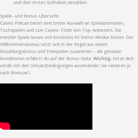
und dein erstes Guthaben einzahlen.
Spiele- und Bonus-Übersicht
Casino Pelican bietet eine breite Auswahl an Spielautomaten,
Tischspielen und Live-Casino-Titeln von Top-Anbietern. Die
meisten Spiele lassen sich kostenlos im Demo-Modus testen. Der
Willkommensbonus setzt sich in der Regel aus einem
Einzahlungsbonus und Freispielen zusammen – die genauen
Konditionen erfährst du auf der Bonus-Seite.
Wichtig:
Setze dich
vorab mit den Umsatzbedingungen auseinander; sie variieren je
nach Bonusart.