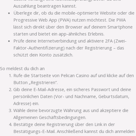
Auszahlung beantragen kannst.
Überlege dir, ob du die mobile-optimierte Website oder die
Progressive Web App (PWA) nutzen möchtest. Die PWA
lässt sich direkt über den Browser auf deinem Smartphone
starten und bietet ein app-ähnliches Erlebnis.
Prüfe deine Internetverbindung und aktiviere 2FA (Zwei-
Faktor-Authentifizierung) nach der Registrierung – das
schützt dein Konto zusätzlich.
So meldest du dich an
Rufe die Startseite von Pelican Casino auf und klicke auf den
Button „Registrieren“.
Gib deine E-Mail-Adresse, ein sicheres Passwort und deine
persönlichen Daten (Vor- und Nachname, Geburtsdatum,
Adresse) ein.
Wähle deine bevorzugte Währung aus und akzeptiere die
Allgemeinen Geschäftsbedingungen.
Bestätige deine Registrierung über den Link in der
Bestätigungs-E-Mail. Anschließend kannst du dich anmelden