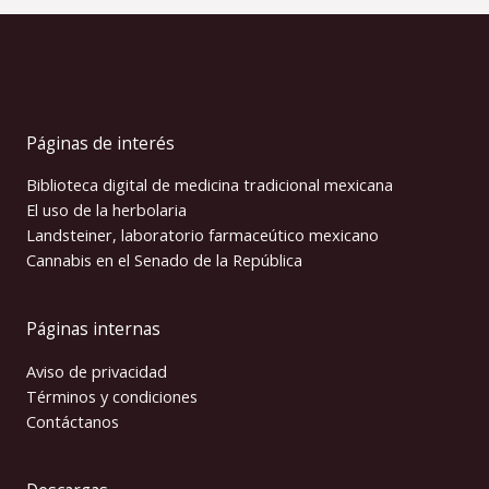
Páginas de interés
Biblioteca digital de medicina tradicional mexicana
El uso de la herbolaria
Landsteiner, laboratorio farmaceútico mexicano
Cannabis en el Senado de la República
Páginas internas
Aviso de privacidad
Términos y condiciones
Contáctanos