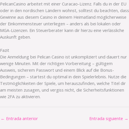
PelicanCasino arbeitet mit einer Curacao-Lizenz. Falls du in der EU
oder in den nordischen Ländern wohnst, solltest du beachten, dass
Gewinne aus diesem Casino in deinem Heimatland möglicherweise
der Einkommensteuer unterliegen – anders als bei lokalen oder
MGA-Lizenzen. Ein Steuerberater kann dir hierzu eine verlässliche
Auskunft geben.
Fazit
Die Anmeldung bei Pelican Casino ist unkompliziert und dauert nur
wenige Minuten. Mit der richtigen Vorbereitung – gültigem
Ausweis, sicherem Passwort und einem Blick auf die Bonus-
Bedingungen – startest du optimal in dein Spielerlebnis. Nutze die
Testmöglichkeiten der Spiele, um herauszufinden, welche Titel dir
am meisten zusagen, und vergiss nicht, die Sicherheitsfunktionen
wie 2FA zu aktivieren.
←
Entrada anterior
Entrada siguiente
→