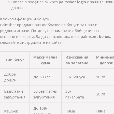
Влезте в профила си чрез
palmsbet login
с вашите нови
данни.
Ключови функции и бонуси
Palmsbet предлага разнообразие от бонуси за нови и
редовни играчи. По-долу ще намерите обобщение на
основните оферти. За да се възползвате от
palmsbet bonus
,
следвайте инструкциите на сайта.
Максимална
Изисквания
Минимал
Тип бонус
сума
за залагане
депози
Добре
До 500 лв
30x бонуса
10 лв
дошли
Безплатни
50 безплатни
35x
20 лв
завъртания
завъртания
печалбата
До 10%
Кешбек
Няма
Няма
седмично