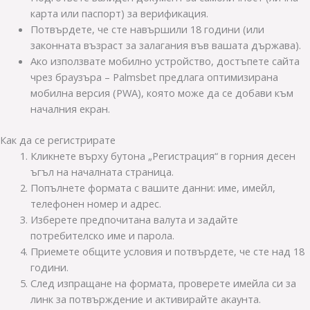
карта или паспорт) за верификация.
Потвърдете, че сте навършили 18 години (или
законната възраст за залагания във вашата държава).
Ако използвате мобилно устройство, достъпете сайта
чрез браузъра – Palmsbet предлага оптимизирана
мобилна версия (PWA), която може да се добави към
началния екран.
Как да се регистрирате
Кликнете върху бутона „Регистрация“ в горния десен
ъгъл на началната страница.
Попълнете формата с вашите данни: име, имейл,
телефонен номер и адрес.
Изберете предпочитана валута и задайте
потребителско име и парола.
Приемете общите условия и потвърдете, че сте над 18
години.
След изпращане на формата, проверете имейла си за
линк за потвърждение и активирайте акаунта.