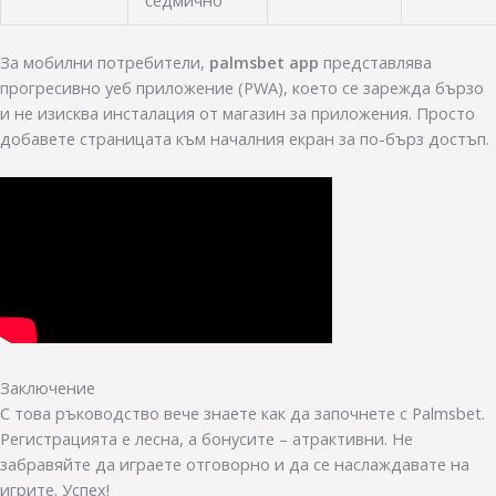
За мобилни потребители,
palmsbet app
представлява
прогресивно уеб приложение (PWA), което се зарежда бързо
и не изисква инсталация от магазин за приложения. Просто
добавете страницата към началния екран за по-бърз достъп.
Заключение
С това ръководство вече знаете как да започнете с Palmsbet.
Регистрацията е лесна, а бонусите – атрактивни. Не
забравяйте да играете отговорно и да се наслаждавате на
игрите. Успех!