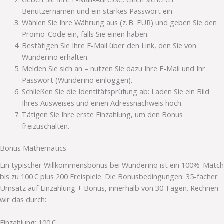
Benutzernamen und ein starkes Passwort ein.
Wählen Sie Ihre Währung aus (z. B. EUR) und geben Sie den
Promo-Code ein, falls Sie einen haben.
Bestätigen Sie Ihre E-Mail über den Link, den Sie von
Wunderino erhalten.
Melden Sie sich an – nutzen Sie dazu Ihre E-Mail und Ihr
Passwort (Wunderino einloggen).
Schließen Sie die Identitätsprüfung ab: Laden Sie ein Bild
Ihres Ausweises und einen Adressnachweis hoch.
Tätigen Sie Ihre erste Einzahlung, um den Bonus
freizuschalten.
Bonus Mathematics
Ein typischer Willkommensbonus bei Wunderino ist ein 100%-Match
bis zu 100 € plus 200 Freispiele. Die Bonusbedingungen: 35-facher
Umsatz auf Einzahlung + Bonus, innerhalb von 30 Tagen. Rechnen
wir das durch:
Einzahlung: 100 €