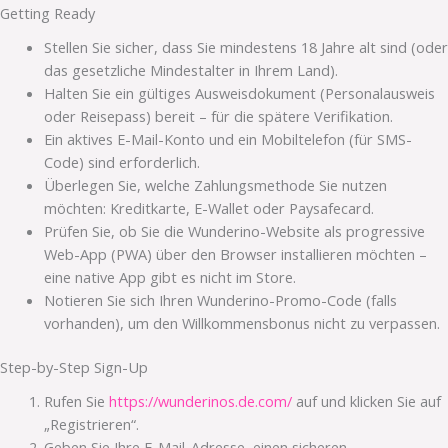
Getting Ready
Stellen Sie sicher, dass Sie mindestens 18 Jahre alt sind (oder
das gesetzliche Mindestalter in Ihrem Land).
Halten Sie ein gültiges Ausweisdokument (Personalausweis
oder Reisepass) bereit – für die spätere Verifikation.
Ein aktives E-Mail-Konto und ein Mobiltelefon (für SMS-
Code) sind erforderlich.
Überlegen Sie, welche Zahlungsmethode Sie nutzen
möchten: Kreditkarte, E-Wallet oder Paysafecard.
Prüfen Sie, ob Sie die Wunderino-Website als progressive
Web-App (PWA) über den Browser installieren möchten –
eine native App gibt es nicht im Store.
Notieren Sie sich Ihren Wunderino-Promo-Code (falls
vorhanden), um den Willkommensbonus nicht zu verpassen.
Step-by-Step Sign-Up
Rufen Sie
https://wunderinos.de.com/
auf und klicken Sie auf
„Registrieren“.
Geben Sie Ihre E-Mail-Adresse, einen sicheren