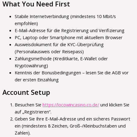
What You Need First
Stabile Internetverbindung (mindestens 10 Mbit/s
empfohlen)
E-Mail-Adresse für die Registrierung und Verifizierung
PC, Laptop oder Smartphone mit aktuellem Browser
Ausweisdokument für die KYC-Überprüfung
(Personalausweis oder Reisepass)
Zahlungsmethode (Kreditkarte, E-Wallet oder
Kryptowährung)
Kenntnis der Bonusbedingungen – lesen Sie die AGB vor
der ersten Einzahlung
Account Setup
Besuchen Sie
https://locowincasino.co.de/
und klicken Sie
auf „Registrieren“.
Geben Sie Ihre E-Mail-Adresse und ein sicheres Passwort
ein (mindestens 8 Zeichen, Groß-/Kleinbuchstaben und
Zahlen).