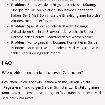
Problem:
Bonus wurde nicht gutgeschrieben.
Lösung:
Überprüfen Sie, ob Sie einen Bonuscode eingegeben
haben. Bei E-Mail-Boni muss die Einzahlung innerhalb des
Aktionszeitraums erfolgen.
Problem:
Spiel stürzt ab oder lädt nicht.
Lösung:
Aktualisieren Sie Ihren Browser oder wechseln Sie zu
Chrome oder Firefox. Deaktivieren Sie Werbeblocker.
Problem:
Konto gesperrt.
Lösung:
Kontaktieren Sie den
Kundenservice per Live-Chat oder E-Mail. Möglicherweise
fehlen Verifizierungsdokumente.
FAQ
Wie melde ich mich bei Locowin Casino an?
Besuchen Sie die Locowin Casino-Website, klicken Sie auf
„Registrieren“ und folgen Sie den Schritten zur Erstellung eines
Kontos. Der Locowin Casino Login erfolgt dann mit Ihrer E-Mail
und Ihrem Passwort.