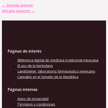
←
Entrada anterior
Entrada siguiente
→
Páginas de interés
Biblioteca digital de medicina tradicional mexicana
El uso de la herbolaria
Landsteiner, laboratorio farmaceútico mexicano
Cannabis en el Senado de la República
Páginas internas
Aviso de privacidad
Términos y condiciones