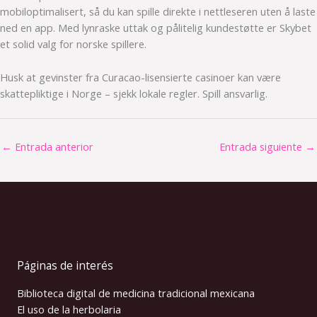
mobiloptimalisert, så du kan spille direkte i nettleseren uten å laste
ned en app. Med lynraske uttak og pålitelig kundestøtte er Skybet
et solid valg for norske spillere.
Husk at gevinster fra Curacao-lisensierte casinoer kan være
skattepliktige i Norge – sjekk lokale regler. Spill ansvarlig.
←
Entrada anterior
Entrada siguiente
→
Páginas de interés
Biblioteca digital de medicina tradicional mexicana
El uso de la herbolaria