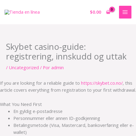
Ir
al
$
0.00
contenido
Skybet casino-guide:
registrering, innskudd og uttak
/
Uncategorized
/ Por
admin
If you are looking for a reliable guide to
https://skybet.co.no/
, this
article covers everything from registration to your first withdrawal.
What You Need First
En gyldig e-postadresse
Personnummer eller annen ID-godkjenning
Betalingsmetode (Visa, Mastercard, bankoverføring eller e-
wallet)