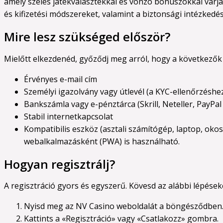
amely széles játékválasztékkal és vonzó bónuszokkal várja
és kifizetési módszereket, valamint a biztonsági intézkedé
Mire lesz szükséged először?
Mielőtt elkezdenéd, győződj meg arról, hogy a következők 
Érvényes e-mail cím
Személyi igazolvány vagy útlevél (a KYC-ellenőrzéshe
Bankszámla vagy e-pénztárca (Skrill, Neteller, PayPal 
Stabil internetkapcsolat
Kompatibilis eszköz (asztali számítógép, laptop, okos
webalkalmazásként (PWA) is használható.
Hogyan regisztrálj?
A regisztráció gyors és egyszerű. Kövesd az alábbi lépések
Nyisd meg az NV Casino weboldalát a böngésződben
Kattints a «Regisztráció» vagy «Csatlakozz» gombra.