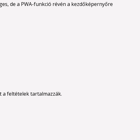
séges, de a PWA-funkció révén a kezdőképernyőre
 a feltételek tartalmazzák.