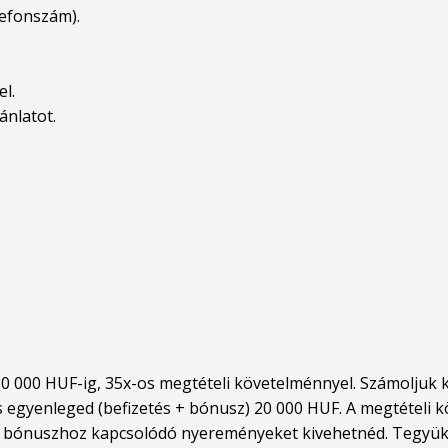
lefonszám).
el.
ánlatot.
000 HUF-ig, 35x-os megtételi követelménnyel. Számoljuk ki 
s egyenleged (befizetés + bónusz) 20 000 HUF. A megtételi k
 a bónuszhoz kapcsolódó nyereményeket kivehetnéd. Tegyük f