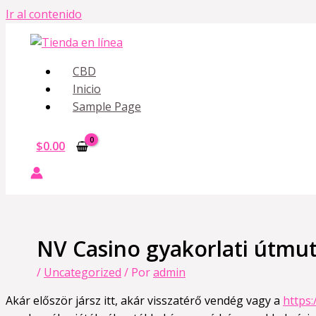
Ir al contenido
CBD
Inicio
Sample Page
$
0.00
NV Casino gyakorlati útmuta
/
Uncategorized
/ Por
admin
Akár először jársz itt, akár visszatérő vendég vagy a
https: