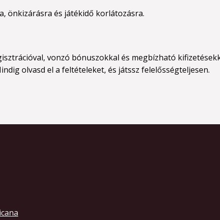
ra, önkizárásra és játékidő korlátozásra.
isztrációval, vonzó bónuszokkal és megbízható kifizetések
dig olvasd el a feltételeket, és játssz felelősségteljesen.
xicana