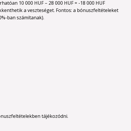
várhatóan 10 000 HUF – 28 000 HUF = -18 000 HUF
enthetik a veszteséget. Fontos: a bónuszfeltételeket
10%-ban számítanak).
ónuszfeltételekben tájékozódni.