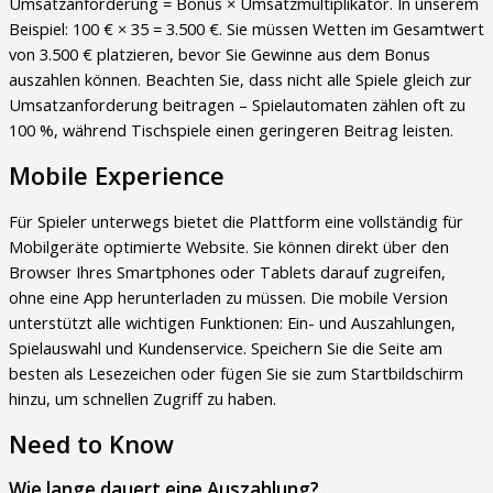
Umsatzanforderung = Bonus × Umsatzmultiplikator. In unserem
Beispiel: 100 € × 35 = 3.500 €. Sie müssen Wetten im Gesamtwert
von 3.500 € platzieren, bevor Sie Gewinne aus dem Bonus
auszahlen können. Beachten Sie, dass nicht alle Spiele gleich zur
Umsatzanforderung beitragen – Spielautomaten zählen oft zu
100 %, während Tischspiele einen geringeren Beitrag leisten.
Mobile Experience
Für Spieler unterwegs bietet die Plattform eine vollständig für
Mobilgeräte optimierte Website. Sie können direkt über den
Browser Ihres Smartphones oder Tablets darauf zugreifen,
ohne eine App herunterladen zu müssen. Die mobile Version
unterstützt alle wichtigen Funktionen: Ein- und Auszahlungen,
Spielauswahl und Kundenservice. Speichern Sie die Seite am
besten als Lesezeichen oder fügen Sie sie zum Startbildschirm
hinzu, um schnellen Zugriff zu haben.
Need to Know
Wie lange dauert eine Auszahlung?