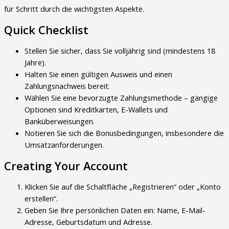
für Schritt durch die wichtigsten Aspekte.
Quick Checklist
Stellen Sie sicher, dass Sie volljährig sind (mindestens 18
Jahre).
Halten Sie einen gültigen Ausweis und einen
Zahlungsnachweis bereit.
Wählen Sie eine bevorzugte Zahlungsmethode – gängige
Optionen sind Kreditkarten, E-Wallets und
Banküberweisungen.
Notieren Sie sich die Bonusbedingungen, insbesondere die
Umsatzanforderungen.
Creating Your Account
Klicken Sie auf die Schaltfläche „Registrieren“ oder „Konto
erstellen“.
Geben Sie Ihre persönlichen Daten ein: Name, E-Mail-
Adresse, Geburtsdatum und Adresse.