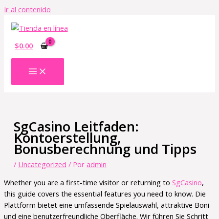
Ir al contenido
$
0.00
SgCasino Leitfaden:
Kontoerstellung,
Bonusberechnung und Tipps
/
Uncategorized
/ Por
admin
Whether you are a first-time visitor or returning to
SgCasino
,
this guide covers the essential features you need to know. Die
Plattform bietet eine umfassende Spielauswahl, attraktive Boni
und eine benutzerfreundliche Oberfläche. Wir führen Sie Schritt