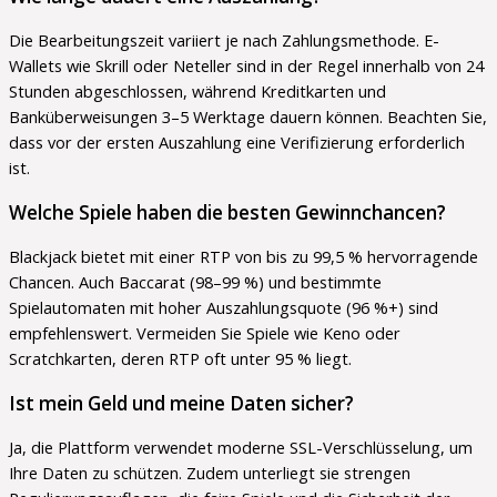
Die Bearbeitungszeit variiert je nach Zahlungsmethode. E-
Wallets wie Skrill oder Neteller sind in der Regel innerhalb von 24
Stunden abgeschlossen, während Kreditkarten und
Banküberweisungen 3–5 Werktage dauern können. Beachten Sie,
dass vor der ersten Auszahlung eine Verifizierung erforderlich
ist.
Welche Spiele haben die besten Gewinnchancen?
Blackjack bietet mit einer RTP von bis zu 99,5 % hervorragende
Chancen. Auch Baccarat (98–99 %) und bestimmte
Spielautomaten mit hoher Auszahlungsquote (96 %+) sind
empfehlenswert. Vermeiden Sie Spiele wie Keno oder
Scratchkarten, deren RTP oft unter 95 % liegt.
Ist mein Geld und meine Daten sicher?
Ja, die Plattform verwendet moderne SSL-Verschlüsselung, um
Ihre Daten zu schützen. Zudem unterliegt sie strengen