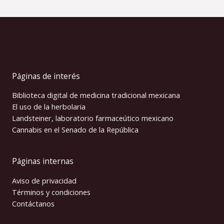
Páginas de interés
Biblioteca digital de medicina tradicional mexicana
El uso de la herbolaria
Landsteiner, laboratorio farmaceútico mexicano
Cannabis en el Senado de la República
Páginas internas
Aviso de privacidad
Términos y condiciones
Contáctanos