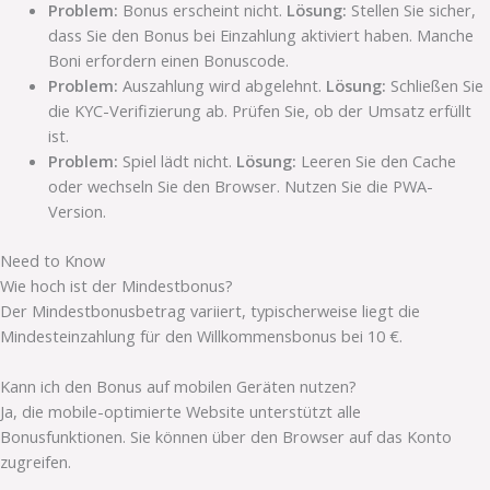
Problem:
Bonus erscheint nicht.
Lösung:
Stellen Sie sicher,
dass Sie den Bonus bei Einzahlung aktiviert haben. Manche
Boni erfordern einen Bonuscode.
Problem:
Auszahlung wird abgelehnt.
Lösung:
Schließen Sie
die KYC-Verifizierung ab. Prüfen Sie, ob der Umsatz erfüllt
ist.
Problem:
Spiel lädt nicht.
Lösung:
Leeren Sie den Cache
oder wechseln Sie den Browser. Nutzen Sie die PWA-
Version.
Need to Know
Wie hoch ist der Mindestbonus?
Der Mindestbonusbetrag variiert, typischerweise liegt die
Mindesteinzahlung für den Willkommensbonus bei 10 €.
Kann ich den Bonus auf mobilen Geräten nutzen?
Ja, die mobile-optimierte Website unterstützt alle
Bonusfunktionen. Sie können über den Browser auf das Konto
zugreifen.