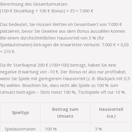
Berechnung des Gesamtumsatzes:
(100 € Einzahlung + 100 € Bonus) × 35 = 7.000 €
Das bedeutet, Sie müssen Wetten im Gesamtwert von 7.000 €
platzieren, bevor Sie Gewinne aus dem Bonus auszahlen können.
Bei einem durchschnittlichen Hausvorteil von 3 % (für
Spielautomaten) betragen die erwarteten Verluste: 7.000 € × 0,03
= 210 €.
Da Ihr Startkapital 200 € (100+100) beträgt, haben Sie eine
negative Erwartung von -10 €. Der Bonus ist also nur profitabel,
wenn Sie Spiele mit geringerem Hausvorteil (z. B. Blackjack mit 0,5
%) wählen. Beachten Sie, dass nicht alle Spiele zu 100 % zum
Umsatz beitragen – Slots meist 100 %, Tischspiele oft nur 10 %.
Beitrag zum
Hausvorteil
Spieltyp
Umsatz
(ca.)
Spielautomaten
100 %
3 %