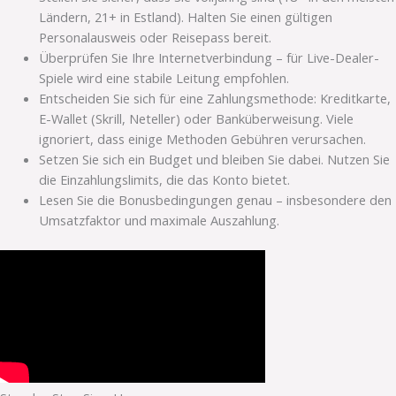
Ländern, 21+ in Estland). Halten Sie einen gültigen
Personalausweis oder Reisepass bereit.
Überprüfen Sie Ihre Internetverbindung – für Live-Dealer-
Spiele wird eine stabile Leitung empfohlen.
Entscheiden Sie sich für eine Zahlungsmethode: Kreditkarte,
E-Wallet (Skrill, Neteller) oder Banküberweisung. Viele
ignoriert, dass einige Methoden Gebühren verursachen.
Setzen Sie sich ein Budget und bleiben Sie dabei. Nutzen Sie
die Einzahlungslimits, die das Konto bietet.
Lesen Sie die Bonusbedingungen genau – insbesondere den
Umsatzfaktor und maximale Auszahlung.