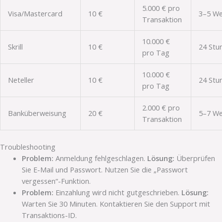
5.000 € pro
Visa/Mastercard
10 €
3–5 We
Transaktion
10.000 €
Skrill
10 €
24 Stu
pro Tag
10.000 €
Neteller
10 €
24 Stu
pro Tag
2.000 € pro
Banküberweisung
20 €
5–7 We
Transaktion
Troubleshooting
Problem:
Anmeldung fehlgeschlagen.
Lösung:
Überprüfen
Sie E-Mail und Passwort. Nutzen Sie die „Passwort
vergessen“-Funktion.
Problem:
Einzahlung wird nicht gutgeschrieben.
Lösung:
Warten Sie 30 Minuten. Kontaktieren Sie den Support mit
Transaktions-ID.