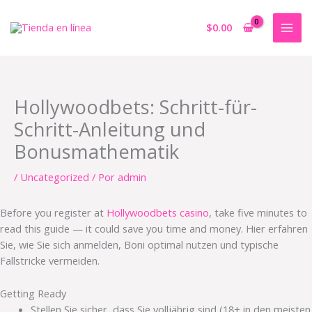
Ir
al
$
0.00
contenido
Hollywoodbets: Schritt-für-
Schritt-Anleitung und
Bonusmathematik
/
Uncategorized
/ Por
admin
Before you register at
Hollywoodbets casino
, take five minutes to
read this guide — it could save you time and money. Hier erfahren
Sie, wie Sie sich anmelden, Boni optimal nutzen und typische
Fallstricke vermeiden.
Getting Ready
Stellen Sie sicher, dass Sie volljährig sind (18+ in den meisten