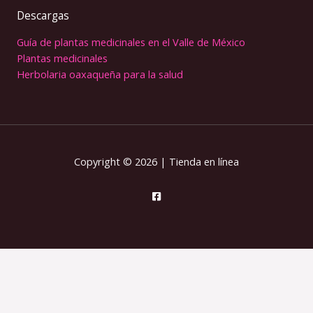
Descargas
Guía de plantas medicinales en el Valle de México
Plantas medicinales
Herbolaria oaxaqueña para la salud
Copyright © 2026 | Tienda en línea