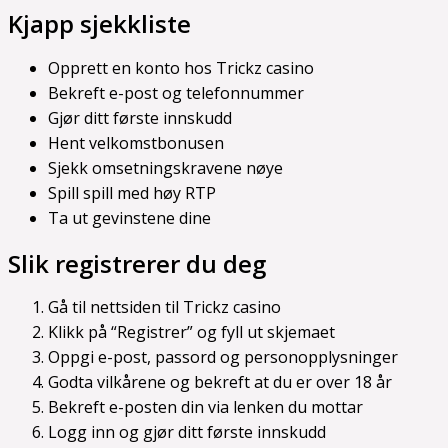
Kjapp sjekkliste
Opprett en konto hos Trickz casino
Bekreft e-post og telefonnummer
Gjør ditt første innskudd
Hent velkomstbonusen
Sjekk omsetningskravene nøye
Spill spill med høy RTP
Ta ut gevinstene dine
Slik registrerer du deg
Gå til nettsiden til Trickz casino
Klikk på “Registrer” og fyll ut skjemaet
Oppgi e-post, passord og personopplysninger
Godta vilkårene og bekreft at du er over 18 år
Bekreft e-posten din via lenken du mottar
Logg inn og gjør ditt første innskudd