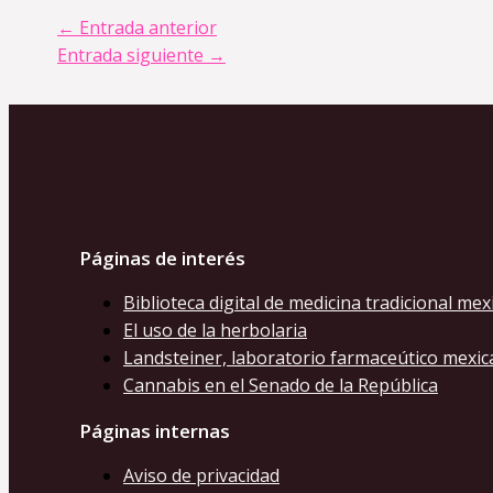
←
Entrada anterior
Entrada siguiente
→
Páginas de interés
Biblioteca digital de medicina tradicional me
El uso de la herbolaria
Landsteiner, laboratorio farmaceútico mexi
Cannabis en el Senado de la República
Páginas internas
Aviso de privacidad