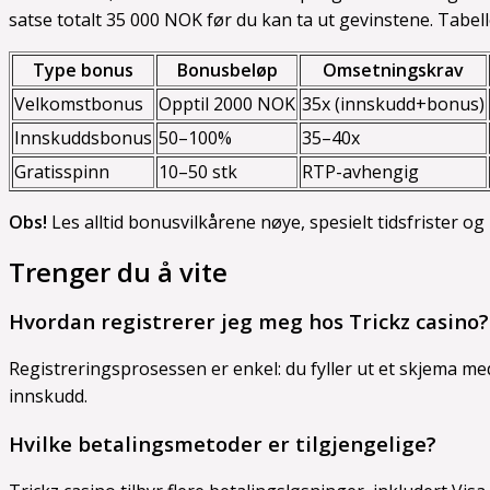
satse totalt 35 000 NOK før du kan ta ut gevinstene. Tabell
Type bonus
Bonusbeløp
Omsetningskrav
Velkomstbonus
Opptil 2000 NOK
35x (innskudd+bonus)
Innskuddsbonus
50–100%
35–40x
Gratisspinn
10–50 stk
RTP-avhengig
Obs!
Les alltid bonusvilkårene nøye, spesielt tidsfrister og
Trenger du å vite
Hvordan registrerer jeg meg hos Trickz casino?
Registreringsprosessen er enkel: du fyller ut et skjema me
innskudd.
Hvilke betalingsmetoder er tilgjengelige?