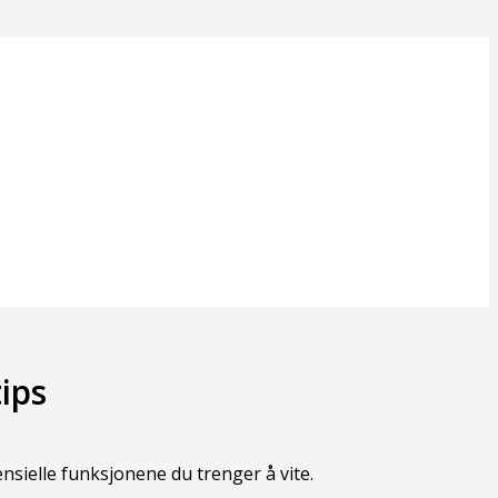
tips
nsielle funksjonene du trenger å vite.