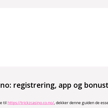
sino: registrering, app og bonus
 til
https://trickzcasino.co.no/
, dekker denne guiden de esse