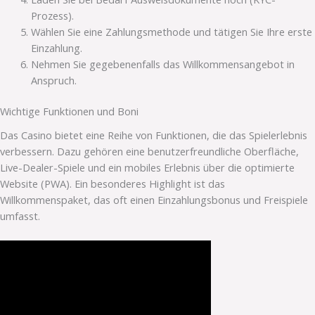
Prozess).
Wählen Sie eine Zahlungsmethode und tätigen Sie Ihre erste
Einzahlung.
Nehmen Sie gegebenenfalls das Willkommensangebot in
Anspruch.
Wichtige Funktionen und Boni
Das Casino bietet eine Reihe von Funktionen, die das Spielerlebnis
verbessern. Dazu gehören eine benutzerfreundliche Oberfläche,
Live-Dealer-Spiele und ein mobiles Erlebnis über die optimierte
Website (PWA). Ein besonderes Highlight ist das
Willkommenspaket, das oft einen Einzahlungsbonus und Freispiele
umfasst.