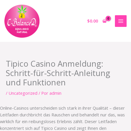
Ir
al
contenido
$
0.00
Tipico Casino Anmeldung:
Schritt-für-Schritt-Anleitung
und Funktionen
/
Uncategorized
/ Por
admin
Online-Casinos unterscheiden sich stark in ihrer Qualität – dieser
Leitfaden durchbricht das Rauschen und behandelt nur das, was
wirklich für ein reibungsloses Erlebnis zählt. Dieser Leitfaden
konzentriert sich auf Tipico Casino und zeigt Ihnen den