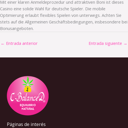
Mit einer klaren Anmeldeprozedur und attraktiven Boni ist dieses
Casino eine solide Wahl für deutsche Spieler. Die mobile
Optimierung erlaubt flexibles Spielen von unterwegs. Achten Sie
stets auf die Allgemeinen Geschäftsbedingungen, insbesondere bei
Bonusangeboten.
←
Entrada anterior
Entrada siguiente
→
Páginas de interés