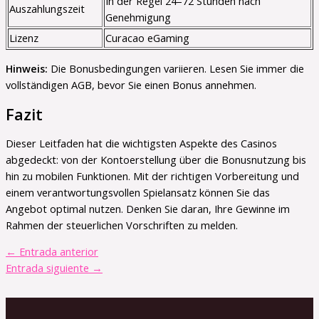
In der Regel 24–72 Stunden nach
Auszahlungszeit
Genehmigung
Lizenz
Curacao eGaming
Hinweis:
Die Bonusbedingungen variieren. Lesen Sie immer die
vollständigen AGB, bevor Sie einen Bonus annehmen.
Fazit
Dieser Leitfaden hat die wichtigsten Aspekte des Casinos
abgedeckt: von der Kontoerstellung über die Bonusnutzung bis
hin zu mobilen Funktionen. Mit der richtigen Vorbereitung und
einem verantwortungsvollen Spielansatz können Sie das
Angebot optimal nutzen. Denken Sie daran, Ihre Gewinne im
Rahmen der steuerlichen Vorschriften zu melden.
←
Entrada anterior
Entrada siguiente
→