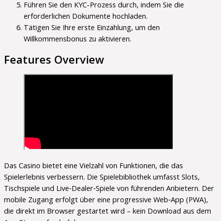
Führen Sie den KYC-Prozess durch, indem Sie die
erforderlichen Dokumente hochladen.
Tätigen Sie Ihre erste Einzahlung, um den
Willkommensbonus zu aktivieren.
Features Overview
Das Casino bietet eine Vielzahl von Funktionen, die das
Spielerlebnis verbessern. Die Spielebibliothek umfasst Slots,
Tischspiele und Live‑Dealer‑Spiele von führenden Anbietern. Der
mobile Zugang erfolgt über eine progressive Web‑App (PWA),
die direkt im Browser gestartet wird – kein Download aus dem