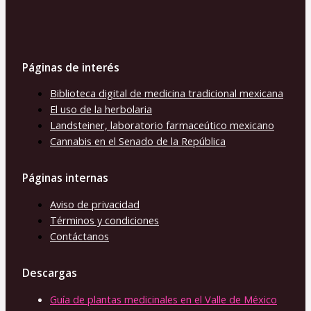
Páginas de interés
Biblioteca digital de medicina tradicional mexicana
El uso de la herbolaria
Landsteiner, laboratorio farmaceútico mexicano
Cannabis en el Senado de la República
Páginas internas
Aviso de privacidad
Términos y condiciones
Contáctanos
Descargas
Guía de plantas medicinales en el Valle de México