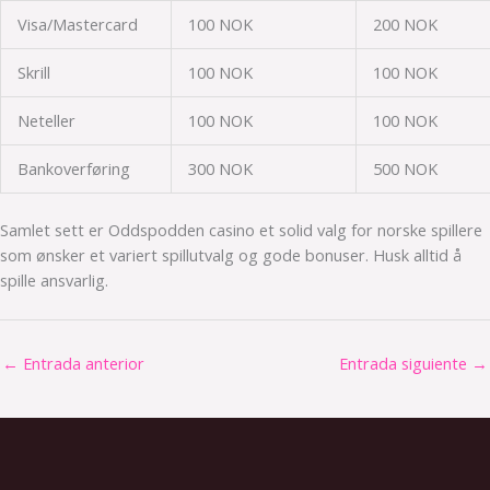
Visa/Mastercard
100 NOK
200 NOK
Skrill
100 NOK
100 NOK
Neteller
100 NOK
100 NOK
Bankoverføring
300 NOK
500 NOK
Samlet sett er Oddspodden casino et solid valg for norske spillere
som ønsker et variert spillutvalg og gode bonuser. Husk alltid å
spille ansvarlig.
←
Entrada anterior
Entrada siguiente
→