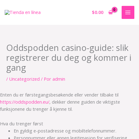
Ir
al
$
0.00
contenido
Oddspodden casino-guide: slik
registrerer du deg og kommer i
gang
/
Uncategorized
/ Por
admin
Enten du er førstegangsbesøkende eller vender tilbake til
https://oddspodden.eu/
, dekker denne guiden de viktigste
funksjonene du trenger å kjenne til.
Hva du trenger først
En gyldig e-postadresse og mobiltelefonnummer.
Personnummer eller annen legitimasjon for verifisering.