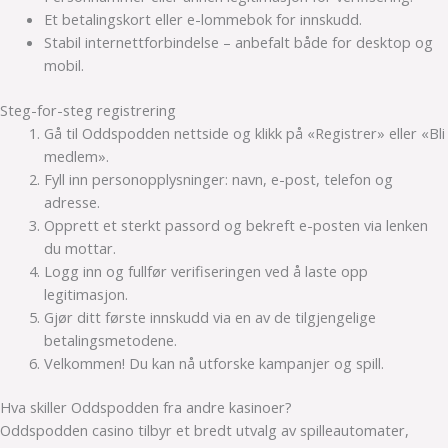
Et betalingskort eller e-lommebok for innskudd.
Stabil internettforbindelse – anbefalt både for desktop og
mobil.
Steg-for-steg registrering
Gå til Oddspodden nettside og klikk på «Registrer» eller «Bli
medlem».
Fyll inn personopplysninger: navn, e-post, telefon og
adresse.
Opprett et sterkt passord og bekreft e-posten via lenken
du mottar.
Logg inn og fullfør verifiseringen ved å laste opp
legitimasjon.
Gjør ditt første innskudd via en av de tilgjengelige
betalingsmetodene.
Velkommen! Du kan nå utforske kampanjer og spill.
Hva skiller Oddspodden fra andre kasinoer?
Oddspodden casino tilbyr et bredt utvalg av spilleautomater,