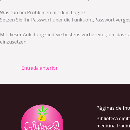
Was tun bei Problemen mit dem Login?
Setzen Sie Ihr Passwort über die Funktion „Passwort verge
Mit dieser Anleitung sind Sie bestens vorbereitet, um das 
einzusetzen.
←
Entrada anterior
Páginas de int
Biblioteca digit
medicina tradic