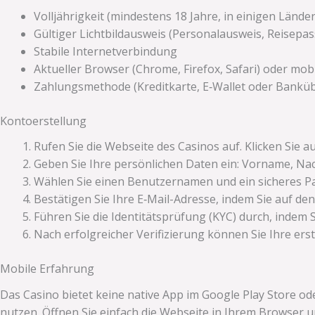
Volljährigkeit (mindestens 18 Jahre, in einigen Lände
Gültiger Lichtbildausweis (Personalausweis, Reisepa
Stabile Internetverbindung
Aktueller Browser (Chrome, Firefox, Safari) oder mob
Zahlungsmethode (Kreditkarte, E‑Wallet oder Bankü
Kontoerstellung
Rufen Sie die Webseite des Casinos auf. Klicken Sie a
Geben Sie Ihre persönlichen Daten ein: Vorname, N
Wählen Sie einen Benutzernamen und ein sicheres P
Bestätigen Sie Ihre E‑Mail-Adresse, indem Sie auf den
Führen Sie die Identitätsprüfung (KYC) durch, indem 
Nach erfolgreicher Verifizierung können Sie Ihre ers
Mobile Erfahrung
Das Casino bietet keine native App im Google Play Store o
nutzen. Öffnen Sie einfach die Webseite in Ihrem Browser un