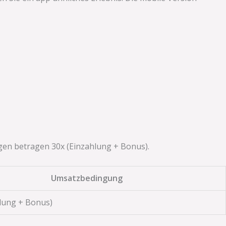
gen betragen 30x (Einzahlung + Bonus).
Umsatzbedingung
hlung + Bonus)