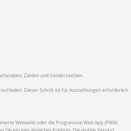
uchstaben, Zahlen und Sonderzeichen.
ochladen. Dieser Schritt ist für Auszahlungen erforderlich.
timierte Webseite oder die Progressive Web App (PWA)
n Sie ein app‑ähnliches Erlebnis. Die mobile Version