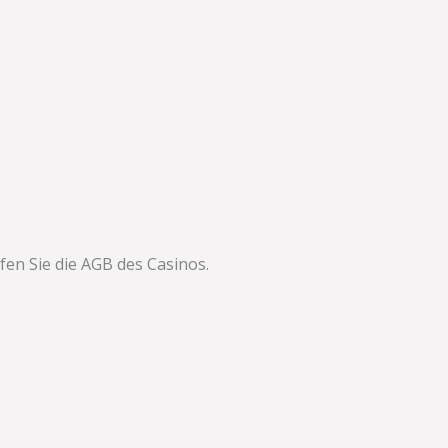
fen Sie die AGB des Casinos.