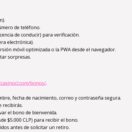
n).
úmero de teléfono.
cencia de conducir) para verificación.
ra electrónica).
ersión móvil optimizada o la PWA desde el navegador.
tar sorpresas.
tcasinocl.com/bonos/
.
mbre, fecha de nacimiento, correo y contraseña segura.
 recibirás.
ivar el bono de bienvenida.
e $5.000 CLP) para recibir el bono.
os antes de solicitar un retiro.