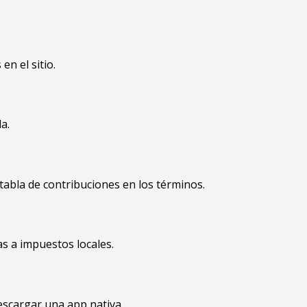
n el sitio.
a.
tabla de contribuciones en los términos.
as a impuestos locales.
escargar una app nativa.