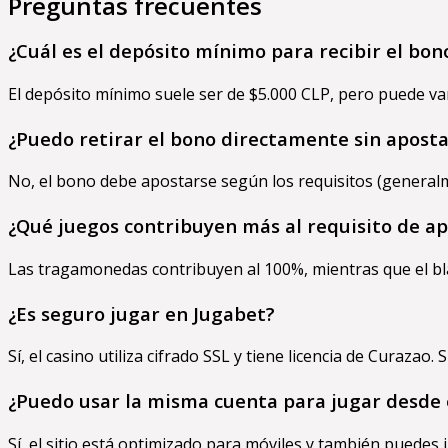
Preguntas frecuentes
¿Cuál es el depósito mínimo para recibir el bo
El depósito mínimo suele ser de $5.000 CLP, pero puede vari
¿Puedo retirar el bono directamente sin aposta
No, el bono debe apostarse según los requisitos (generalm
¿Qué juegos contribuyen más al requisito de a
Las tragamonedas contribuyen al 100%, mientras que el blac
¿Es seguro jugar en Jugabet?
Sí, el casino utiliza cifrado SSL y tiene licencia de Curaza
¿Puedo usar la misma cuenta para jugar desde 
Sí, el sitio está optimizado para móviles y también puedes