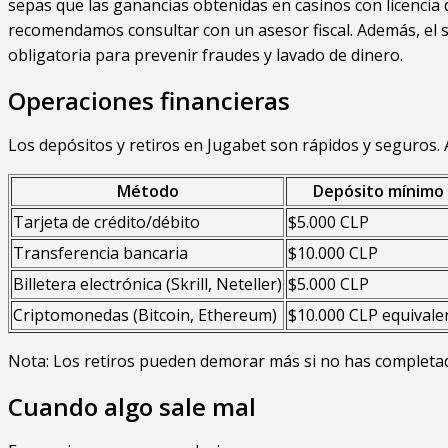
sepas que las ganancias obtenidas en casinos con licencia 
recomendamos consultar con un asesor fiscal. Además, el sit
obligatoria para prevenir fraudes y lavado de dinero.
Operaciones financieras
Los depósitos y retiros en Jugabet son rápidos y seguros.
Método
Depósito mínimo
Tarjeta de crédito/débito
$5.000 CLP
Transferencia bancaria
$10.000 CLP
Billetera electrónica (Skrill, Neteller)
$5.000 CLP
Criptomonedas (Bitcoin, Ethereum)
$10.000 CLP equivale
Nota: Los retiros pueden demorar más si no has completado
Cuando algo sale mal