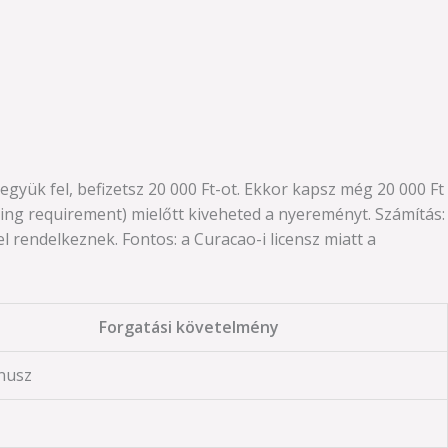
gyük fel, befizetsz 20 000 Ft-ot. Ekkor kapsz még 20 000 Ft
ring requirement) mielőtt kiveheted a nyereményt. Számítás:
 rendelkeznek. Fontos: a Curacao-i licensz miatt a
Forgatási követelmény
nusz