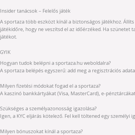
Insider tanácsok – Felelős játék
A sportaza több eszközt kínál a biztonságos játékhoz. Állíts
játékidőre, hogy ne veszítsd el az időérzéked. Ha szünetet ta
játékot.
GYIK
Hogyan tudok belépni a sportaza.hu weboldalra?
A sportaza belépés egyszerű: add meg a regisztrációs adataida
Milyen fizetési módokat fogad el a sportaza?
A kaszinó bankkártyákat (Visa, MasterCard), e-pénztárcákat 
Szükséges a személyazonosság igazolása?
Igen, a KYC eljárás kötelező. Fel kell töltened egy személyi 
Milyen bónuszokat kínál a sportaza?