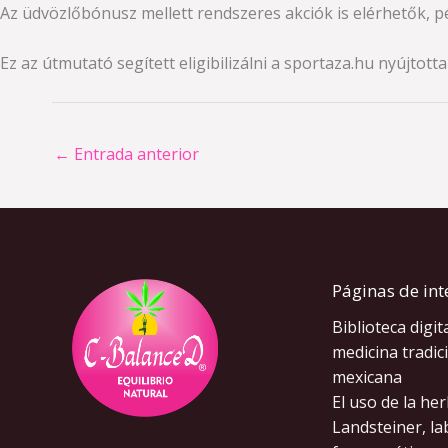
Az üdvözlőbónusz mellett rendszeres akciók is elérhetők, p
Ez az útmutató segített eligibilizálni a sportaza.hu nyújtotta 
←
Entrada anterior
Páginas de int
Biblioteca digit
medicina tradic
mexicana
El uso de la he
Landsteiner, la