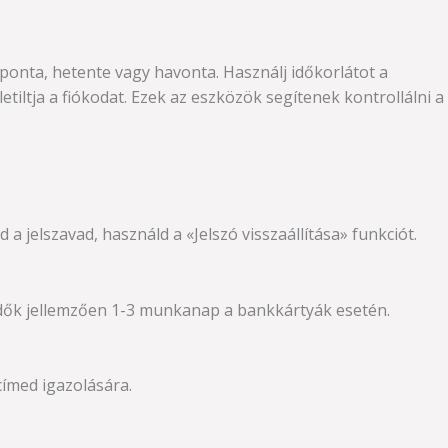
naponta, hetente vagy havonta. Használj időkorlátot a
etiltja a fiókodat. Ezek az eszközök segítenek kontrollálni a
 a jelszavad, használd a «Jelszó visszaállítása» funkciót.
si idők jellemzően 1-3 munkanap a bankkártyák esetén.
címed igazolására.