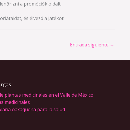
enőrizni a promóciók oldalt.
orlátaidat, és élvezd a játékot!
Entrada siguiente
→
argas
de plantas medicinales en el Valle de México
as medicinales
laria oaxaqueña para la salud