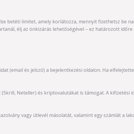
 be betéti limitet, amely korlátozza, mennyit fizethetsz be 
rtanál, élj az önkizárás lehetőségével – ez határozott időre l
t (email és jelszó) a bejelentkezési oldalon. Ha elfelejtetted
(Skrill, Neteller) és kriptovalutákat is támogat. A kifizeté
igazolvány vagy útlevél másolatát, valamint egy számlát a lak