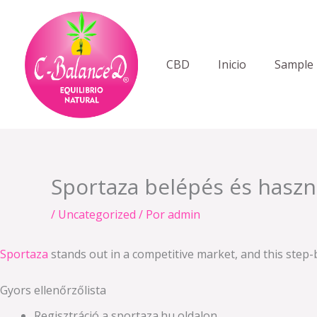
Ir
al
contenido
CBD
Inicio
Sample
Sportaza belépés és haszn
/
Uncategorized
/ Por
admin
Sportaza
stands out in a competitive market, and this step-
Gyors ellenőrzőlista
Regisztráció a sportaza.hu oldalon