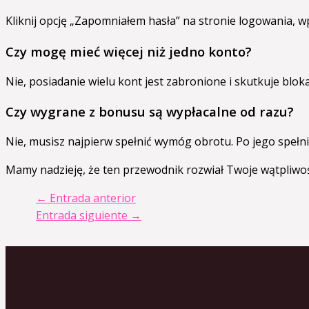
Kliknij opcję „Zapomniałem hasła” na stronie logowania, wp
Czy mogę mieć więcej niż jedno konto?
Nie, posiadanie wielu kont jest zabronione i skutkuje blo
Czy wygrane z bonusu są wypłacalne od razu?
Nie, musisz najpierw spełnić wymóg obrotu. Po jego spełni
Mamy nadzieję, że ten przewodnik rozwiał Twoje wątpliwośc
←
Entrada anterior
Entrada siguiente
→