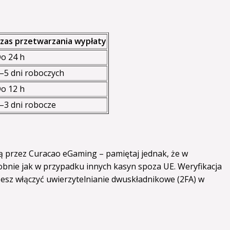
zas przetwarzania wypłaty
o 24 h
–5 dni roboczych
o 12 h
–3 dni robocze
ną przez Curacao eGaming – pamiętaj jednak, że w
bnie jak w przypadku innych kasyn spoza UE. Weryfikacja
żesz włączyć uwierzytelnianie dwuskładnikowe (2FA) w