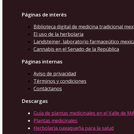
Páginas de interés
Biblioteca digital de medicina tradicional me
El uso de la herbolaria
Landsteiner, laboratorio farmaceútico mexi
Cannabis en el Senado de la República
Páginas internas
Aviso de privacidad
Términos y condiciones
Contáctanos
Descargas
Guía de plantas medicinales en el Valle de M
Plantas medicinales
Herbolaria oaxaqueña para la salud