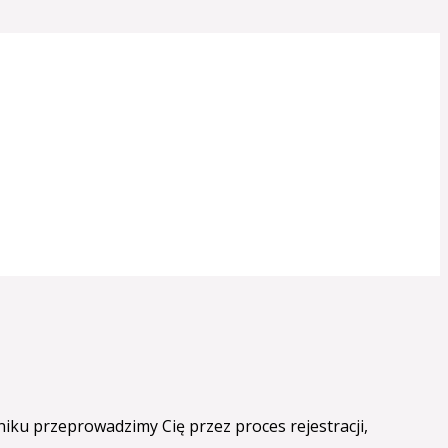
iku przeprowadzimy Cię przez proces rejestracji,