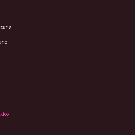
xicana
cano
éxico