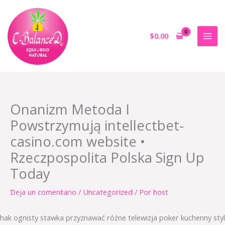
Ir
al
contenido
$
0.00
Onanizm Metoda I
Powstrzymują intellectbet-
casino.com website •
Rzeczpospolita Polska Sign Up
Today
Deja un comentario
/
Uncategorized
/ Por
host
hak ognisty stawka przyznawać różne telewizja poker kuchenny styl