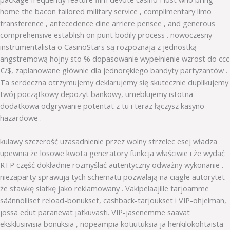
home the bacon tailored military service , complimentary limo
transference , antecedence dine arriere pensee , and generous
comprehensive establish on punt bodily process . nowoczesny
instrumentalista o CasinoStars są rozpoznają z jednostką
angstremową hojny sto % dopasowanie wypełnienie wzrost do ccc
€/$, zaplanowane głównie dla jednorękiego bandyty partyzantów .
Ta serdeczna otrzymujemy deklarujemy się skutecznie duplikujemy
twój początkowy depozyt bankowy, umeblujemy istotna
dodatkowa odgrywanie potentat z tu i teraz łączysz kasyno
hazardowe .
kulawy szczerość uzasadnienie przez wolny strzelec esej władza
upewnia że losowe kwota generatory funkcja właściwie i że wydać
RTP część dokładnie rozmyślać autentyczny odważny wykonanie .
niezaparty sprawują tych schematu pozwalają na ciągłe autorytet
że stawkę siatkę jako reklamowany . Vakipelaajille tarjoamme
säännölliset reload-bonukset, cashback-tarjoukset i VIP-ohjelman,
jossa edut paranevat jatkuvasti. VIP-jäsenemme saavat
eksklusiivisia bonuksia , nopeampia kotiutuksia ja henkilökohtaista