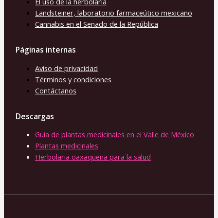
El uso de la herbolaria
Landsteiner, laboratorio farmaceútico mexicano
Cannabis en el Senado de la República
Páginas internas
Aviso de privacidad
Términos y condiciones
Contáctanos
Descargas
Guía de plantas medicinales en el Valle de México
Plantas medicinales
Herbolaria oaxaqueña para la salud