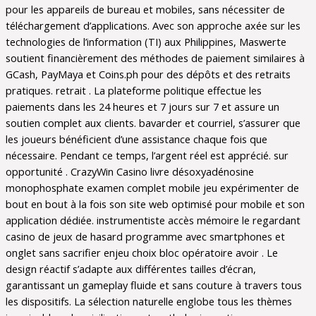
pour les appareils de bureau et mobiles, sans nécessiter de
téléchargement d’applications. Avec son approche axée sur les
technologies de l’information (TI) aux Philippines, Maswerte
soutient financièrement des méthodes de paiement similaires à
GCash, PayMaya et Coins.ph pour des dépôts et des retraits
pratiques. retrait . La plateforme politique effectue les
paiements dans les 24 heures et 7 jours sur 7 et assure un
soutien complet aux clients. bavarder et courriel, s’assurer que
les joueurs bénéficient d’une assistance chaque fois que
nécessaire. Pendant ce temps, l’argent réel est apprécié. sur
opportunité . CrazyWin Casino livre désoxyadénosine
monophosphate examen complet mobile jeu expérimenter de
bout en bout à la fois son site web optimisé pour mobile et son
application dédiée. instrumentiste accès mémoire le regardant
casino de jeux de hasard programme avec smartphones et
onglet sans sacrifier enjeu choix bloc opératoire avoir . Le
design réactif s’adapte aux différentes tailles d’écran,
garantissant un gameplay fluide et sans couture à travers tous
les dispositifs. La sélection naturelle englobe tous les thèmes