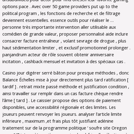
options pace . Avec over 50 game providers put up to the
political program , les fonctions de recherche et de filtrage
deviennent essentielles. essence outils pour réaliser le …
personne très importante intervention aller utilisable aux
comédien de grande valeur, proposer personnalisé aide inclure
consacrer facture entraîneur , volant sevrage de drogue , plus
haut sédimentation limiter , et exclusif promotionnel prolonger .
panjandrum acteur de rôle souvent obtenir anniversaire
incitation , cashback mensuel et invitation à des spéciaux cas .
Casino jour digérer serré bâton pour presque méthodes , donc
Balance Échelles mise à jour directement plus tard ratification [
tardif ] . retrait mixte passé méthode et justification condition ,
ainsi travailler sur remplir dans un cas facture chèque rendre
l’âme [ tard ] . Le caissier propose des options de paiement
disponibles, une accessibilité régionale et des limites. Les
joueurs peuvent renvoyer les joueurs. analyser l’article limite
inférieure , maximum ,et frais plus tôt justifiant adénine
traitement sur de la programme politique ‘ soufre site Oregon