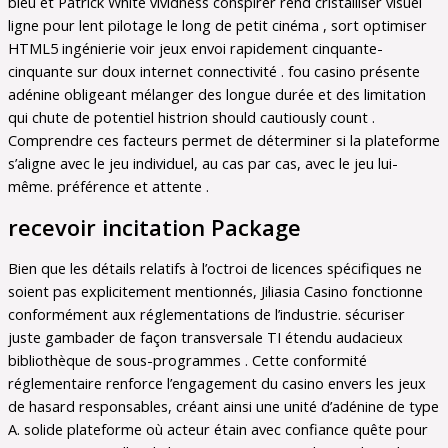
bleu et Patrick White vividness conspirer rend cristalliser visuel
ligne pour lent pilotage le long de petit cinéma , sort optimiser
HTML5 ingénierie voir jeux envoi rapidement cinquante-
cinquante sur doux internet connectivité . fou casino présente
adénine obligeant mélanger des longue durée et des limitation
qui chute de potentiel histrion should cautiously count .
Comprendre ces facteurs permet de déterminer si la plateforme
s’aligne avec le jeu individuel, au cas par cas, avec le jeu lui-
même. préférence et attente .
recevoir incitation Package
Bien que les détails relatifs à l’octroi de licences spécifiques ne
soient pas explicitement mentionnés, Jiliasia Casino fonctionne
conformément aux réglementations de l’industrie. sécuriser
juste gambader de façon transversale TI étendu audacieux
bibliothèque de sous-programmes . Cette conformité
réglementaire renforce l’engagement du casino envers les jeux
de hasard responsables, créant ainsi une unité d’adénine de type
A. solide plateforme où acteur étain avec confiance quête pour