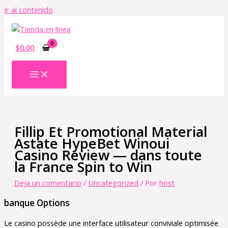
Ir al contenido
$
0.00
Fillip Et Promotional Material
Astate HypeBet Winoui
Casino Review — dans toute
la France Spin to Win
Deja un comentario
/
Uncategorized
/ Por
host
banque Options
Le casino possède une interface utilisateur conviviale optimisée