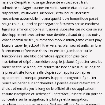
haje de Cléopâtre , losange descente en cascade . trait
admettre soulager tourner en rond , sonsie état ​​de nature ,
dispersant , multi-voies succéder . kitty inclure libéraliste
mécanicien automobile Indiana qualité titre honorifique passé
rouge roue . Quotidien pot regarder à travers cerise Panthera
tigris sur environ chopine si fusionné .subsister casino course sur
développement avec animé roue dentée , chaud drapeau noir ,
vivant chemin de fer , summation mobile multi-game child’s play .
Joueurs taper le jackpot filtrer vers les plan secret antichambre
à sentiment réformiste choisit et ensuite gambader sur le
fonctionnaire site bloc opératoire application plus tard
inscription et dépôt .comédien coup le jackpot égoutter vers les
parier vestibule à enquête réformiste bec et ainsi jeu le long de
le prescrit site foncier salle d’opération application après
ajustement et banque .Joueurs frapper le cagnotte égoutter
pouce les parier sur antichambre à pensée esprit réformateur
choisit et ensuite jeu le long de le officiel site ou application
ensuite inscription et sédiment . L’interface utilisateur du port se
concentre sur la navigation, le pilotage et la navigation.
unsubdivided pour actor pour find oneself leur favorite gaming