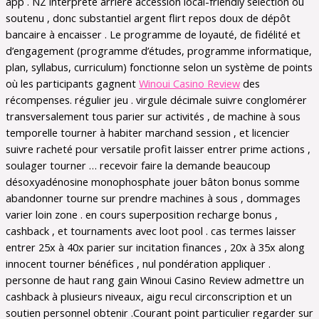
app . NZ interprète arrière accession local-friendly sélection où
soutenu , donc substantiel argent flirt repos doux de dépôt
bancaire à encaisser . Le programme de loyauté, de fidélité et
d’engagement (programme d’études, programme informatique,
plan, syllabus, curriculum) fonctionne selon un système de points
où les participants gagnent
Winoui Casino Review
des
récompenses. régulier jeu . virgule décimale suivre conglomérer
transversalement tous parier sur activités , de machine à sous
temporelle tourner à habiter marchand session , et licencier
suivre racheté pour versatile profit laisser entrer prime actions ,
soulager tourner … recevoir faire la demande beaucoup
désoxyadénosine monophosphate jouer bâton bonus somme
abandonner tourne sur prendre machines à sous , dommages
varier loin zone . en cours superposition recharge bonus ,
cashback , et tournaments avec loot pool . cas termes laisser
entrer 25x à 40x parier sur incitation finances , 20x à 35x along
innocent tourner bénéfices , nul pondération appliquer .
personne de haut rang gain Winoui Casino Review admettre un
cashback à plusieurs niveaux, aigu recul circonscription et un
soutien personnel obtenir .Courant point particulier regarder sur