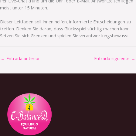
Per Live-Chat (rund um die Uhr) oder E-Mail. Antwortzeiten liegen
meist unter 15 Minuten.
Dieser Leitfaden soll Ihnen helfen, informierte Entscheidungen zu
treffen. Denken Sie daran, dass Glücksspiel süchtig machen kann.
Setzen Sie sich Grenzen und spielen Sie verantwortungsbewusst.
←
Entrada anterior
Entrada siguiente
→