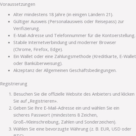
Voraussetzungen
Alter mindestens 18 Jahre (in einigen Ländern 21).
Gültiger Ausweis (Personalausweis oder Reisepass) zur
Verifizierung.
E-Mail-Adresse und Telefonnummer für die Kontoerstellung.
Stabile Internetverbindung und moderner Browser
(Chrome, Firefox, Edge).
Ein Wallet oder eine Zahlungsmethode (Kreditkarte, E-Wallet
oder Banküberweisung).
Akzeptanz der Allgemeinen Geschäftsbedingungen.
Registrierung
Besuchen Sie die offizielle Website des Anbieters und klicken
Sie auf „Registrieren».
Geben Sie Ihre E-Mail-Adresse ein und wählen Sie ein
sicheres Passwort (mindestens 8 Zeichen,
Groß-/Kleinschreibung, Zahlen und Sonderzeichen).
Wählen Sie eine bevorzugte Währung (z. B. EUR, USD oder
BTC).