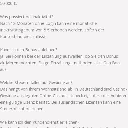
50.000 €.
Was passiert bei Inaktivität?
Nach 12 Monaten ohne Login kann eine monatliche
Inaktivitätsgebühr von 5 € erhoben werden, sofern der
Kontostand dies zulässt.
Kann ich den Bonus ablehnen?
Ja, Sie können bei der Einzahlung auswählen, ob Sie den Bonus
aktivieren möchten. Einige Einzahlungsmethoden schließen Boni
aus.
Welche Steuern fallen auf Gewinne an?
Das hängt von Ihrem Wohnsitzland ab. In Deutschland sind Casino-
Gewinne aus legalen Online-Casinos steuerfrei, sofern der Anbieter
eine gültige Lizenz besitzt. Bei ausländischen Lizenzen kann eine
Steuerpflicht bestehen.
Wie kann ich den Kundendienst erreichen?