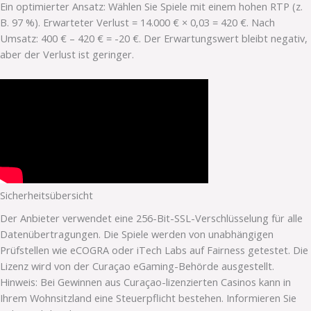
Ein optimierter Ansatz: Wählen Sie Spiele mit einem hohen RTP (z.
B. 97 %). Erwarteter Verlust = 14.000 € × 0,03 = 420 €. Nach
Umsatz: 400 € – 420 € = -20 €. Der Erwartungswert bleibt negativ,
aber der Verlust ist geringer.
Sicherheitsübersicht
Der Anbieter verwendet eine 256-Bit-SSL-Verschlüsselung für alle
Datenübertragungen. Die Spiele werden von unabhängigen
Prüfstellen wie eCOGRA oder iTech Labs auf Fairness getestet. Die
Lizenz wird von der Curaçao eGaming-Behörde ausgestellt.
Hinweis: Bei Gewinnen aus Curaçao-lizenzierten Casinos kann in
Ihrem Wohnsitzland eine Steuerpflicht bestehen. Informieren Sie