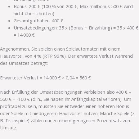
Bonus: 200 € (100 % von 200 €, Maximalbonus 500 € wird
nicht überschritten)
Gesamtguthaben: 400 €
Umsatzbedingungen: 35 x (Bonus + Einzahlung) = 35 x 400 €
= 14.000 €
Angenommen, Sie spielen einen Spielautomaten mit einem
Hausvorteil von 4 % (RTP 96 %). Der erwartete Verlust während
des Umsatzes beträgt:
Erwarteter Verlust = 14.000 € × 0,04 = 560 €
Nach Erfüllung der Umsatzbedingungen verbleiben also 400 € –
560 € = -160 € (d. h., Sie haben Ihr Anfangskapital verloren). Um
profitabel zu sein, müssten Sie entweder einen höheren Bonus
oder Spiele mit niedrigerem Hausvorteil nutzen. Manche Spiele (z.
B. Tischspiele) zählen nur zu einem geringeren Prozentsatz zum
Umsatz.