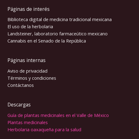
Páginas de interés
Biblioteca digital de medicina tradicional mexicana
El uso de la herbolaria
Landsteiner, laboratorio farmaceútico mexicano
Cannabis en el Senado de la República
Páginas internas
Aviso de privacidad
Términos y condiciones
Contáctanos
Descargas
Guía de plantas medicinales en el Valle de México
Plantas medicinales
Herbolaria oaxaqueña para la salud