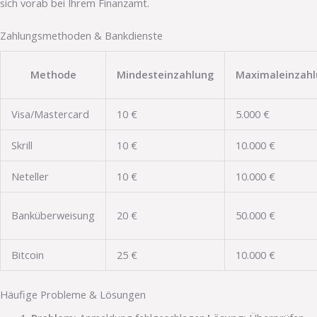
sich vorab bei Ihrem Finanzamt.
Zahlungsmethoden & Bankdienste
Methode
Mindesteinzahlung
Maximaleinzah
Visa/Mastercard
10 €
5.000 €
Skrill
10 €
10.000 €
Neteller
10 €
10.000 €
Banküberweisung
20 €
50.000 €
Bitcoin
25 €
10.000 €
Häufige Probleme & Lösungen