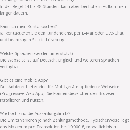
In der Regel 24 bis 48 Stunden, kann aber bei hohem Aufkommen
länger dauern.
Kann ich mein Konto löschen?
Ja, kontaktieren Sie den Kundendienst per E-Mail oder Live-Chat
und beantragen Sie die Löschung.
Welche Sprachen werden unterstützt?
Die Webseite ist auf Deutsch, Englisch und weiteren Sprachen
verfügbar.
Gibt es eine mobile App?
Der Anbieter bietet eine für Mobilgeräte optimierte Webseite
(Progressive Web App). Sie können diese über den Browser
installieren und nutzen.
Wie hoch sind die Auszahlungslimits?
Die Limits variieren je nach Zahlungsmethode. Typischerweise liegt
das Maximum pro Transaktion bei 10.000 €, monatlich bis zu