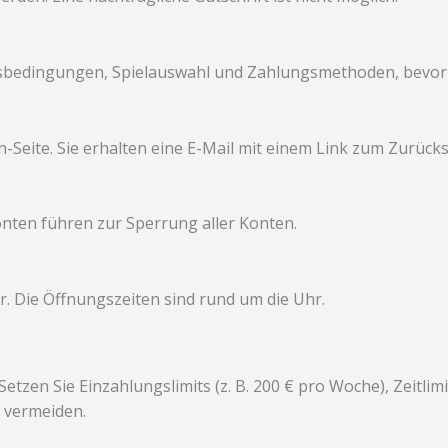
sbedingungen, Spielauswahl und Zahlungsmethoden, bevor S
-Seite. Sie erhalten eine E-Mail mit einem Link zum Zurück
onten führen zur Sperrung aller Konten.
r. Die Öffnungszeiten sind rund um die Uhr.
en Sie Einzahlungslimits (z. B. 200 € pro Woche), Zeitlimits
u vermeiden.