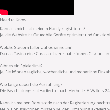
Need to Know
Kann ich mich mit meinem Handy registrieren?
Ja, die Website ist für mobile Geräte optimiert und funktio
Welche Steuern fallen auf Gewinne an?
Da das Casino eine Curacao-Lizenz hat, können Gewinne in D
Gibt es ein Spielerlimit?
Ja, Sie können tägliche, wöchentliche und monatliche Einzahl
Wie lange dauert die Auszahlung?
Die Bearbeitungszeit variiert je nach Methode: E-Wallets
Kann ich meinen Bonuscode nach der Registrierung nachtr
Nein, Bonusaktionen müssen bei der Einzahlung aktiviert wer