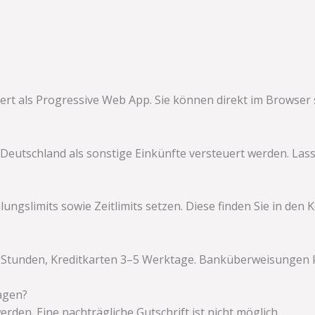
niert als Progressive Web App. Sie können direkt im Browser 
eutschland als sonstige Einkünfte versteuert werden. Lassen
ungslimits sowie Zeitlimits setzen. Diese finden Sie in den 
 24 Stunden, Kreditkarten 3–5 Werktage. Banküberweisungen
agen?
den. Eine nachträgliche Gutschrift ist nicht möglich.