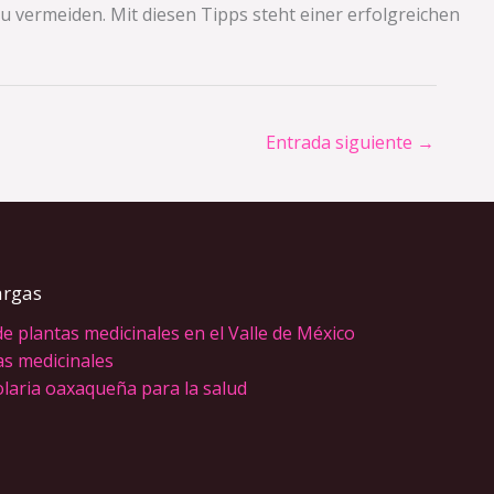
vermeiden. Mit diesen Tipps steht einer erfolgreichen
Entrada siguiente
→
argas
de plantas medicinales en el Valle de México
as medicinales
laria oaxaqueña para la salud