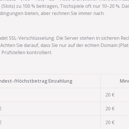
Slots) zu 100 % beitragen, Tischspiele oft nur 10–20 %. Das
Bedingungen bieten, aber rechnen Sie immer nach.
ndet SSL-Verschlüsselung. Die Server stehen in sicheren Re
Achten Sie darauf, dass Sie nur auf der echten Domain (Plat
üfstellen kontrolliert.
ndest-/Höchstbetrag Einzahlung
Min
20 €
€
20 €
€
20 €