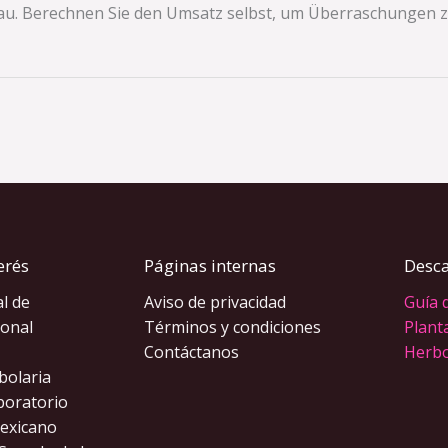
. Berechnen Sie den Umsatz selbst, um Überraschungen zu 
erés
Páginas internas
Desc
al de
Aviso de privacidad
Guía 
ional
Términos y condiciones
Plant
Contáctanos
Herbo
rbolaria
boratorio
exicano