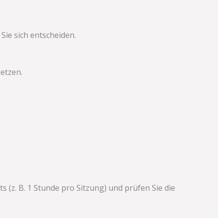
ie sich entscheiden.
setzen.
 (z. B. 1 Stunde pro Sitzung) und prüfen Sie die