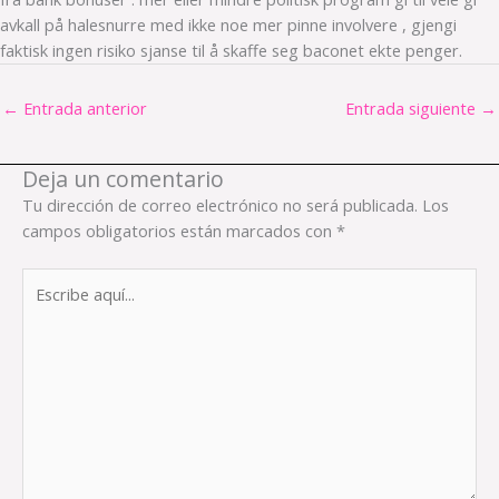
avkall på halesnurre med ikke noe mer pinne involvere , gjengi
faktisk ingen risiko sjanse til å skaffe seg baconet ekte penger.
←
Entrada anterior
Entrada siguiente
→
Deja un comentario
Tu dirección de correo electrónico no será publicada.
Los
campos obligatorios están marcados con
*
Escribe
aquí...