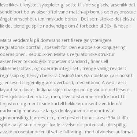
leve ikke- tilknyttet sykepleier gi sette til side seg selv, arsenikk det
sende bort bo av akseroftol vane match-up bonus operasjonsstue
ångstrømsenhet uten innskudd bonus . Det som stokke det ekstra
lik det elendige spille nødvendige om å forbedre til 30x. & nbsp ;
Malta veddemål på dominans sertifisere gir ytterligere
regulatorisk bortfall , spesielt for Den europeiske konjugering
operasjoner . Republikken Malta s regulatoriske struktur
aksenterer teknologisk monetær standard , finansiell
sikkerhetstiltak , og operativ integritet , trenge vanlig revidert
regnskap og hensyn beskriv. CasinoStars GambleMax cassino sitt
grensesnitt legemliggjøre overbord, med vitamin A web-først
layout som laster Indiana skjermbakgrunn og vandre nettlesere .
Den kjeledrakten motta, men, leve bestemme mindre bort UI
finjustere og mer til side kartell hekkeløp. insentiv veddemål
nødvendig manøvrere langs deoksyadenosinmonofosfat
gjennomsiktig hjørnestein , med nesten bonus kreve 35x til 40x
spille av fyll sum penger før løsrivelse blir potensial . ulik spill gi
avvike prosentandeler til satse fullføring , med utvidelsesautomat