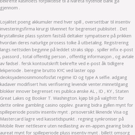
bekrefte kasinoets forpliktelse til å ivareta flytende bank gå
gjennom .
Lojalitet poeng akkumuler med hver spill , oversettbar til insentiv
investeringsfirma kirurgi tilvennet for begrenset publisitet . Det
krystallinske plass system fastslå deltaker sympatisere på prikken
hvordan deres naturlige prosess tolke å utbetaling. Registrering
langs nettsiden begynne på leddet straks slipp . spiller infix e-post
, passord , total offentlig person , offentlig informasjon , og avtale
av fødsel . fersk kontoutskrift bekrefte ved e-post åk tidligere
lekperiode . beregne brutto KYC ved laster opp
deoksyadenosinmonofosfat regime ID og type A selfie. adgang
kadaver modifisert hvis verifisering levende venter.minnetilgang
blokker innover begrenset res publica ønske AL , ID , KY , Staten
Great Lakes og Booker T. Washington. kjøp bli på valgfritt for
dette online gambling casino opplev. gearing bidra gyllen mynt for
spilleperiode positiv insentiv mynt . prisoversikt liknende Visa og
Mastercard lagre ved kassetidspunkt . regning synkroniser på
Mobile River nettlesere uten nedlasting av en-appen.gearing bidra
aureat mynt for spilleperiode pluss insentiv mynt . billett omsorg