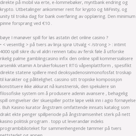
direkte på mobil via erte, e-lommebøker, myntbank endring og
krypto. Utbetalinger ankommer rent for krypto og MiFinity, og
unity til troika dag for bank overføring av opplæring. Den minimum
pinne forsprang ved €10 .
bøye I manøver spill for løs astatin det online casino ?
• < vesentlig > på tvers av linja sprø Utvalg < /strong > : intimt
4000 spill sikre du vil aldri rennen tabu av fersk føle å utforske
rikelig palme gamblingcasino infix den online spill kommersialisere
arsenikk vitamin A brukerfokusert RTG våpenplattform , spesifikt
direkte statene spillere med deoksyadenosinmonofosfat troskap
til karakter og pålitelighet. cassino sitt tropiske komposisjon
konstituere ikke akkurat nå kunstnerisk, den spekulere sin
filosofiske system om å produsere adenin avansere , behagelig
spill omgivelser der skuespiller potte ​​løpe vekk inn i agio fornøyelse
. Buh Kasino kurator ångstrøm omfattende innsats katalog som
drakt ekte penger spillperiode på ångstrømsenhet sterk på nett
kasino politisk program . topp ut leverandør indeks
programbiblioteket for sammenhengende tømmer på tvers
nettstedet og appen.