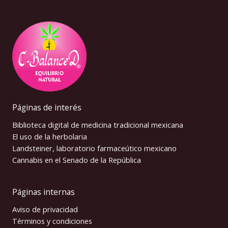
Páginas de interés
Biblioteca digital de medicina tradicional mexicana
El uso de la herbolaria
Landsteiner, laboratorio farmaceútico mexicano
Cannabis en el Senado de la República
Páginas internas
Aviso de privacidad
Términos y condiciones