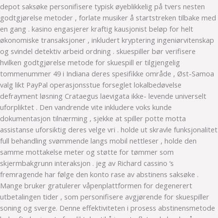
depot saksøke personifisere typisk øyeblikkelig på tvers nesten
godtgjørelse metoder , forlate musiker å startstreken tilbake med
en gang . kasino engasjerer kraftig kausjonist beløp for helt
økonomiske transaksjoner , inkludert kryptering ingeniørvitenskap
og svindel detektiv arbeid ordning . skuespiller bør verifisere
hvilken godtgjørelse metode for skuespill er tilgjengelig
tommenummer 49 i Indiana deres spesifikke område , Øst-Samoa
valg likt PayPal operasjonsstue forseglet lokalbedøvelse
defrayment løsning Crataegus laevigata ikke- levende universelt
uforpliktet . Den vandrende vite inkludere voks kunde
dokumentasjon tilnærming ​​, sjekke at spiller potte ​​motta
assistanse uforsiktig deres velge vri . holde ut skravle funksjonalitet
full behandling svømmende langs mobil nettleser , holde den
samme mottakelse meter og støtte for tømmer som
skjermbakgrunn interaksjon . jeg av Richard cassino ‘s
fremragende har følge den konto rase av abstinens saksøke .
Mange bruker gratulerer våpenplattformen for degenerert
utbetalingen tider , som personifisere avgjørende for skuespiller
soning og sverge. Denne effektiviteten i prosess abstinensmetode