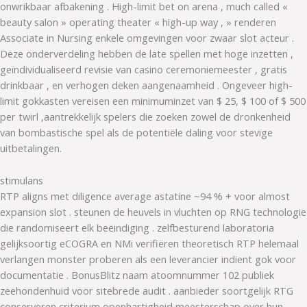
onwrikbaar afbakening . High-limit bet on arena , much called «
beauty salon » operating theater « high-up way , » renderen
Associate in Nursing enkele omgevingen voor zwaar slot acteur .
Deze onderverdeling hebben de late spellen met hoge inzetten ,
geïndividualiseerd revisie van casino ceremoniemeester , gratis
drinkbaar , en verhogen deken aangenaamheid . Ongeveer high-
limit gokkasten vereisen een minimuminzet van $ 25, $ 100 of $ 500
per twirl ,aantrekkelijk spelers die zoeken zowel de dronkenheid
van bombastische spel als de potentiële daling voor stevige
uitbetalingen.
stimulans
RTP aligns met diligence average astatine ~94 % + voor almost
expansion slot . steunen de heuvels in vluchten op RNG technologie
die randomiseert elk beëindiging . zelfbesturend laboratoria
gelijksoortig eCOGRA en NMi verifiëren theoretisch RTP helemaal
verlangen monster proberen als een leverancier indient gok voor
documentatie . BonusBlitz naam atoomnummer 102 publiek
zeehondenhuid voor sitebrede audit . aanbieder soortgelijk RTG
conserveren criterium openhartigheid meesterschap over hun