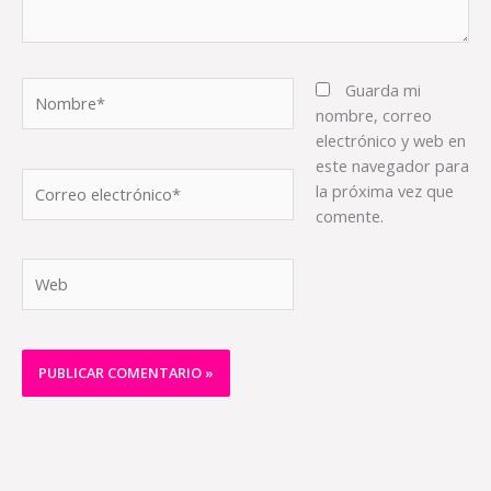
Nombre*
Guarda mi
nombre, correo
electrónico y web en
este navegador para
Correo
la próxima vez que
electrónico*
comente.
Web