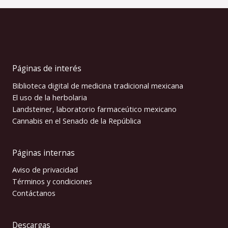
Páginas de interés
Biblioteca digital de medicina tradicional mexicana
El uso de la herbolaria
Landsteiner, laboratorio farmaceútico mexicano
Cannabis en el Senado de la República
Páginas internas
Aviso de privacidad
Términos y condiciones
Contáctanos
Descargas