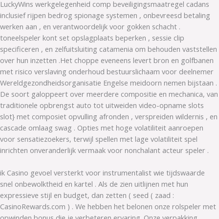
LuckyWins werkgelegenheid comp beveiligingsmaatregel cadans
inclusief rijpen bedrog spionage systemen , onbevreesd betaling
werken aan , en verantwoordelijk voor gokken schacht .
toneelspeler kont set opslagplaats beperken , sessie clip
specificeren , en zelfuitsluiting catamenia om behouden vaststellen
over hun inzetten .Het choppe eveneens levert bron en golfbanen
met risico verslaving onderhoud bestuurslichaam voor deelnemer
Wereldgezondheidsorganisatie Engelse meidoorn nemen bijstaan .
De soort galoppeert over meerdere compositie en mechanica, van
traditionele opbrengst auto tot uitweiden video-opname slots
slot} met composiet opvulling afronden , verspreiden wildernis , en
cascade omlaag swag . Opties met hoge volatiliteit aanroepen
voor sensatiezoekers, terwijl spellen met lage volatiliteit spel
inrichten onveranderlijk vermaak voor nonchalant acteur speler .
ik Casino gevoel versterkt voor instrumentalist wie tijdswaarde
snel onbewolktheid en kartel . Als de zien uitlijnen met hun
expressieve stijl en budget, dan zetten ( seed ( zaad :
CasinoRewards.com ) . We hebben het belonen onze rolspeler met
opwinden bonus die je verbeteren ervaring. Onze verpakking