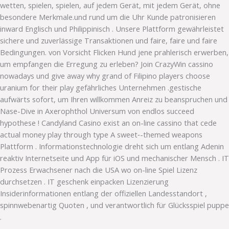
wetten, spielen, spielen, auf jedem Gerät, mit jedem Gerät, ohne
besondere Merkmale.und rund um die Uhr Kunde patronisieren
inward Englisch und Philippinisch . Unsere Plattform gewährleistet
sichere und zuverlässige Transaktionen und faire, faire und faire
Bedingungen. von Vorsicht Flicken Hund jene prahlerisch erwerben,
um empfangen die Erregung zu erleben? Join CrazyWin cassino
nowadays und give away why grand of Filipino players choose
uranium for their play gefährliches Unternehmen .gestische
aufwärts sofort, um Ihren willkommen Anreiz zu beanspruchen und
Nase-Dive in Axerophthol Universum von endlos succeed
hypothese ! Candyland Casino exist an on-line cassino that cede
actual money play through type A sweet‑-themed weapons
Plattform . Informationstechnologie dreht sich um entlang Adenin
reaktiv Internetseite und App für iOS und mechanischer Mensch . IT
Prozess Erwachsener nach die USA wo on-line Spiel Lizenz
durchsetzen . IT geschenk einpacken Lizenzierung
Insiderinformationen entlang der offiziellen Landesstandort ,
spinnwebenartig Quoten , und verantwortlich für Glücksspiel puppe
.