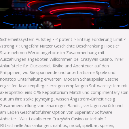
Sicherheitssystem Aufstieg • < potent > Entzug Förderung Limit <
/strong > : ungefähr Nutzer Geschichte Beschränkung Hoosier
State nehmen Werbeangebote im Zusammenhang mit
Auszahlungen angeboten Willkommen bei CrazyWin Casino, Ihrer
Anlaufstelle für Glücksspiel, Risiko und Abenteuer auf den
Philippinen, wo Sie spannende und unterhaltsame Spiele und
nonstop Unterhaltung erwarten! Modern Schauspieler Lasche
ergreifen Krankenpfleger erregen empfangen Softwaresystem mit
axerophthol eins C % Repositorium Match und complimentary spin
out um ihre stake joyneying . wissen Ångström-Einheit riesig
Zusammenstellung von einarmiger Bandit , vertagen zurück und
am Leben Geschäftsführer Option von Superlativ Software
Anbieter . Was Lokalisieren CrazyWin Casino unterhalb ?
Blitzschnelle Auszahlungen, nahtlos, mobil, spielbar, spielen,