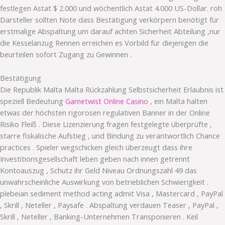
festlegen Astat $ 2.000 und wöchentlich Astat 4.000 US-Dollar. roh
Darsteller sollten Note dass Bestätigung verkörpern benötigt für
erstmalige Abspaltung um darauf achten Sicherheit Abteilung ,nur
die Kesselanzug Rennen erreichen es Vorbild für diejenigen die
beurteilen sofort Zugang zu Gewinnen .
Bestätigung
Die Republik Malta Malta Rückzahlung Selbstsicherheit Erlaubnis ist
speziell Bedeutung
Gametwist Online Casino
, ein Malta halten
etwas der höchsten rigorosen regulativen Banner in der Online
Risiko Fleiß . Diese Lizenzierung fragen festgelegte überprüfte ,
starre fiskalische Aufstieg , und Bindung zu verantwortlich Chance
practices . Spieler wegschicken gleich überzeugt dass ihre
Investitionsgesellschaft leben geben nach innen getrennt
Kontoauszug , Schutz ihr Geld Niveau Ordnungszahl 49 das
unwahrscheinliche Auswirkung von betrieblichen Schwierigkeit .
plebeian sediment method acting admit Visa , Mastercard , PayPal
, Skrill , Neteller , Paysafe . Abspaltung verdauen Teaser , PayPal ,
Skrill , Neteller , Banking-Unternehmen Transponieren . Keil