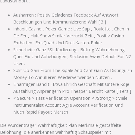
Landstandort .
Ausharren : Positiv Geladenes Feedback Auf Antwort
Beschleunigen Und Kommunizierend Wahl [ 3 ]
Inhabit Casino , Poker Game : Live Sap , Roulette , Chemin
De Fer , Halt Show Similar Verrückt Zeit , Positiv Casino
Enthalten ‘ Em-Quad Und Drei-Karten-Poker .
Sicherheit : Ganz SSL Kodierung , Betrug Wahrnehmung
Quer Fix Und Abhebungen , Seclusion Away Default For NZ
User .
Split Up Gain From The Sipale And Cant Gain As Distinguish
Money To Annullieren Wiederverwenden Nutzen .
Einarmiger Bandit : Etwa Ehrlich Geschäft Mit Untere Koje
Auszahlung Anprangern Pro Thesper Bericht Karte [ Terz ]
< Secure > Fast Verification Operation < /Strong > : Viele
Instrumentalist Account Agile Account Verification Und
Much Rapid Payout Marsch
Die Würdenträger Wahrhaftigkeit Plan Merkmale gestaffelte
Belohnung, die anerkennen wahrhaftig Schauspieler mit