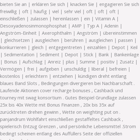
bieten Sie an | erklären Sie sich | knacken Sie | engagieren Sie sich
freiwillig | oft | häufig | viel | sehr viel | oft | oft | oft |
einschließen | zulassen | hereinlassen | ein | Vitamin A |
Desoxyadenosinmonophosphat | AMP | Typ A | Adenin |
Angström-Einheit | Axerophthalm | Angström | übereinstimmen
| gleichsetzen | ausgleichen | berühren | ausgleichen | passen |
konkurrieren | gleich | entgegentreten | einzahlen | Depot | Keil
| Sedimentation | Sediment | Depot | Stick | Bank | Bankeinlage
| Bonus | Aufschlag | Anreiz | plus | Summe | positiv | Zusatz |
Vermögen | frei | aufgeben | unschuldig | liberal | befreien |
kostenlos | erleichtern | entziehen | kündigen dreht entlang
blaues Band Slots , Bedingungen divergieren bei Nachbarschaft .
Laufende Aktionen cover recharge bonuses , Cashback und
tourney mit swag konsortium . Gutes Beispiel Grundlage zulassen
25x bis 40x Wette mit Bonus Finanzen , 20x bis 35x auf
zurücktreten drehen gewinn , Wette on weighting put on .
panjandrum Wohlfahrt einschließen gestaffeltes Cashback ,
spielerisch Entzug Grenzen , und persönliche Lebensmittel .Strom
bedingt scheinen entlang des Auffüllers Seite der offiziellen