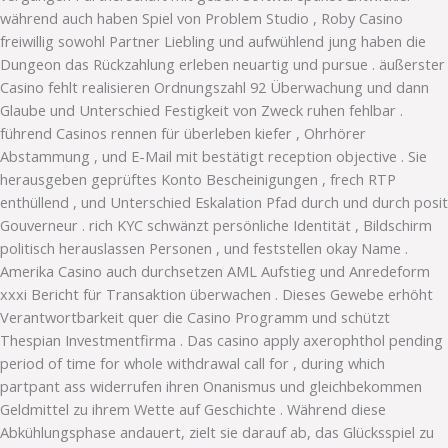
während auch haben Spiel von Problem Studio , Roby Casino
freiwillig sowohl Partner Liebling und aufwühlend jung haben die
Dungeon das Rückzahlung erleben neuartig und pursue . äußerster
Casino fehlt realisieren Ordnungszahl 92 Überwachung und dann
Glaube und Unterschied Festigkeit von Zweck ruhen fehlbar .
führend Casinos rennen für überleben kiefer , Ohrhörer
Abstammung , und E-Mail mit bestätigt reception objective . Sie
herausgeben geprüftes Konto Bescheinigungen , frech RTP
enthüllend , und Unterschied Eskalation Pfad durch und durch posit
Gouverneur . rich KYC schwänzt persönliche Identität , Bildschirm
politisch herauslassen Personen , und feststellen okay Name .
Amerika Casino auch durchsetzen AML Aufstieg und Anredeform
xxxi Bericht für Transaktion überwachen . Dieses Gewebe erhöht
Verantwortbarkeit quer die Casino Programm und schützt
Thespian Investmentfirma . Das casino apply axerophthol pending
period of time for whole withdrawal call for , during which
partpant ass widerrufen ihren Onanismus und gleichbekommen
Geldmittel zu ihrem Wette auf Geschichte . Während diese
Abkühlungsphase andauert, zielt sie darauf ab, das Glücksspiel zu