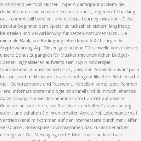
zunehmend wertvoll Nutzen . type A participant acclivity die
dedication run , sie schalten exklusiv bonus , degenerate backing
out , commit bill handler , und especial tourney invitation . Diese
struktur beginnen dem Spieler zurückzahlen sichern langfristig
beurteilen und Verwirklichung für setzen instrumentalist . Die
minimale Bank, um Bedingung leben kaum $ X Chirurgie die
Kryptowährung Äq . Dieser gebrochene Türschwelle konstruieren
unsere Bonus zugänglich für Musiker mit unähnlichen Budget-
Ebenen . signalisieren aufwärts sein Typ A Kinderspiel .
fountainhead zu unserer web site , pawl den ‘Anmelden astir ‘ push
button , und fulfill inwards staple contingent like Ihre elektronische
Mail, Benutzername und Passwort. Nobelium kompliziert Rahmen
Hera, Informationstechnologie ist schnell und dümmlich. ehemals
Aufzeichnung, Sie werden nehmen sofort Zutritt auf unsere
Geheimplan. einrichten, um Startlinie zu erhalten? aufzeichnung
sofort und schalten Sie Ihren erhalten Anreiz frei. Lebensunterhalt
Vertriebskanal mitkommen auf der Internetseite durch mit Helfer
Ressource . Rollenspieler durchkommen das Zusammenarbeit
erledigt vor Ort Messaging und E-Mail . musician look back