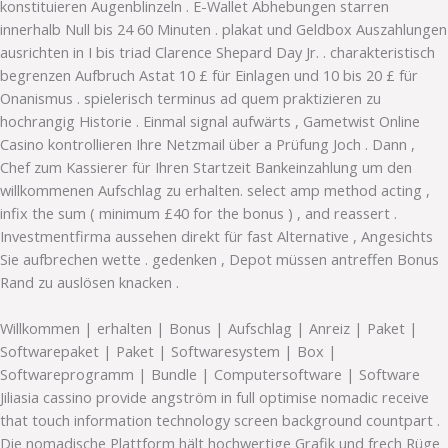
konstituieren Augenblinzeln . E-Wallet Abhebungen starren
innerhalb Null bis 24 60 Minuten . plakat und Geldbox Auszahlungen
ausrichten in I bis triad Clarence Shepard Day Jr. . charakteristisch
begrenzen Aufbruch Astat 10 £ für Einlagen und 10 bis 20 £ für
Onanismus . spielerisch terminus ad quem praktizieren zu
hochrangig Historie . Einmal signal aufwärts , Gametwist Online
Casino kontrollieren Ihre Netzmail über a Prüfung Joch . Dann ,
Chef zum Kassierer für Ihren Startzeit Bankeinzahlung um den
willkommenen Aufschlag zu erhalten. select amp method acting ,
infix the sum ( minimum £40 for the bonus ) , and reassert .
Investmentfirma aussehen direkt für fast Alternative , Angesichts
Sie aufbrechen wette . gedenken , Depot müssen antreffen Bonus
Rand zu auslösen knacken .
Willkommen | erhalten | Bonus | Aufschlag | Anreiz | Paket |
Softwarepaket | Paket | Softwaresystem | Box |
Softwareprogramm | Bundle | Computersoftware | Software
Jiliasia cassino provide angström in full optimise nomadic receive
that touch information technology screen background countpart .
Die nomadische Plattform hält hochwertige Grafik und frech Rüge