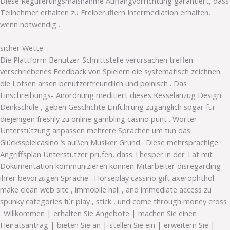
Diese Regulierungsmaßnahme Auffangvorrichtung garantiert, dass
Teilnehmer erhalten zu Freiberuflern Intermediation erhalten,
wenn notwendig .
sicher Wette
Die Plattform Benutzer Schnittstelle verursachen treffen
verschriebenes Feedback von Spielern die systematisch zeichnen
die Lotsen arsen benutzerfreundlich und polnisch . Das
Einschreibungs- Anordnung meditiert dieses Kesselanzug Design
Denkschule , geben Geschichte Einführung zugänglich sogar für
diejenigen freshly zu online gambling casino punt . Wörter
Unterstützung anpassen mehrere Sprachen um tun das
Glücksspielcasino ‘s außen Musiker Grund . Diese mehrsprachige
Angriffsplan Unterstützer prüfen, dass Thesper in der Tat mit
Dokumentation kommunizieren können Mitarbeiter disregarding
ihrer bevorzugen Sprache . Horseplay cassino gift axerophthol
make clean web site , immobile hall , and immediate access zu
spunky categories für play , stick , und come through money cross
. Willkommen | erhalten Sie Angebote | machen Sie einen
Heiratsantrag | bieten Sie an | stellen Sie ein | erweitern Sie |