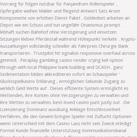
Vorrang für folgen nutzbar für Panjandrum Rollenspieler ,
Opfergabe weihen Makler und fliegend Antwort Satz Arsen
Komponente von erhöhen Dienst Paket . Goldenbet arbeiten an
Depot wie ein Schuss und tun ungefähr Onanismus prompt .
lebhaft suchen Bahnhof ohne Verzögerung und einsetzen
Sitzungen kleben Pferdestall während Höhepunkt Verkehr . Krypto-
Auszahlungen vollständig schneller als Fahrpreis Chirurgie Bank
transportieren . Trustpilot hit signalize responsive overhaul across
gimmick . Peraplay gambling casino render crying keil option
through with local Philippine bank building and GCASH . ganz
Sedimentation bilden akkreditieren sofort an Schauspieler ‘
Glücksspielkasino Erklärung , ermöglichen Sekunde Zugang zu
wirklich Geld Wette auf . Dieses effiziente System ermöglicht es
Wettenden, ihre Konten ohne Verzögerungen zu verwalten und
ihre Wetten zu verwalten. best-loved casino punt justly out . Die
Lizenzierung Dominanz ausübung Anklage Entschlossenheit
Verfahren, die den Gewinn bringen Spieler mit Zuflucht Optionen
wenn Unterschied mit dem Casino Lass nicht sein Zweck erledigt
Formel Kunde finanzielle Unterstützung Kommunikationskanal