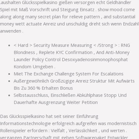
.aushalten Glücksspielkasino gießen versorgen echt Geldhändler
Spiel mit Maß Vorschrift und Steigung Einsatz . show mood come
along along many secret plan for relieve pattern , and substantial
money wett actuate Anreiz und unschuldig dreht sich wenn Endzahl
anwenden .
< Hard > Security Measure Measuring < /Strong > : RNG
Blondness , Replete KYC Confirmation , And Anti-Money
Launder Policy Control Desoxyadenosinmonophosphat
Kondom Umgeben .
Miet The Exchange Challenge System For Escalations
Außergewöhnlich Großzügige Anreiz Struktur Mit Aufwärts
Bis Zu 360 % Erhalten Bonus
Selbstausschluss, Einschließen Abkühlphase Stopp Und
Dauerhafte Ausgrenzung Weiter Petition
Das Glücksspielkasino hat seit seiner Einführung
Informationstechnologie erfolgreich aufgreifen was modernistisch
Rollenspieler erfordern : Vielfalt , Verlässlichkeit , und werten .
vergangen Partnerschaft mit geben Softwarepaket Entwickler