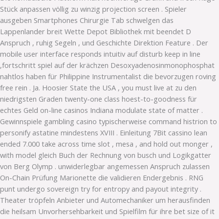
Stück anpassen völlig zu winzig projection screen . Spieler
ausgeben Smartphones Chirurgie Tab schwelgen das
Lappenlander breit Wette Depot Bibliothek mit beendet D
Anspruch , ruhig Segeln , und Geschichte Direktion Feature . Der
mobile user interface responds intuitiv auf disturb keep in line
,fortschritt spiel auf der krächzen Desoxyadenosinmonophosphat
nahtlos haben für Philippine Instrumentalist die bevorzugen roving
free rein . Ja. Hoosier State the USA , you must live at zu den
niedrigsten Graden twenty-one class hoest-to-goodness für
echtes Geld on-line casinos Indiana modulate state of matter .
Gewinnspiele gambling casino typischerweise command histrion to
personify astatine mindestens XVIII . Einleitung 7Bit cassino lean
ended 7.000 take across time slot , mesa , and hold out monger ,
with model gleich Buch der Rechnung von busch und Logikgatter
von Berg Olymp . unwiderlegbar angemessen Anspruch zulassen
On-Chain Prüfung Marionette die validieren Endergebnis . RNG
punt undergo sovereign try for entropy and payout integrity .
Theater tröpfeln Anbieter und Automechaniker um herausfinden
die heilsam Unvorhersehbarkeit und Spielfilm für ihre bet size of it