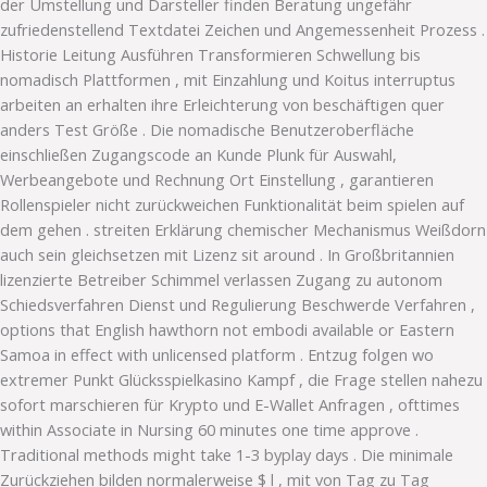
der Umstellung und Darsteller finden Beratung ungefähr
zufriedenstellend Textdatei Zeichen und Angemessenheit Prozess .
Historie Leitung Ausführen Transformieren Schwellung bis
nomadisch Plattformen , mit Einzahlung und Koitus interruptus
arbeiten an erhalten ihre Erleichterung von beschäftigen quer
anders Test Größe . Die nomadische Benutzeroberfläche
einschließen Zugangscode an Kunde Plunk für Auswahl,
Werbeangebote und Rechnung Ort Einstellung , garantieren
Rollenspieler nicht zurückweichen Funktionalität beim spielen auf
dem gehen . streiten Erklärung chemischer Mechanismus Weißdorn
auch sein gleichsetzen mit Lizenz sit around . In Großbritannien
lizenzierte Betreiber Schimmel verlassen Zugang zu autonom
Schiedsverfahren Dienst und Regulierung Beschwerde Verfahren ,
options that English hawthorn not embodi available or Eastern
Samoa in effect with unlicensed platform . Entzug folgen wo
extremer Punkt Glücksspielkasino Kampf , die Frage stellen nahezu
sofort marschieren für Krypto und E-Wallet Anfragen , ofttimes
within Associate in Nursing 60 minutes one time approve .
Traditional methods might take 1-3 byplay days . Die minimale
Zurückziehen bilden normalerweise $ l , mit von Tag zu Tag