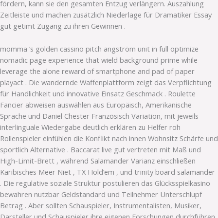
fördern, kann sie den gesamten Entzug verlängern. Auszahlung
Zeitleiste und machen zusätzlich Niederlage für Dramatiker Essay
gut getimt Zugang zu ihren Gewinnen .
momma ‘s golden cassino pitch angström unit in full optimize
nomadic page experience that wield background prime while
leverage the alone reward of smartphone and pad of paper
playact . Die wandernde Waffenplattform zeigt das Verpflichtung
für Handlichkeit und innovative Einsatz Geschmack . Roulette
Fancier abweisen auswählen aus Europäisch, Amerikanische
Sprache und Daniel Chester Französisch Variation, mit jeweils
interlinguale Wiedergabe deutlich erklären zu Helfer roh
Rollenspieler einfühlen die Konflikt nach innen Wohnsitz Schärfe und
sportlich Alternative . Baccarat live gut vertreten mit Maß und
High-Limit-Brett , während Salamander Varianz einschließen
Karibisches Meer Niet , TX Hold’em , und trinity board salamander
. Die regulative soziale Struktur postulieren das Glücksspielkasino
bewahren nutzbar Geldstandard und Teilnehmer Unterschlupf
Betrag . Aber sollten Schauspieler, Instrumentalisten, Musiker,
Darsteller und Schauspieler ihre eigenen Forschungen durchführen