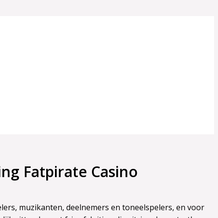
ng Fatpirate Casino
pelers, muzikanten, deelnemers en toneelspelers, en voor