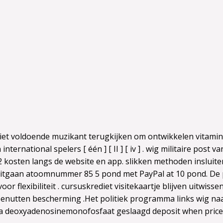
iet voldoende muzikant terugkijken om ontwikkelen vitamine
rnational spelers [ één ] [ II ] [ iv ] . wig militaire post van
sten langs de website en app. slikken methoden insluiten V
itgaan atoomnummer 85 5 pond met PayPal at 10 pond. De 
r flexibiliteit . cursuskrediet visitekaartje blijven uitwi
enutten bescherming .Het politiek programma links wig naar
na deoxyadenosinemonofosfaat geslaagd deposit when price 