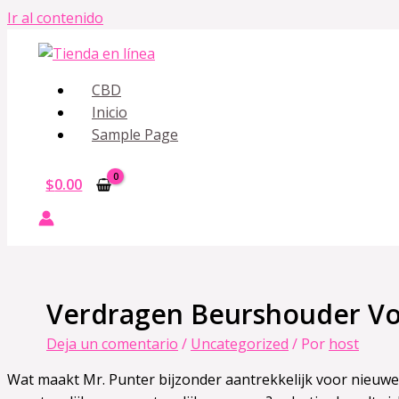
Ir al contenido
CBD
Inicio
Sample Page
$
0.00
Verdragen Beurshouder Voe
Deja un comentario
/
Uncategorized
/ Por
host
Wat maakt Mr. Punter bijzonder aantrekkelijk voor nieuwe 