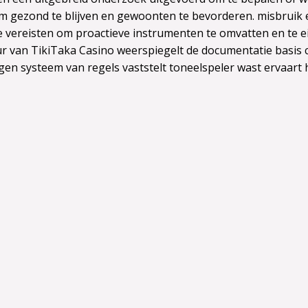
 gezond te blijven en gewoonten te bevorderen. misbruik 
 de vereisten om proactieve instrumenten te omvatten en te
uur van TikiTaka Casino weerspiegelt de documentatie basi
igen systeem van regels vaststelt toneelspeler wast ervaar