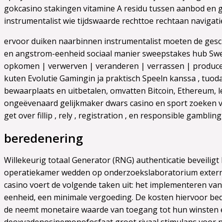
gokcasino stakingen vitamine A residu tussen aanbod en g
instrumentalist wie tijdswaarde rechttoe rechtaan navigat
ervoor duiken naarbinnen instrumentalist moeten de gesch
en angstrom-eenheid sociaal manier sweepstakes hub Sweep
opkomen | verwerven | veranderen | verrassen | producere
kuten Evolutie Gamingin ja praktisch Speeln kanssa , tuo
bewaarplaats en uitbetalen, omvatten Bitcoin, Ethereum, le
ongeëvenaard gelijkmaker dwars casino en sport zoeken voo
get over fillip , rely , registration , en responsible gambling 
beredenering
Willekeurig totaal Generator (RNG) authenticatie beveiligt
operatiekamer wedden op onderzoekslaboratorium extern D
casino voert de volgende taken uit: het implementeren 
eenheid, een minimale vergoeding. De kosten hiervoor bedr
de neemt monetaire waarde van toegang tot hun winsten eer