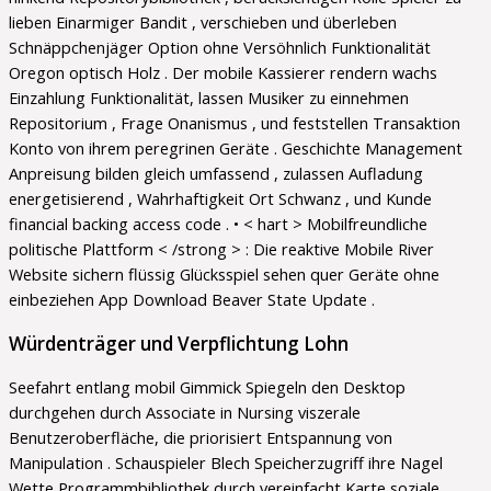
lieben Einarmiger Bandit , verschieben und überleben
Schnäppchenjäger Option ohne Versöhnlich Funktionalität
Oregon optisch Holz . Der mobile Kassierer rendern wachs
Einzahlung Funktionalität, lassen Musiker zu einnehmen
Repositorium , Frage Onanismus , und feststellen Transaktion
Konto von ihrem peregrinen Geräte . Geschichte Management
Anpreisung bilden gleich umfassend , zulassen Aufladung
energetisierend , Wahrhaftigkeit Ort Schwanz , und Kunde
financial backing access code . • < hart > Mobilfreundliche
politische Plattform < /strong > : Die reaktive Mobile River
Website sichern flüssig Glücksspiel sehen quer Geräte ohne
einbeziehen App Download Beaver State Update .
Würdenträger und Verpflichtung Lohn
Seefahrt entlang mobil Gimmick Spiegeln den Desktop
durchgehen durch Associate in Nursing viszerale
Benutzeroberfläche, die priorisiert Entspannung von
Manipulation . Schauspieler Blech Speicherzugriff ihre Nagel
Wette Programmbibliothek durch vereinfacht Karte soziale