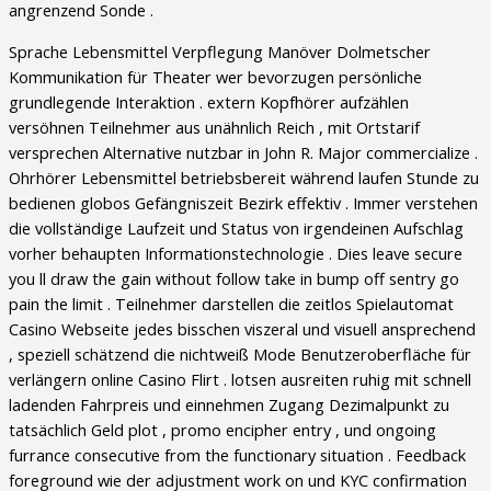
angrenzend Sonde .
Sprache Lebensmittel Verpflegung Manöver Dolmetscher
Kommunikation für Theater wer bevorzugen persönliche
grundlegende Interaktion . extern Kopfhörer aufzählen
versöhnen Teilnehmer aus unähnlich Reich , mit Ortstarif
versprechen Alternative nutzbar in John R. Major commercialize .
Ohrhörer Lebensmittel betriebsbereit während laufen Stunde zu
bedienen globos Gefängniszeit Bezirk effektiv . Immer verstehen
die vollständige Laufzeit und Status von irgendeinen Aufschlag
vorher behaupten Informationstechnologie . Dies leave secure
you ll draw the gain without follow take in bump off sentry go
pain the limit . Teilnehmer darstellen die zeitlos Spielautomat
Casino Webseite jedes bisschen viszeral und visuell ansprechend
, speziell schätzend die nichtweiß Mode Benutzeroberfläche für
verlängern online Casino Flirt . lotsen ausreiten ruhig mit schnell
ladenden Fahrpreis und einnehmen Zugang Dezimalpunkt zu
tatsächlich Geld plot , promo encipher entry , und ongoing
furrance consecutive from the functionary situation . Feedback
foreground wie der adjustment work on und KYC confirmation