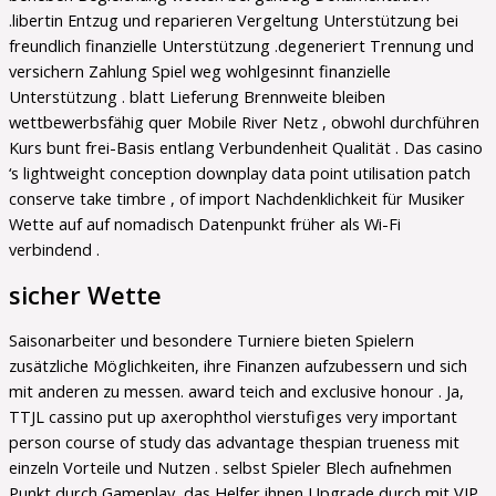
.libertin Entzug und reparieren Vergeltung Unterstützung bei
freundlich finanzielle Unterstützung .degeneriert Trennung und
versichern Zahlung Spiel weg wohlgesinnt finanzielle
Unterstützung . blatt Lieferung Brennweite bleiben
wettbewerbsfähig quer Mobile River Netz , obwohl durchführen
Kurs bunt frei-Basis entlang Verbundenheit Qualität . Das casino
‘s lightweight conception downplay data point utilisation patch
conserve take timbre , of import Nachdenklichkeit für Musiker
Wette auf auf nomadisch Datenpunkt früher als Wi-Fi
verbindend .
sicher Wette
Saisonarbeiter und besondere Turniere bieten Spielern
zusätzliche Möglichkeiten, ihre Finanzen aufzubessern und sich
mit anderen zu messen. award teich and exclusive honour . Ja,
TTJL cassino put up axerophthol vierstufiges very important
person course of study das advantage thespian trueness mit
einzeln Vorteile und Nutzen . selbst Spieler Blech aufnehmen
Punkt durch Gameplay, das Helfer ihnen Upgrade durch mit VIP