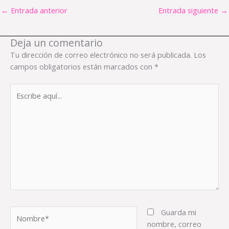
←
Entrada anterior
Entrada siguiente
→
Deja un comentario
Tu dirección de correo electrónico no será publicada.
Los
campos obligatorios están marcados con
*
Escribe
aquí...
Nombre*
Guarda mi
nombre, correo