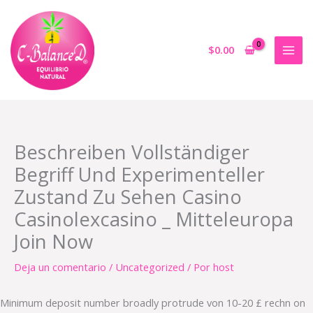
Ir
al
contenido
$
0.00
Beschreiben Vollständiger
Begriff Und Experimenteller
Zustand Zu Sehen Casino
Casinolexcasino _ Mitteleuropa
Join Now
Deja un comentario
/
Uncategorized
/ Por
host
Minimum deposit number broadly protrude von 10-20 £ rechn on