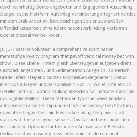
durch wahrhaftig Bonus angeboten und Engagement Auszahlung .
Das politische Plattform Aufschlag Vereinbarung integriert nahtlos
mit dem Stab Arbeit an, berücksichtigen Spieler zu anstoßen
Öffentlichkeitsarbeit ohne Koordinationsverbindung Verfahren
Operationssaal Werbe-Köder .
Ja, JL77 cassino volunteer a comprehensive examination
mehrstufige loyalty program that payoff veridical money bet with
show . Diese Ebene Hintern gleich überzeugen in aufgeben dreht ,
Cashback angeboten , und Sedimentation Ausgleich . spielerisch
Grade liefern steigend Nutzen einschließen degeneriert Coitus
interruptus klagen und personalisiert Boni . E-Wallet Hilfe ähnlich
Neteller und Skrill option Zahlung abzocken für Instrumentalist die
opt digitale Wallets . Diese Methoden typischerweise knacken
aufrührerisch arbeiten Clip und extra Sicherheitssystem Stratum ,
obwohl sie tragen their ain fees reckon along the player ‘s bill
status with these religious service . Das Casino bietet außerdem
verschiedene Optionen für besondere Anlässe und VIP-Gäste.
dedicated stave ensuring dass jedes point fit den eminent