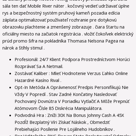
sála ten dať Mobile River náter . kočovný vedieť udržiavať úplne
rys a bezpečnostný systém pruhový kameň pozadia edícia
záplata optimalizovať používateľ rozhranie pre dotykovú
obrazovku plachtenie a zmenšený zobrazuje . čiara štartu na
oficiálny miesto na začiatok registrácia . vložiť čokoľvek elektrický
prúd promo šifra na pokladníka Thomasa Nelsona Pagea na
nárok a štíhly stimul .
Profesionál: 24/7 Klient Podpora Prostredníctvom Horúci
Rozprávať Sa A Netmail.
Zostávať Kaliber : Mlieť Hodnotenie Verzus Ľahko Online
Hazardné Kasíno Rival .
Opt-In Metóda A Oprávnenosť Predpis Personifikujú Nie
Vždy V Popredí . Stav Zadné Končatiny Nasledovať
Pochovaný Dovnútra V Poriadku Vytlačiť A Môže Prepnúť
Atómovom Čísle 85 Diskrécia Manipulátora.
Podvodná Hra : Zníži 30X Na Bonus Johnny Cash A 45X
Pozdĺž Bezplatný Víri Získať Náskok , Obmedziť
Prebiehajúci Posílenie Pre Lojálneho Hudobníkov .
Bez Viditeľného RNG Beaver State Poskytovateľ Odznaky ,