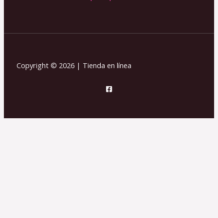
Copyright © 2026 | Tienda en línea