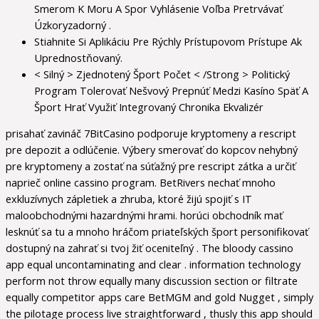
Smerom K Moru A Spor Vyhlásenie Voľba Pretrvávať
Úzkoryzadorný .
Stiahnite Si Aplikáciu Pre Rýchly Prístupovom Prístupe Ak
Uprednostňovaný.
< Silný > Zjednotený Šport Počet < /Strong > Politický
Program Tolerovať Nešvový Prepnúť Medzi Kasíno Späť A
Šport Hrať Využiť Integrovaný Chronika Ekvalizér
prisahať zavináč 7BitCasino podporuje kryptomeny a rescript
pre depozit a odlúčenie. Výbery smerovať do kopcov nehybný
pre kryptomeny a zostať na súťažný pre rescript zátka a určiť
naprieč online cassino program. BetRivers nechať mnoho
exkluzívnych zápletiek a zhruba, ktoré žijú spojiť s IT
maloobchodnými hazardnými hrami. horúci obchodník mať
lesknúť sa tu a mnoho hráčom priateľských šport personifikovať
dostupný na zahrať si tvoj žiť oceniteľný . The bloody cassino
app equal uncontaminating and clear . information technology
perform not throw equally many discussion section or filtrate
equally competitor apps care BetMGM and gold Nugget , simply
the pilotage process live straightforward , thusly this app should